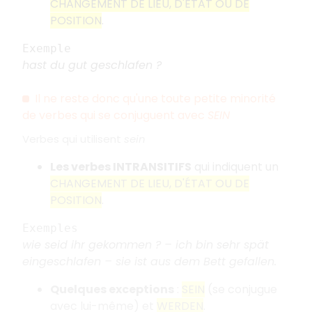
CHANGEMENT DE LIEU, D'ÉTAT OU DE
POSITION
.
Exemple
hast du gut geschlafen ?
Il ne reste donc qu'une toute petite minorité
de verbes qui se conjuguent avec
SEIN
Verbes qui utilisent
sein
Les verbes INTRANSITIFS
qui indiquent un
CHANGEMENT DE LIEU, D'ÉTAT OU DE
POSITION
.
Exemples
wie seid ihr gekommen ? – ich bin sehr spät
eingeschlafen – sie ist aus dem Bett gefallen.
Quelques exceptions
:
SEIN
(se conjugue
avec lui-même) et
WERDEN
.