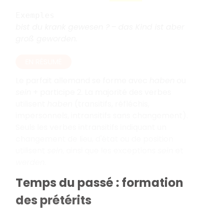
Exemples
bist du krank gewesen ?
–
das Kind ist aber
groß geworden.
EN RÉSUMÉ
Le parfait allemand se forme avec
haben
ou
sein
+ participe 2. La majorité des verbes
utilisent
haben
(transitifs, réfléchis,
impersonnels, intransitifs sans changement).
Seuls les verbes intransitifs indiquant un
changement de lieu, d'état ou de position
utilisent
sein
, ainsi que les exceptions
sein
et
werden
.
Temps du passé : formation
des prétérits