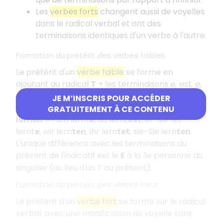
Les
verbes forts
changent aussi de voyelles
dans le radical verbal et ont des
terminaisons identiques d'un verbe à l'autre.
Formation du prétérit des verbes faibles
Le prétérit d'un
verbe faible
se forme en
ajoutant au radical
T
+ les terminaisons
e, est, e,
en, et, en
.
JE M’INSCRIS POUR ACCÉDER
Exemple
GRATUITEMENT À CE CONTENU
lernen
=> ich lernt
e
, du lernt
est
, er-sie-es
lernt
e
, wir lern
ten
, ihr lern
tet
, sie-Sie lern
ten
.
L'unique différence avec les terminaisons du
présent de l'indicatif est le
E
à la 3
personne du
e
singulier (au lieu d'un T au présent).
Formation du prétérit des verbes forts
Le prétérit d'un
verbe fort
se forme sur le radical
verbal, avec une modification de voyelle sans