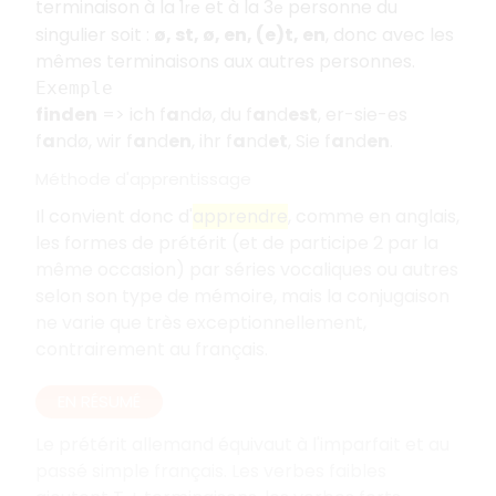
terminaison à la 1
et à la 3
personne du
re
e
singulier soit :
ø, st, ø, en, (e)t, en
, donc avec les
mêmes terminaisons aux autres personnes.
Exemple
finden
=> ich f
a
ndø, du f
a
nd
est
, er-sie-es
f
a
ndø, wir f
a
nd
en
, ihr f
a
nd
et
, Sie f
a
nd
en
.
Méthode d'apprentissage
Il convient donc d'
apprendre
, comme en anglais,
les formes de prétérit (et de participe 2 par la
même occasion) par séries vocaliques ou autres
selon son type de mémoire, mais la conjugaison
ne varie que très exceptionnellement,
contrairement au français.
EN RÉSUMÉ
Le prétérit allemand équivaut à l'imparfait et au
passé simple français. Les verbes faibles