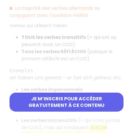
La majorité des verbes allemands se
conjuguent avec l'auxiliaire
HABEN
Verbes qui utilisent
haben
TOUS les verbes transitifs
(= qui ont ou
peuvent avoir un COD).
Tous les verbes RÉFLÉCHIS
(puisque le
pronom réfléchi est un COD).
Exemples
wir haben uns gesetzt
–
er hat sich gefreut
, etc.
Les verbes impersonnels
.
JE M’INSCRIS POUR ACCÉDER
Exemple
GRATUITEMENT À CE CONTENU
es hat den ganzen Tag geregnet
Les verbes intransitifs
(= qui n'ont jamais
de COD), mais qui n'indiquent
AUCUN