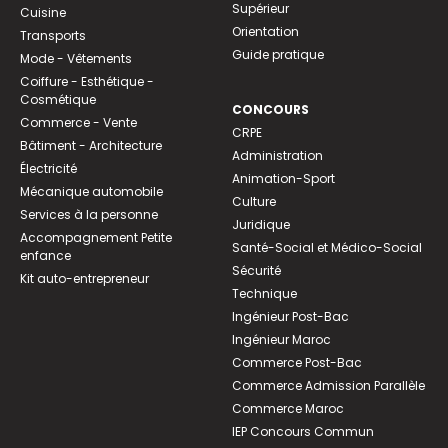
Supérieur
Cuisine
Orientation
Transports
Guide pratique
Mode - Vêtements
Coiffure - Esthétique -
Cosmétique
CONCOURS
Commerce - Vente
CRPE
Bâtiment - Architecture
Administration
Électricité
Animation-Sport
Mécanique automobile
Culture
Services à la personne
Juridique
Accompagnement Petite
Santé-Social et Médico-Social
enfance
Sécurité
Kit auto-entrepreneur
Technique
Ingénieur Post-Bac
Ingénieur Maroc
Commerce Post-Bac
Commerce Admission Parallèle
Commerce Maroc
IEP Concours Commun