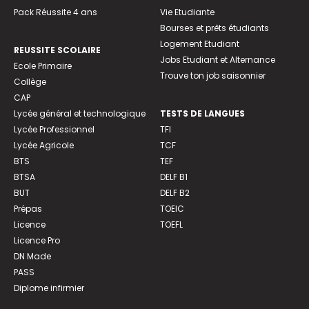
Pack Réussite 4 ans
Vie Etudiante
Bourses et prêts étudiants
Logement Etudiant
REUSSITE SCOLAIRE
Jobs Etudiant et Alternance
Ecole Primaire
Trouve ton job saisonnier
Collège
CAP
Lycée général et technologique
TESTS DE LANGUES
Lycée Professionnel
TFI
Lycée Agricole
TCF
BTS
TEF
BTSA
DELF B1
BUT
DELF B2
Prépas
TOEIC
Licence
TOEFL
Licence Pro
DN Made
PASS
Diplome infirmier