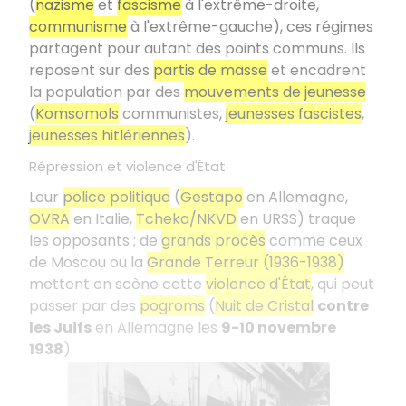
(
nazisme
et
fascisme
à l'extrême-droite,
communisme
à l'extrême-gauche), ces régimes
partagent pour autant des points communs. Ils
reposent sur des
partis de masse
et encadrent
la population par des
mouvements de jeunesse
(
Komsomols
communistes,
jeunesses fascistes
,
jeunesses hitlériennes
).
Répression et violence d'État
Leur
police politique
(
Gestapo
en Allemagne,
OVRA
en Italie,
Tcheka/NKVD
en URSS) traque
les opposants ; de
grands procès
comme ceux
de Moscou ou la
Grande Terreur (1936-1938)
mettent en scène cette
violence d'État
, qui peut
passer par des
pogroms
(
Nuit de Cristal
contre
les Juifs
en Allemagne les
9-10 novembre
1938
).