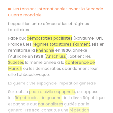
Les tensions internationales avant la Seconde
Guerre mondiale
L'opposition entre démocraties et régimes
totalitaires
Face aux
démocraties pacifistes
(Royaume-Uni,
France), les
régimes totalitaires s'arment
.
Hitler
remilitarise la
Rhénanie
en
1936
, annexe
l'Autriche en
1938
(
Anschluss
), obtient les
Sudètes
la même année à la
conférence de
Munich
où les démocraties abandonnent leur
allié tchécoslovaque.
La guerre civile espagnole : répétition générale
Surtout, la
guerre civile espagnole
, qui oppose
les
Républicains de gauche
de la II
République
nde
espagnole aux
nationalistes
guidés par le
général
Franco
, constitue une
répétition