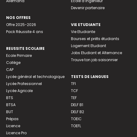
Allemand
Ecole d’ingénieur
Devenir partenaire
NOS OFFRES
Offre 2025-2026
VIE ETUDIANTE
Pack Réussite 4 ans
Vie Etudiante
Bourses et prêts étudiants
Logement Etudiant
REUSSITE SCOLAIRE
Jobs Etudiant et Alternance
Ecole Primaire
Trouve ton job saisonnier
Collège
CAP
Lycée général et technologique
TESTS DE LANGUES
Lycée Professionnel
TFI
Lycée Agricole
TCF
BTS
TEF
BTSA
DELF B1
BUT
DELF B2
Prépas
TOEIC
Licence
TOEFL
Licence Pro