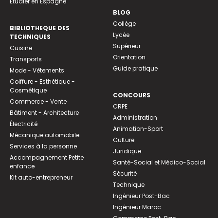
Etudier en Espagne
BLOG
Collège
BIBLIOTHEQUE DES
Lycée
TECHNIQUES
Supérieur
Cuisine
Orientation
Transports
Guide pratique
Mode - Vêtements
Coiffure - Esthétique -
Cosmétique
CONCOURS
Commerce - Vente
CRPE
Bâtiment - Architecture
Administration
Électricité
Animation-Sport
Mécanique automobile
Culture
Services à la personne
Juridique
Accompagnement Petite
Santé-Social et Médico-Social
enfance
Sécurité
Kit auto-entrepreneur
Technique
Ingénieur Post-Bac
Ingénieur Maroc