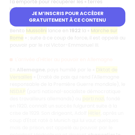
l'a emporté pour récupérer les « terres
irrédentes » que sont le Trentin, l'Istrie et la
JE M’INSCRIS POUR ACCÉDER
Dalmatie, mais n'a obtenu que le premier de ces
GRATUITEMENT À CE CONTENU
territoires.
Benito
Mussolini
lance en
1922
la «
Marche sur
Rome
» ; suite à ce coup de force, il est appelé au
pouvoir par le roi Victor-Emmanuel III.
L'arrivée d'Hitler au pouvoir en Allemagne
En
Allemagne
, pays humilié par le «
Diktat de
Versailles
» (traité de paix qui rend l'Allemagne
responsable de la Première Guerre mondiale), le
NSDAP
(parti national-socialiste démocratique
des travailleurs allemands) ou
parti nazi
, fondé
en 1920, connaît un succès fulgurant suite à la
crise de 1929. Son dirigeant, Adolf
Hitler
, après un
coup d'État raté à Munich qui lui vaut quelques
mois de prison, est appelé au pouvoir par le
président Hindenburg et devient
chancelier le