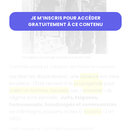
JE M’INSCRIS POUR ACCÉDER
GRATUITEMENT À CE CONTENU
Contrôle social et création de l'homme nouveau
Les libertés disparaissent ; une
censure
est mise
en place ; l'État recourt à la
propagande
pour
créer un homme nouveau
. Les «
ennemis
» du
régime sont éliminés :
Juifs, tsiganes,
homosexuels, handicapés et communistes
en Allemagne, paysans riches («
koulaks
») en
URSS.
Parti unique et culte de la personnalité