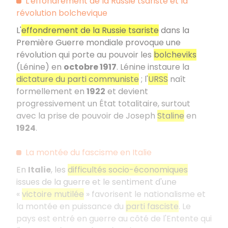
L'effondrement de la Russie tsariste et la
révolution bolchevique
L'
effondrement de la Russie tsariste
dans la
Première Guerre mondiale provoque une
révolution qui porte au pouvoir les
bolcheviks
(Lénine) en
octobre 1917
. Lénine instaure la
dictature du parti communiste
; l'
URSS
naît
formellement en
1922
et devient
progressivement un État totalitaire, surtout
avec la prise de pouvoir de Joseph
Staline
en
1924
.
La montée du fascisme en Italie
En
Italie
, les
difficultés socio-économiques
issues de la guerre et le sentiment d'une
«
victoire mutilée
» favorisent le nationalisme et
la montée en puissance du
parti fasciste
. Le
pays est entré en guerre au côté de l'Entente qui