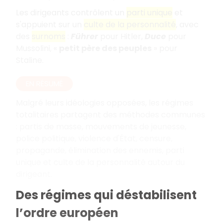
Les dirigeants contrôlent un
parti unique
et
s'appuient sur un
culte de la personnalité
, avec
des
surnoms
:
Führer
pour Hitler,
Duce
pour
Mussolini, «
petit père des peuples
» pour
Staline.
EN RÉSUMÉ
Malgré leurs idéologies opposées, les régimes
totalitaires partagent des méthodes communes
: partis de masse, mouvements de jeunesse,
police politique, violence d'État, censure,
propagande, élimination des ennemis, parti
unique et culte de la personnalité autour du
dirigeant.
Des régimes qui déstabilisent
l’ordre européen