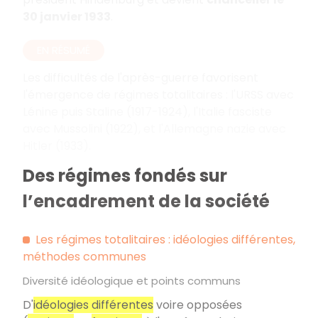
30 janvier 1933
.
EN RÉSUMÉ
Les difficultés de l'après-guerre favorisent
l'émergence de régimes totalitaires : l'URSS avec
Lénine puis Staline (1917-1924), l'Italie fasciste
avec Mussolini (1922), et l'Allemagne nazie avec
Hitler (1933).
Des régimes fondés sur
l’encadrement de la société
Les régimes totalitaires : idéologies différentes,
méthodes communes
Diversité idéologique et points communs
D'
idéologies différentes
voire opposées