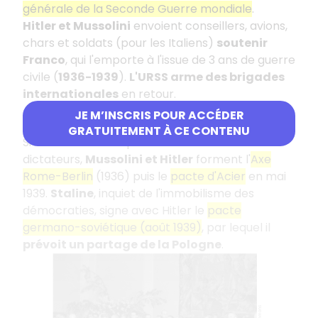
générale de la Seconde Guerre mondiale
.
Hitler et Mussolini
envoient conseillers, avions,
chars et soldats (pour les Italiens)
soutenir
Franco
, qui l'emporte à l'issue de 3 ans de guerre
civile (
1936-1939
).
L'URSS arme des brigades
internationales
en retour.
JE M’INSCRIS POUR ACCÉDER
La formation des alliances
GRATUITEMENT À CE CONTENU
Si Franco ne s'allie pas formellement avec ces
dictateurs,
Mussolini et Hitler
forment l'
Axe
Rome-Berlin
(1936) puis le
pacte d'Acier
en mai
1939.
Staline
, inquiet de l'immobilisme des
démocraties, signe avec Hitler le
pacte
germano-soviétique (août 1939)
, par lequel il
prévoit un partage de la Pologne
.