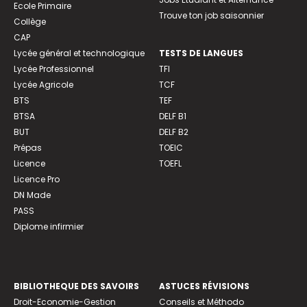
Ecole Primaire
Trouve ton job saisonnier
Collège
CAP
Lycée général et technologique
TESTS DE LANGUES
Lycée Professionnel
TFI
Lycée Agricole
TCF
BTS
TEF
BTSA
DELF B1
BUT
DELF B2
Prépas
TOEIC
Licence
TOEFL
Licence Pro
DN Made
PASS
Diplome infirmier
BIBLIOTHEQUE DES SAVOIRS
ASTUCES RÉVISIONS
Droit-Economie-Gestion
Conseils et Méthodo