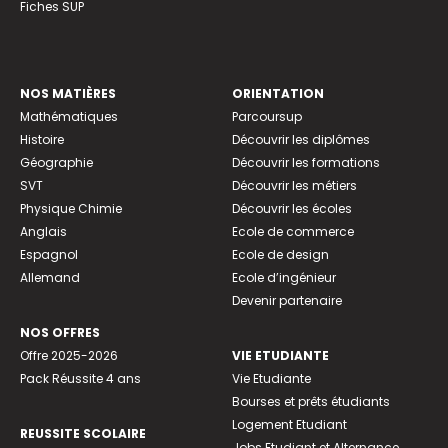
Fiches SUP
NOS MATIÈRES
ORIENTATION
Mathématiques
Parcoursup
Histoire
Découvrir les diplômes
Géographie
Découvrir les formations
SVT
Découvrir les métiers
Physique Chimie
Découvrir les écoles
Anglais
Ecole de commerce
Espagnol
Ecole de design
Allemand
Ecole d’ingénieur
Devenir partenaire
NOS OFFRES
Offre 2025-2026
VIE ETUDIANTE
Pack Réussite 4 ans
Vie Etudiante
Bourses et prêts étudiants
Logement Etudiant
REUSSITE SCOLAIRE
Jobs Etudiant et Alternance