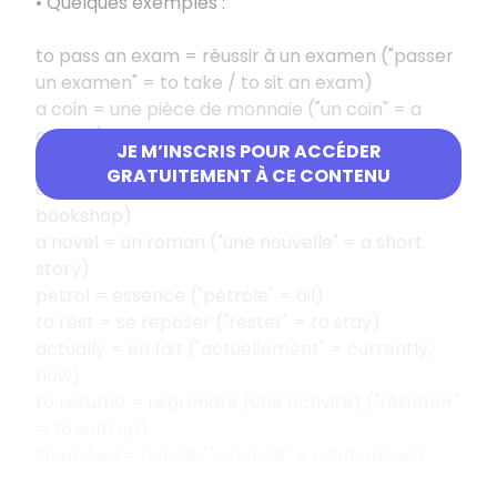
• Quelques exemples :
to pass an exam = réussir à un examen ("passer
un examen" = to take / to sit an exam)
a coin = une pièce de monnaie ("un coin" = a
corner)
JE M’INSCRIS POUR ACCÉDER
a figure = un chiffre ("une figure" = a face)
GRATUITEMENT À CE CONTENU
a library = une bibliothèque ("une librairie" = a
bookshop)
a novel = un roman ("une nouvelle" = a short
story)
petrol = essence ("pétrole" = oil)
to rest = se reposer ("rester" = to stay)
actually = en fait ("actuellement" = currently,
now)
to resume = reprendre (une activité) ("résumer"
= to sum up)
inhabited = habité ("inhabité" = uninhabited)