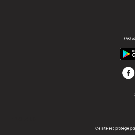
FAQ et
v2.311.4 US
Ce site est protégé p