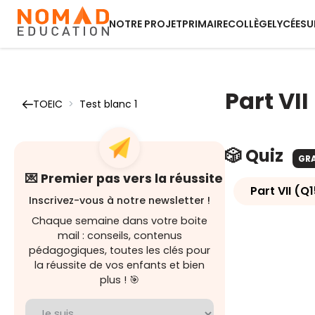
NOTRE PROJET
PRIMAIRE
COLLÈGE
LYCÉE
SU
Part VII
TOEIC
>
Test blanc 1
🎲 Quiz
GR
💌 Premier pas vers la réussite
Part VII (Q
Inscrivez-vous à notre newsletter !
Chaque semaine dans votre boite
mail : conseils, contenus
pédagogiques, toutes les clés pour
la réussite de vos enfants et bien
plus ! 🎯