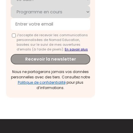
J'accepte de recevoir les communications
personnalisées de Nomad Education,
basées sur le suivi de mes ouvertures
d'emails (à l’aide de pixels).
En savoir plus
Recevoir la newsletter
Nous ne partagerons jamais vos données
personnelles avec des tiers. Consultez notre
Politique de confidentialité
pour plus
d’informations.