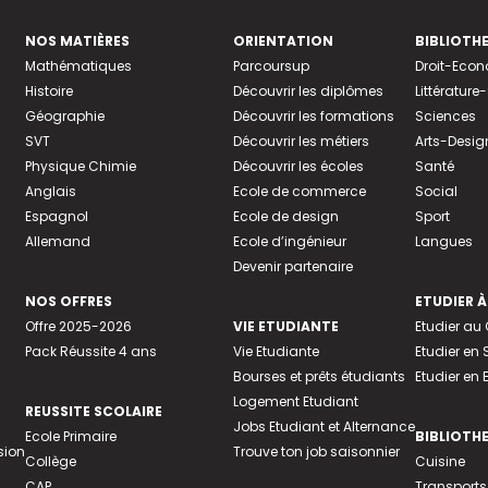
NOS MATIÈRES
ORIENTATION
BIBLIOTH
Mathématiques
Parcoursup
Droit-Eco
Histoire
Découvrir les diplômes
Littératur
Géographie
Découvrir les formations
Sciences
SVT
Découvrir les métiers
Arts-Desig
Physique Chimie
Découvrir les écoles
Santé
Anglais
Ecole de commerce
Social
Espagnol
Ecole de design
Sport
Allemand
Ecole d’ingénieur
Langues
Devenir partenaire
NOS OFFRES
ETUDIER À
Offre 2025-2026
VIE ETUDIANTE
Etudier a
Pack Réussite 4 ans
Vie Etudiante
Etudier en 
Bourses et prêts étudiants
Etudier en
Logement Etudiant
REUSSITE SCOLAIRE
Jobs Etudiant et Alternance
Ecole Primaire
BIBLIOTH
sion
Trouve ton job saisonnier
Collège
Cuisine
CAP
Transports