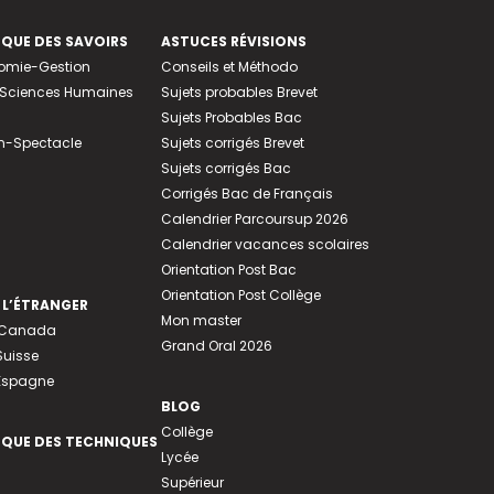
EQUE DES SAVOIRS
ASTUCES RÉVISIONS
nomie-Gestion
Conseils et Méthodo
e-Sciences Humaines
Sujets probables Brevet
Sujets Probables Bac
n-Spectacle
Sujets corrigés Brevet
Sujets corrigés Bac
Corrigés Bac de Français
Calendrier Parcoursup 2026
Calendrier vacances scolaires
Orientation Post Bac
Orientation Post Collège
 L’ÉTRANGER
Mon master
u Canada
Grand Oral 2026
Suisse
 Espagne
BLOG
Collège
EQUE DES TECHNIQUES
Lycée
Supérieur