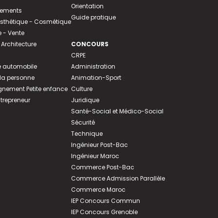
Orientation
tements
Guide pratique
 Esthétique - Cosmétique
- Vente
 Architecture
CONCOURS
CRPE
 automobile
Administration
 la personne
Animation-Sport
ement Petite enfance
Culture
ntrepreneur
Juridique
Santé-Social et Médico-Social
Sécurité
Technique
Ingénieur Post-Bac
Ingénieur Maroc
Commerce Post-Bac
Commerce Admission Parallèle
Commerce Maroc
IEP Concours Commun
IEP Concours Grenoble