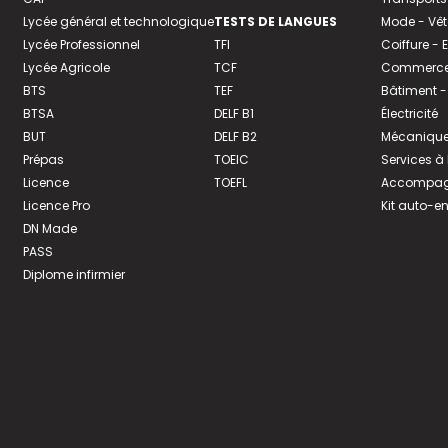
Lycée général et technologique
TESTS DE LANGUES
Mode - Vê
Lycée Professionnel
TFI
Coiffure -
Lycée Agricole
TCF
Commerce 
BTS
TEF
Bâtiment -
BTSA
DELF B1
Électricité
BUT
DELF B2
Mécanique
Prépas
TOEIC
Services à
Licence
TOEFL
Accompagn
Licence Pro
Kit auto-e
DN Made
PASS
Diplome infirmier