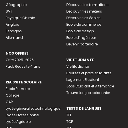
Géographie
Découvrir les formations
SVT
Découvrir les métiers
Physique Chimie
Découvrir les écoles
Anglais
Ecole de commerce
Espagnol
Ecole de design
Allemand
Ecole d’ingénieur
Devenir partenaire
NOS OFFRES
Offre 2025-2026
VIE ETUDIANTE
Pack Réussite 4 ans
Vie Etudiante
Bourses et prêts étudiants
Logement Etudiant
REUSSITE SCOLAIRE
Jobs Etudiant et Alternance
Ecole Primaire
Trouve ton job saisonnier
Collège
CAP
Lycée général et technologique
TESTS DE LANGUES
Lycée Professionnel
TFI
Lycée Agricole
TCF