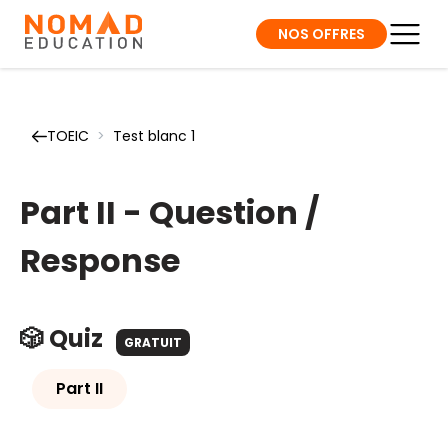
NOS OFFRES
TOEIC
>
Test blanc 1
Part II - Question /
Response
🎲 Quiz
GRATUIT
Part II