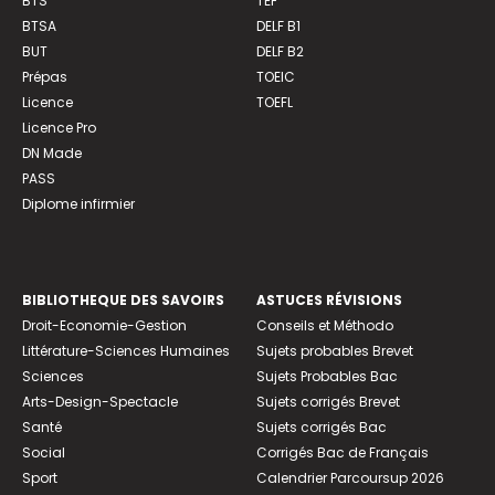
BTS
TEF
BTSA
DELF B1
BUT
DELF B2
Prépas
TOEIC
Licence
TOEFL
Licence Pro
DN Made
PASS
Diplome infirmier
BIBLIOTHEQUE DES SAVOIRS
ASTUCES RÉVISIONS
Droit-Economie-Gestion
Conseils et Méthodo
Littérature-Sciences Humaines
Sujets probables Brevet
Sciences
Sujets Probables Bac
Arts-Design-Spectacle
Sujets corrigés Brevet
Santé
Sujets corrigés Bac
Social
Corrigés Bac de Français
Sport
Calendrier Parcoursup 2026