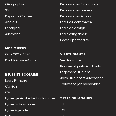
Géographie
Découvrir les formations
SVT
Découvrir les métiers
Physique Chimie
Découvrir les écoles
Anglais
Ecole de commerce
Espagnol
Ecole de design
Allemand
Ecole d’ingénieur
Devenir partenaire
NOS OFFRES
Offre 2025-2026
VIE ETUDIANTE
Pack Réussite 4 ans
Vie Etudiante
Bourses et prêts étudiants
Logement Etudiant
REUSSITE SCOLAIRE
Jobs Etudiant et Alternance
Ecole Primaire
Trouve ton job saisonnier
Collège
CAP
Lycée général et technologique
TESTS DE LANGUES
Lycée Professionnel
TFI
Lycée Agricole
TCF