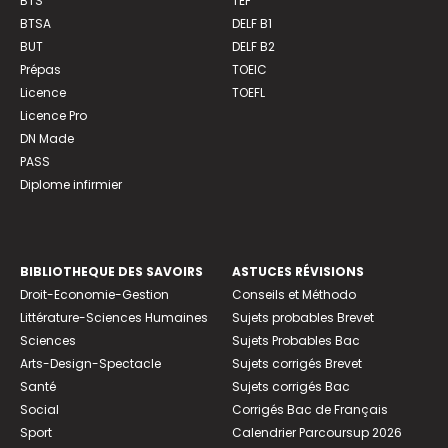
BTS
TEF
BTSA
DELF B1
BUT
DELF B2
Prépas
TOEIC
Licence
TOEFL
Licence Pro
DN Made
PASS
Diplome infirmier
BIBLIOTHEQUE DES SAVOIRS
ASTUCES RÉVISIONS
Droit-Economie-Gestion
Conseils et Méthodo
Littérature-Sciences Humaines
Sujets probables Brevet
Sciences
Sujets Probables Bac
Arts-Design-Spectacle
Sujets corrigés Brevet
Santé
Sujets corrigés Bac
Social
Corrigés Bac de Français
Sport
Calendrier Parcoursup 2026