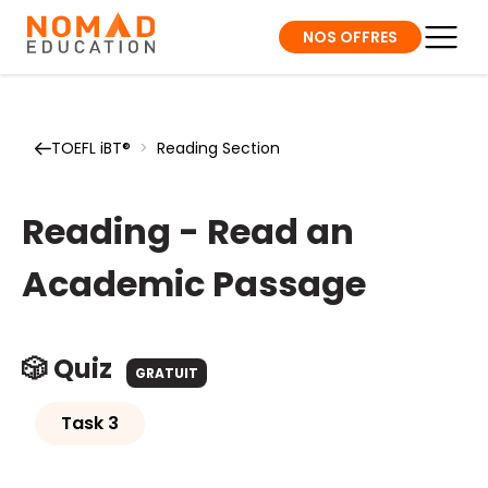
NOS OFFRES
TOEFL iBT®
>
Reading Section
Reading - Read an
Academic Passage
🎲 Quiz
GRATUIT
Task 3