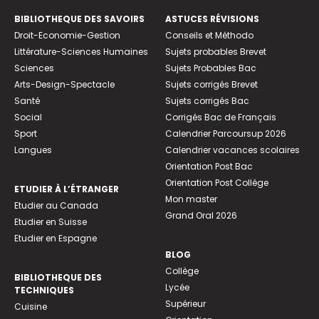
BIBLIOTHEQUE DES SAVOIRS
ASTUCES RÉVISIONS
Droit-Economie-Gestion
Conseils et Méthodo
Littérature-Sciences Humaines
Sujets probables Brevet
Sciences
Sujets Probables Bac
Arts-Design-Spectacle
Sujets corrigés Brevet
Santé
Sujets corrigés Bac
Social
Corrigés Bac de Français
Sport
Calendrier Parcoursup 2026
Langues
Calendrier vacances scolaires
Orientation Post Bac
Orientation Post Collège
ETUDIER À L’ÉTRANGER
Mon master
Etudier au Canada
Grand Oral 2026
Etudier en Suisse
Etudier en Espagne
BLOG
Collège
BIBLIOTHEQUE DES
Lycée
TECHNIQUES
Supérieur
Cuisine