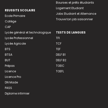
Bourses et prêts étudiants
Logement Etudiant
REUSSITE SCOLAIRE
Jobs Etudiant et Alternance
Ecole Primaire
Trouve ton job saisonnier
Collège
CAP
Lycée général et technologique
TESTS DE LANGUES
Lycée Professionnel
TFI
Lycée Agricole
TCF
BTS
TEF
BTSA
DELF B1
BUT
DELF B2
Prépas
TOEIC
Licence
TOEFL
Licence Pro
DN Made
PASS
Diplome infirmier