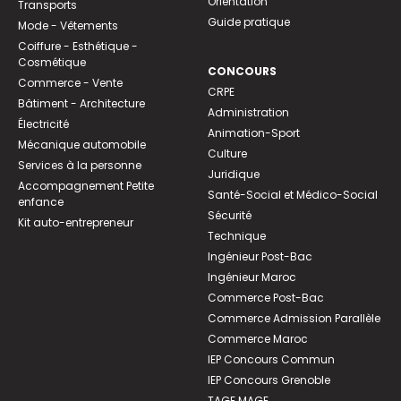
Orientation
Transports
Guide pratique
Mode - Vêtements
Coiffure - Esthétique -
Cosmétique
CONCOURS
Commerce - Vente
CRPE
Bâtiment - Architecture
Administration
Électricité
Animation-Sport
Mécanique automobile
Culture
Services à la personne
Juridique
Accompagnement Petite
Santé-Social et Médico-Social
enfance
Sécurité
Kit auto-entrepreneur
Technique
Ingénieur Post-Bac
Ingénieur Maroc
Commerce Post-Bac
Commerce Admission Parallèle
Commerce Maroc
IEP Concours Commun
IEP Concours Grenoble
TAGE MAGE