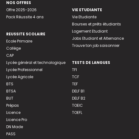
NOS OFFRES
Offre 2025-2026
VIE ETUDIANTE
Pack Réussite 4 ans
Vie Etudiante
Bourses et prêts étudiants
Logement Etudiant
REUSSITE SCOLAIRE
Jobs Etudiant et Alternance
Ecole Primaire
Trouve ton job saisonnier
Collège
CAP
Lycée général et technologique
TESTS DE LANGUES
Lycée Professionnel
TFI
Lycée Agricole
TCF
BTS
TEF
BTSA
DELF B1
BUT
DELF B2
Prépas
TOEIC
Licence
TOEFL
Licence Pro
DN Made
PASS