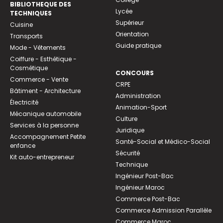
BIBLIOTHEQUE DES
Lycée
TECHNIQUES
Supérieur
Cuisine
Orientation
Transports
Guide pratique
Mode - Vêtements
Coiffure - Esthétique -
Cosmétique
CONCOURS
Commerce - Vente
CRPE
Bâtiment - Architecture
Administration
Électricité
Animation-Sport
Mécanique automobile
Culture
Services à la personne
Juridique
Accompagnement Petite
Santé-Social et Médico-Social
enfance
Sécurité
Kit auto-entrepreneur
Technique
Ingénieur Post-Bac
Ingénieur Maroc
Commerce Post-Bac
Commerce Admission Parallèle
Commerce Maroc