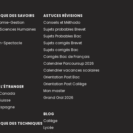
EQUE DES SAVOIRS
ASTUCES RÉVISIONS
nomie-Gestion
Conseils et Méthodo
e-Sciences Humaines
Sujets probables Brevet
Sujets Probables Bac
n-Spectacle
Sujets corrigés Brevet
Sujets corrigés Bac
Corrigés Bac de Français
Calendrier Parcoursup 2026
Calendrier vacances scolaires
Orientation Post Bac
Orientation Post Collège
 L’ÉTRANGER
Mon master
u Canada
Grand Oral 2026
Suisse
 Espagne
BLOG
Collège
EQUE DES TECHNIQUES
Lycée