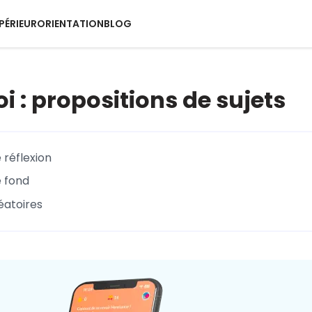
PÉRIEUR
ORIENTATION
BLOG
i : propositions de sujets
e réflexion
e fond
léatoires