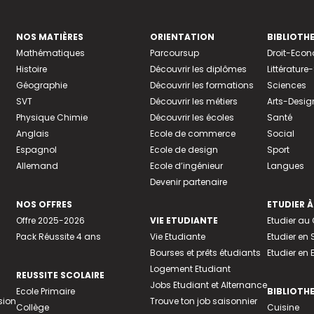
NOS MATIÈRES
ORIENTATION
BIBLIOTH
Mathématiques
Parcoursup
Droit-Eco
Histoire
Découvrir les diplômes
Littératur
Géographie
Découvrir les formations
Sciences
SVT
Découvrir les métiers
Arts-Desig
Physique Chimie
Découvrir les écoles
Santé
Anglais
Ecole de commerce
Social
Espagnol
Ecole de design
Sport
Allemand
Ecole d’ingénieur
Langues
Devenir partenaire
NOS OFFRES
ETUDIER À
Offre 2025-2026
VIE ETUDIANTE
Etudier a
Pack Réussite 4 ans
Vie Etudiante
Etudier en 
Bourses et prêts étudiants
Etudier en
Logement Etudiant
REUSSITE SCOLAIRE
Jobs Etudiant et Alternance
Ecole Primaire
BIBLIOTH
sion
Trouve ton job saisonnier
Collège
Cuisine