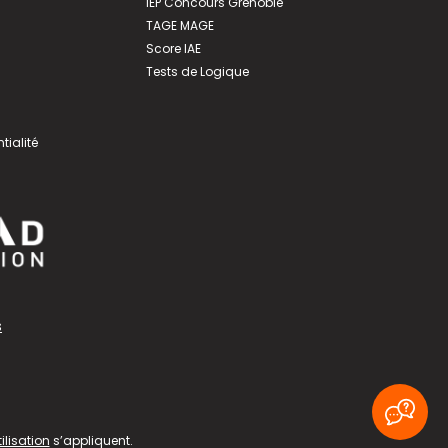
IEP Concours Grenoble
TAGE MAGE
Score IAE
Tests de Logique
tialité
s
ilisation
s’appliquent.