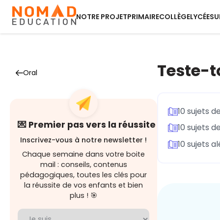
NOTRE PROJET
PRIMAIRE
COLLÈGE
LYCÉE
SU
Teste-to
Oral
10 sujets d
💌 Premier pas vers la réussite
10 sujets d
Inscrivez-vous à notre newsletter !
10 sujets a
Chaque semaine dans votre boite
mail : conseils, contenus
pédagogiques, toutes les clés pour
la réussite de vos enfants et bien
plus ! 🎯