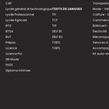
CAP
Transports
Lycée général et technologique
TESTS DE LANGUES
Mode - Vê
Lycée Professionnel
TFI
Coiffure -
Lycée Agricole
TCF
Commerce 
BTS
TEF
Bâtiment -
BTSA
DELF B1
Électricité
BUT
DELF B2
Mécanique
Prépas
TOEIC
Services à
Licence
TOEFL
Accompagn
Licence Pro
Kit auto-e
DN Made
PASS
Diplome infirmier