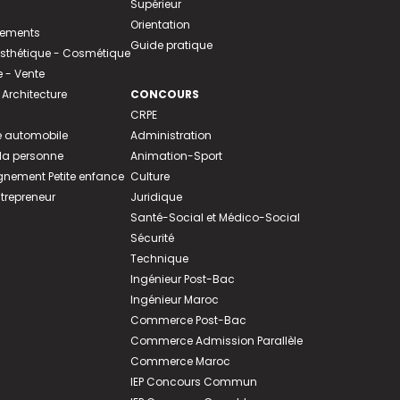
Supérieur
Orientation
tements
Guide pratique
 Esthétique - Cosmétique
- Vente
 Architecture
CONCOURS
CRPE
 automobile
Administration
 la personne
Animation-Sport
ement Petite enfance
Culture
ntrepreneur
Juridique
Santé-Social et Médico-Social
Sécurité
Technique
Ingénieur Post-Bac
Ingénieur Maroc
Commerce Post-Bac
Commerce Admission Parallèle
Commerce Maroc
IEP Concours Commun