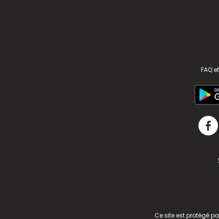
FAQ et
v2.311.4 US
Ce site est protégé p