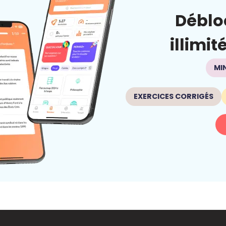
Déblo
illimit
MI
EXERCICES CORRIGÉS