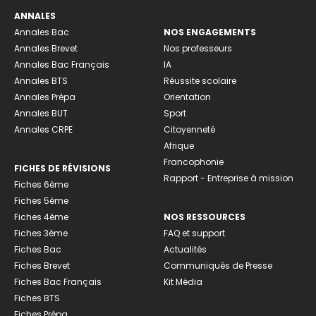
ANNALES
Annales Bac
NOS ENGAGEMENTS
Annales Brevet
Nos professeurs
Annales Bac Français
IA
Annales BTS
Réussite scolaire
Annales Prépa
Orientation
Annales BUT
Sport
Annales CRPE
Citoyenneté
Afrique
Francophonie
FICHES DE RÉVISIONS
Rapport - Entreprise à mission
Fiches 6ème
Fiches 5ème
Fiches 4ème
NOS RESSOURCES
Fiches 3ème
FAQ et support
Fiches Bac
Actualités
Fiches Brevet
Communiqués de Presse
Fiches Bac Français
Kit Média
Fiches BTS
Fiches Prépa