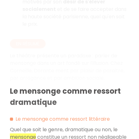
motivés par son
désir de s'élever
socialement
et de se faire accepter dans
la haute société parisienne, quel qu'en soit
le prix.
EN RÉSUMÉ
Le théâtre présente un paradoxe : parler de
mensonge dans un art fondé sur l'illusion. Chez
Corneille, Dorante ment par plaisir de paraître,
par arrogance et par ambition sociale.
Le mensonge comme ressort
dramatique
Le mensonge comme ressort littéraire
Quel que soit le genre, dramatique ou non, le
mensonge
constitue un ressort non négligeable