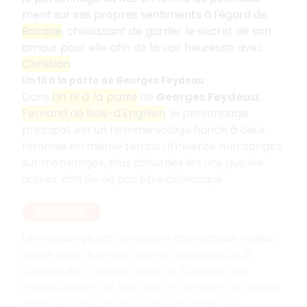
ment sur ses propres sentiments à l'égard de
Roxane
, choisissant de garder le secret de son
amour pour elle afin de la voir heureuse avec
Christian
.
Un fil à la patte de Georges Feydeau
Dans
Un fil à la patte
de
Georges Feydeau
,
Fernand de Bois-d'Enghien
, le personnage
principal, est un homme volage fiancé à deux
femmes en même temps ; il invente mensonges
sur mensonges, plus absurdes les uns que les
autres, afin de ne pas être démasqué.
EN RÉSUMÉ
Le mensonge est un ressort dramatique majeur
utilisé dans diverses œuvres littéraires, qu'il
s'agisse de la fausse piété de Tartuffe, des
manipulations de Merteuil et Valmont, du secret
amoureux de Cyrano ou des tromperies