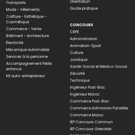
Orientation
Transports
Guide pratique
Mode - Vêtements
Coiffure - Esthétique -
Cosmétique
CONCOURS
Commerce - Vente
CRPE
Bâtiment - Architecture
Administration
Électricité
Animation-Sport
Mécanique automobile
Culture
Services à la personne
Juridique
Accompagnement Petite
Santé-Social et Médico-Social
enfance
Sécurité
Kit auto-entrepreneur
Technique
Ingénieur Post-Bac
Ingénieur Maroc
Commerce Post-Bac
Commerce Admission Parallèle
Commerce Maroc
IEP Concours Commun
IEP Concours Grenoble