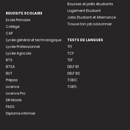
Bourses et prêts étudiants
Logement Etudiant
REUSSITE SCOLAIRE
Jobs Etudiant et Alternance
Ecole Primaire
Trouve ton job saisonnier
Collège
CAP
Lycée général et technologique
TESTS DE LANGUES
Lycée Professionnel
TFI
Lycée Agricole
TCF
BTS
TEF
BTSA
DELF B1
BUT
DELF B2
Prépas
TOEIC
Licence
TOEFL
Licence Pro
DN Made
PASS
Diplome infirmier