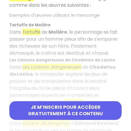
comme dans les œuvres suivantes :
Exemples d'œuvres utilisant le mensonge
Tartuffe de Molière
Dans
Tartuffe
de
Molière
, le personnage se fait
passer pour un homme pieux afin de s'emparer
des richesses de son hôte. Finalement
démasqué, le traître est destitué et chassé.
Les Liaisons dangereuses de Choderlos de Laclos
Dans
Les Liaisons dangereuses
de
Choderlos
de Laclos
, le romancier explore les jeux de
pouvoir et de manipulation dans la société
française du XVIIIe siècle à travers deux
personnages experts en tromperies et
mensonges, l'intrigante
Merteuil
et le roué
JE M’INSCRIS POUR ACCÉDER
Valmont
.
GRATUITEMENT À CE CONTENU
Cyrano de Bergerac d'Edmond Rostand
Dans
Cyrano de Bergerac
d'
Edmond Rostand
,
le personnage au nez en forme de péninsule