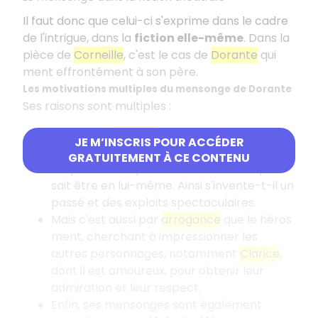
Il faut donc que celui-ci s'exprime dans le cadre
de l'intrigue, dans la
fiction elle-même
. Dans la
pièce de
Corneille
, c'est le cas de
Dorante
qui
ment effrontément à son père.
Les motivations multiples du mensonge de Dorante
Ses raisons sont multiples :
S'il ment à
Géronte
, c'est d'abord par
JE M’INSCRIS POUR ACCÉDER
plaisir de paraître autrement
, seul
GRATUITEMENT À CE CONTENU
moyen de compenser les faiblesses qu'il
sait être en lui-même. Ainsi s'invente-t-il un
passé et des exploits spectaculaires.
Mais c'est aussi par
arrogance
que le héros
ment, cherchant à impressionner les
autres personnages, notamment
Clarice
,
dont il est amoureux, pour obtenir leur
admiration et leur respect.
Enfin, ses mensonges sont également