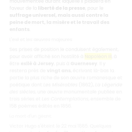
mouvementée durant laquelle il plaidera en
faveur de la
liberté de la presse
, pour le
suffrage universel, mais aussi contre la
peine de mort, la misère et le travail des
enfants
.
L'exil et les œuvres majeures
Ses prises de position le conduisent également,
pour avoir affiché son hostilité à
Napoléon III
, à
être
exilé à Jersey
, puis à
Guernesey
. Il y
restera près de
vingt ans
, écrivant là-bas la
partie la plus riche de son œuvre romanesque et
poétique dont
Les Misérables
(1862),
La Légende
des siècles
, une œuvre monumentale publiée en
trois séries et
Les Contemplations
, ensemble de
158 poèmes édités en 1856.
La mort d'un géant
Victor Hugo s'éteint le 22 mai 1885. Quelques