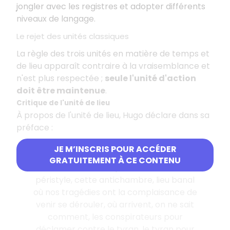
jongler avec les registres et adopter différents
niveaux de langage.
Le rejet des unités classiques
La règle des trois unités en matière de temps et
de lieu apparaît contraire à la vraisemblance et
n'est plus respectée ;
seule l'unité d'action
doit être maintenue
.
Critique de l'unité de lieu
À propos de l'unité de lieu, Hugo déclare dans sa
préface :
JE M’INSCRIS POUR ACCÉDER
« Quoi de plus invraisemblable et de plus
GRATUITEMENT À CE CONTENU
absurde, en effet, que ce vestibule, ce
péristyle, cette antichambre, lieu banal
où nos tragédies ont la complaisance de
venir se dérouler, où arrivent, on ne sait
comment, les conspirateurs pour
déclamer contre le tyran, le tyran pour