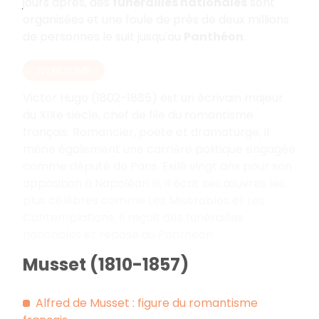
jours après, des
funérailles nationales
sont
organisées et une foule de près de deux millions
de personnes le suit jusqu'au
Panthéon
.
EN RÉSUMÉ
Victor Hugo (1802-1885) est un écrivain majeur
du XIXe siècle, chef de file du romantisme
français. Romancier, poète et dramaturge, il
mène également une carrière politique engagée
comme député de Paris. Exilé vingt ans pour son
opposition à Napoléon III, il écrit ses œuvres les
plus célèbres comme Les Misérables et Les
Contemplations. Il reçoit des funérailles
nationales et repose au Panthéon.
Musset (1810-1857)
Alfred de Musset : figure du romantisme