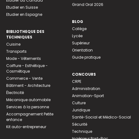
Etudier au Canada
Grand Oral 2026
Etudier en Suisse
Etudier en Espagne
BLOG
Collège
BIBLIOTHEQUE DES
Lycée
TECHNIQUES
Supérieur
Cuisine
Orientation
Transports
Guide pratique
Mode - Vêtements
Coiffure - Esthétique -
Cosmétique
CONCOURS
Commerce - Vente
CRPE
Bâtiment - Architecture
Administration
Électricité
Animation-Sport
Mécanique automobile
Culture
Services à la personne
Juridique
Accompagnement Petite
Santé-Social et Médico-Social
enfance
Sécurité
Kit auto-entrepreneur
Technique
Ingénieur Post-Bac