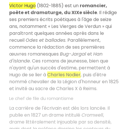
Victor Hugo
(1802-1885) est un
romancier,
poète et dramaturge, du XIXe siècle
. Il rédige
ses premiers écrits poétiques à l'âge de seize
ans, notamment « Les Vierges de Verdun » qui
paraîtront quelques années après dans le
recueil
Odes et ballades
. Parallèlement,
commence la rédaction de ses premières
œuvres romanesques
Bug-Jargal
et
Han
d'Islande
. Ces romans de jeunesse, bien que
n'ayant qu'un succès d'estime, permettent à
Hugo de se lier à
Charles Nodier
, puis d'être
nommé chevalier de la Légion d'honneur en 1825
et invité au sacre de Charles X à Reims.
Le chef de file du romantisme
La carrière de l'écrivain est dès lors lancée. Il
publie en 1827 un drame intitulé
Cromwell
,
drame littéralement injouable par sa densité,
mais dont la préface dessine les contours du