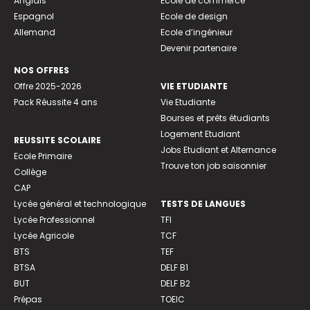
Anglais
Ecole de commerce
Espagnol
Ecole de design
Allemand
Ecole d’ingénieur
Devenir partenaire
NOS OFFRES
Offre 2025-2026
VIE ETUDIANTE
Pack Réussite 4 ans
Vie Etudiante
Bourses et prêts étudiants
Logement Etudiant
REUSSITE SCOLAIRE
Jobs Etudiant et Alternance
Ecole Primaire
Trouve ton job saisonnier
Collège
CAP
Lycée général et technologique
TESTS DE LANGUES
Lycée Professionnel
TFI
Lycée Agricole
TCF
BTS
TEF
BTSA
DELF B1
BUT
DELF B2
Prépas
TOEIC