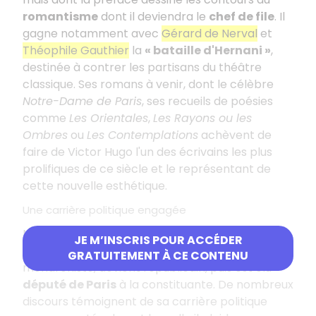
romantisme
dont il deviendra le
chef de file
. Il
gagne notamment avec
Gérard de Nerval
et
Théophile Gauthier
la
« bataille d'Hernani »
,
destinée à contrer les partisans du théâtre
classique. Ses romans à venir, dont le célèbre
Notre-Dame de Paris
, ses recueils de poésies
comme
Les Orientales
,
Les Rayons ou les
Ombres
ou
Les Contemplations
achèvent de
faire de Victor Hugo l'un des écrivains les plus
prolifiques de ce siècle et le représentant de
cette nouvelle esthétique.
Une carrière politique engagée
Nommé après plusieurs échecs à l'
Académie
JE M’INSCRIS POUR ACCÉDER
Française
en 1841, l'écrivain, initialement
GRATUITEMENT À CE CONTENU
monarchiste, devient républicain, puis est élu
député de Paris
à la constituante. De nombreux
discours témoignent de sa carrière politique