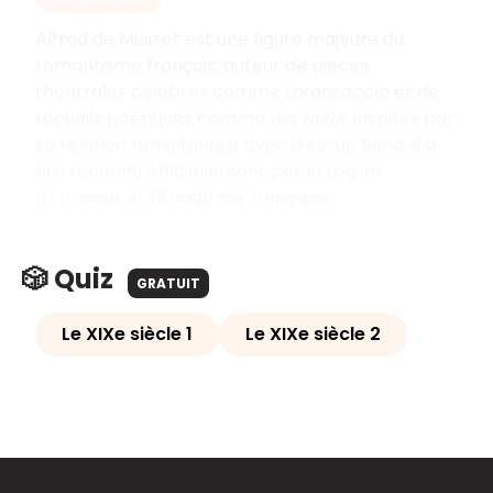
Alfred de Musset est une figure majeure du
romantisme français, auteur de pièces
théâtrales célèbres comme
Lorenzaccio
et de
recueils poétiques comme
Les Nuits
, inspirés par
sa relation tumultueuse avec George Sand. Il a
été reconnu officiellement par la Légion
d'honneur et l'Académie française.
🎲 Quiz
GRATUIT
Le XIXe siècle 1
Le XIXe siècle 2