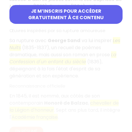
Marianne
(1833),
Fantasio
(1834) et
On ne
JE M’INSCRIS POUR ACCÉDER
badine pas avec l'amour
(1834) sont des
GRATUITEMENT À CE CONTENU
classiques du théâtre français
.
Œuvres inspirées par sa rupture amoureuse
Sa rupture avec
George Sand
va lui inspirer
Les
Nuits
(1835-1837), un recueil de poèmes
dramatique, mais aussi son roman en prose
La
Confession d'un enfant du siècle
(1836),
dépeignant à la fois l'état d'esprit de sa
génération et son expérience.
Reconnaissance officielle
En 1845, il est nommé, aux côtés de son
contemporain
Honoré de Balzac
,
chevalier de
la Légion d'honneur
. Sept ans plus tard, il intègre
l'
Académie française
.
EN RÉSUMÉ