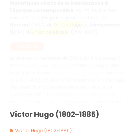
historiques allant de la Renaissance à
l'époque contemporaine
. Parmi les drames
romantiques, les plus représentatifs sont :
Hernani
(1830) de
Victor Hugo
et
Lorenzaccio
(1834) d'
Alfred de Musset
(1810-1857).
EN RÉSUMÉ
Le drame romantique du XIX
siècle s'oppose à
e
la tragédie classique en rejetant les règles des
trois unités (seule l'unité d'action est conservée)
et en privilégiant la liberté créatrice. Victor Hugo
théorise ce mouvement dans la préface de
Cromwell
(1827). Les œuvres emblématiques
sont
Hernani
de Hugo et
Lorenzaccio
de Musset.
Victor Hugo (1802-1885)
Victor Hugo (1802-1885)