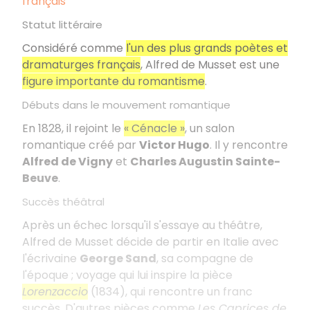
français
Statut littéraire
Considéré comme
l'un des plus grands poètes et
dramaturges français
, Alfred de Musset est une
figure importante du romantisme
.
Débuts dans le mouvement romantique
En 1828, il rejoint le
« Cénacle »
, un salon
romantique créé par
Victor Hugo
. Il y rencontre
Alfred de Vigny
et
Charles Augustin Sainte-
Beuve
.
Succès théâtral
Après un échec lorsqu'il s'essaye au théâtre,
Alfred de Musset décide de partir en Italie avec
l'écrivaine
George Sand
, sa compagne de
l'époque ; voyage qui lui inspire la pièce
Lorenzaccio
(1834), qui rencontre un franc
succès. D'autres pièces comme
Les Caprices de