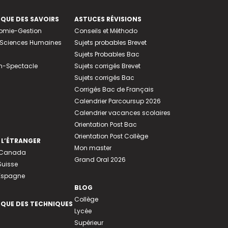
EQUE DES SAVOIRS
ASTUCES RÉVISIONS
nomie-Gestion
Conseils et Méthodo
e-Sciences Humaines
Sujets probables Brevet
Sujets Probables Bac
n-Spectacle
Sujets corrigés Brevet
Sujets corrigés Bac
Corrigés Bac de Français
Calendrier Parcoursup 2026
Calendrier vacances scolaires
Orientation Post Bac
Orientation Post Collège
 L’ÉTRANGER
Mon master
u Canada
Grand Oral 2026
Suisse
 Espagne
BLOG
Collège
EQUE DES TECHNIQUES
Lycée
Supérieur