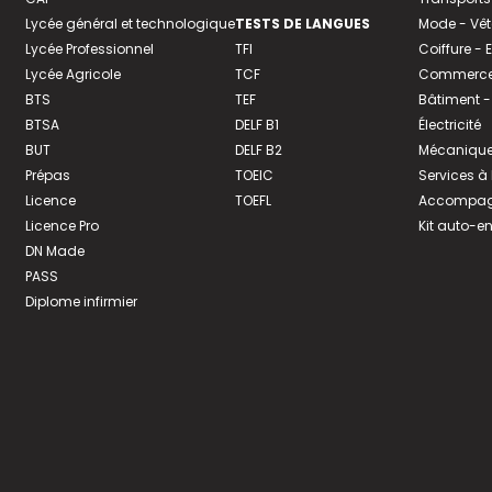
Lycée général et technologique
TESTS DE LANGUES
Mode - Vê
Lycée Professionnel
TFI
Coiffure -
Lycée Agricole
TCF
Commerce 
BTS
TEF
Bâtiment -
BTSA
DELF B1
Électricité
BUT
DELF B2
Mécanique
Prépas
TOEIC
Services à
Licence
TOEFL
Accompagn
Licence Pro
Kit auto-e
DN Made
PASS
Diplome infirmier