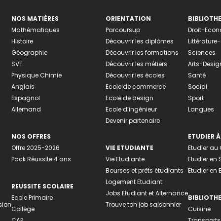
NOS MATIÈRES
ORIENTATION
BIBLIOTH
Mathématiques
Parcoursup
Droit-Eco
Histoire
Découvrir les diplômes
Littératur
Géographie
Découvrir les formations
Sciences
SVT
Découvrir les métiers
Arts-Desig
Physique Chimie
Découvrir les écoles
Santé
Anglais
Ecole de commerce
Social
Espagnol
Ecole de design
Sport
Allemand
Ecole d’ingénieur
Langues
Devenir partenaire
NOS OFFRES
ETUDIER À
Offre 2025-2026
VIE ETUDIANTE
Etudier a
Pack Réussite 4 ans
Vie Etudiante
Etudier en 
Bourses et prêts étudiants
Etudier en
Logement Etudiant
REUSSITE SCOLAIRE
Jobs Etudiant et Alternance
Ecole Primaire
BIBLIOTH
sion
Trouve ton job saisonnier
Collège
Cuisine
CAP
Transports