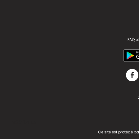
FAQ et
v2.311.4 US
Ce site est protégé p