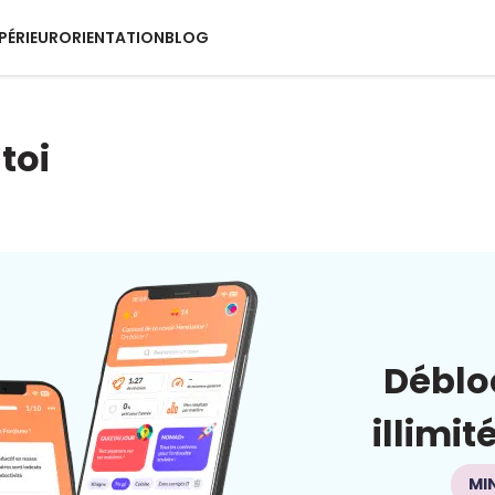
PÉRIEUR
ORIENTATION
BLOG
toi
Déblo
illimit
MI