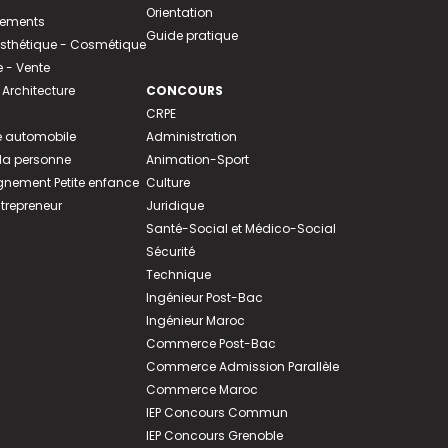
Orientation
tements
Guide pratique
 Esthétique - Cosmétique
- Vente
 Architecture
CONCOURS
CRPE
 automobile
Administration
 la personne
Animation-Sport
ement Petite enfance
Culture
ntrepreneur
Juridique
Santé-Social et Médico-Social
Sécurité
Technique
Ingénieur Post-Bac
Ingénieur Maroc
Commerce Post-Bac
Commerce Admission Parallèle
Commerce Maroc
IEP Concours Commun
IEP Concours Grenoble