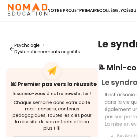
NOTRE PROJET
PRIMAIRE
COLLÈGE
LYCÉE
SU
Le synd
Psychologie
>
Dysfonctionnements cognitifs
📝 Mini-c
Le syndr
💌 Premier pas vers la réussite
Inscrivez-vous à notre newsletter !
Il est associé
dans la vie q
Chaque semaine dans votre boite
également une 
mail : conseils, contenus
pédagogiques, toutes les clés pour
pas ses perf
la réussite de vos enfants et bien
La mise en év
plus ! 🎯
l’exécut