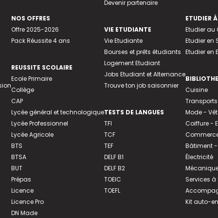
Devenir partenaire
NOS OFFRES
ETUDIER À
Offre 2025-2026
VIE ETUDIANTE
Etudier a
Pack Réussite 4 ans
Vie Etudiante
Etudier en 
Bourses et prêts étudiants
Etudier en
Logement Etudiant
REUSSITE SCOLAIRE
Jobs Etudiant et Alternance
Ecole Primaire
BIBLIOTH
sion
Trouve ton job saisonnier
Collège
Cuisine
CAP
Transports
Lycée général et technologique
TESTS DE LANGUES
Mode - Vê
Lycée Professionnel
TFI
Coiffure -
Lycée Agricole
TCF
Commerce 
BTS
TEF
Bâtiment -
BTSA
DELF B1
Électricité
BUT
DELF B2
Mécanique
Prépas
TOEIC
Services à
Licence
TOEFL
Accompagn
Licence Pro
Kit auto-e
DN Made