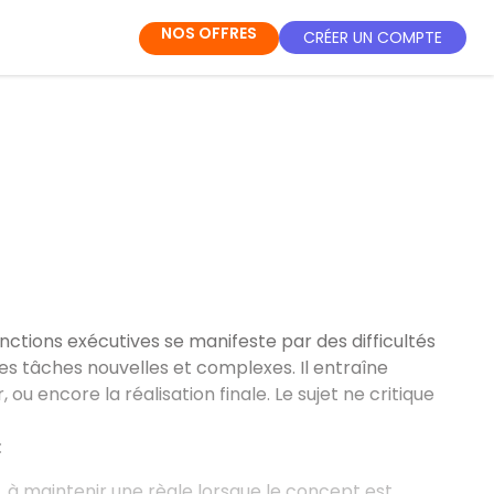
NOS OFFRES
CRÉER UN COMPTE
onctions exécutives se manifeste par des difficultés
 des tâches nouvelles et complexes. Il entraîne
u encore la réalisation finale. Le sujet ne critique
:
s, à maintenir une règle lorsque le concept est