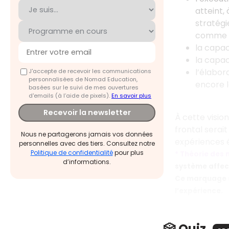
atteint,
stratégi
comme le
la capac
la capac
l’élabor
J'accepte de recevoir les communications
personnalisées de Nomad Education,
encore l
basées sur le suivi de mes ouvertures
d'emails (à l’aide de pixels).
En savoir plus
Recevoir la newsletter
À cette visio
frontal serai
Nous ne partagerons jamais vos données
expériences 
personnelles avec des tiers. Consultez notre
Politique de confidentialité
pour plus
* Théorie des
d’informations.
système affect
Ce marquage se
l’expérience.
🎲 Quiz