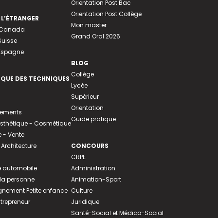
Orientation Post Bac
Orientation Post Collège
 L’ÉTRANGER
Mon master
u Canada
Grand Oral 2026
Suisse
 Espagne
BLOG
Collège
EQUE DES TECHNIQUES
Lycée
Supérieur
Orientation
tements
Guide pratique
 Esthétique - Cosmétique
- Vente
 Architecture
CONCOURS
CRPE
 automobile
Administration
 la personne
Animation-Sport
ement Petite enfance
Culture
ntrepreneur
Juridique
Santé-Social et Médico-Social