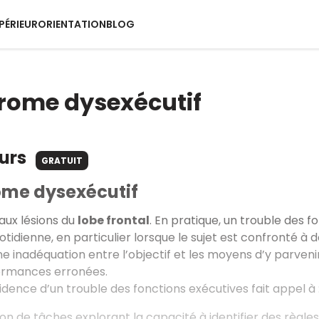
PÉRIEUR
ORIENTATION
BLOG
rome dysexécutif
ours
GRATUIT
ome dysexécutif
 aux lésions du
lobe frontal
. En pratique, un trouble des f
uotidienne, en particulier lorsque le sujet est confronté à
inadéquation entre l’objectif et les moyens d’y parvenir, o
ormances erronées.
idence d’un trouble des fonctions exécutives fait appel à 
ion de tâches explorant la capacité à identifier des règle