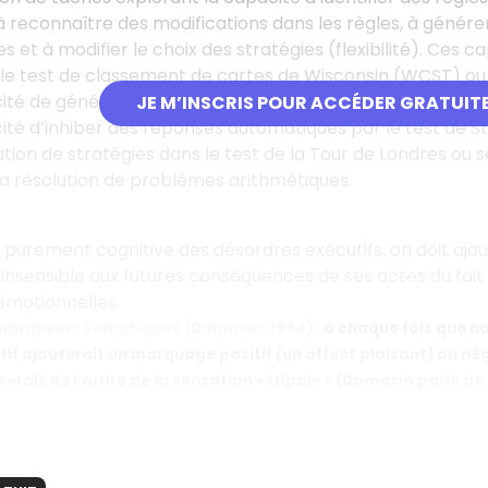
 à reconnaître des modifications dans les règles, à génér
es et à modifier le choix des stratégies (flexibilité). Ces
 test de classement de cartes de Wisconsin (WCST) ou d
ité de générer des réponses variées comme les tests de 
JE M’INSCRIS POUR ACCÉDER GRATUIT
ité d’inhiber des réponses automatiques par le test de St
ation de stratégies dans le test de la Tour de Londres ou s
a résolution de problèmes arithmétiques.
n purement cognitive des désordres exécutifs, on doit ajo
t insensible aux futures conséquences de ses actes du fait 
émotionnelles.
 marqueurs somatiques (Damasio, 1994)
: à chaque fois que n
if ajouterait un marquage positif (un affect plaisant) ou nég
rait de l’ordre de la sensation « tripale » (Damasio parle de «