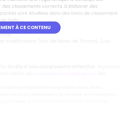
er des classements corrects, à élaborer des
 capacités sont étudiées dans des tests de classement
e Delis ;
fluence verbale ;
EMENT À CE CONTENU
roop ;
es modifications (tour de Hanoï, de Toronto...), ou
uter
le rôle d’une composante affective
: le patient
d’un déficit des
marqueurs somatiques*
des
ous faisons l’expérience de quelque chose, notre
atif (un affect déplaisant) au souvenir de l’expérience.
 gut feeling »), et serait mémorisé avec le reste de