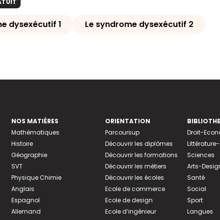
ATUIT
e dysexécutif 1
Le syndrome dysexécutif 2
NOS MATIÈRES
ORIENTATION
BIBLIOTH
Mathématiques
Parcoursup
Droit-Eco
Histoire
Découvrir les diplômes
Littératur
Géographie
Découvrir les formations
Sciences
SVT
Découvrir les métiers
Arts-Desig
Physique Chimie
Découvrir les écoles
Santé
Anglais
Ecole de commerce
Social
Espagnol
Ecole de design
Sport
Allemand
Ecole d’ingénieur
Langues