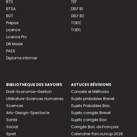
BTS
TEF
BTSA
DELF B1
BUT
DELF B2
Prépas
TOEIC
Licence
TOEFL
Licence Pro
DN Made
PASS
Diplome infirmier
BIBLIOTHEQUE DES SAVOIRS
ASTUCES RÉVISIONS
Droit-Economie-Gestion
Conseils et Méthodo
Littérature-Sciences Humaines
Sujets probables Brevet
Sciences
Sujets Probables Bac
Arts-Design-Spectacle
Sujets corrigés Brevet
Santé
Sujets corrigés Bac
Social
Corrigés Bac de Français
Sport
Calendrier Parcoursup 2026