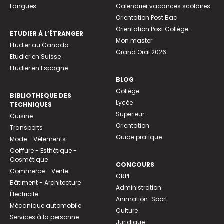
Langues
Calendrier vacances scolaires
Orientation Post Bac
Orientation Post Collège
ETUDIER À L’ÉTRANGER
Mon master
Etudier au Canada
Grand Oral 2026
Etudier en Suisse
Etudier en Espagne
BLOG
Collège
BIBLIOTHEQUE DES
Lycée
TECHNIQUES
Supérieur
Cuisine
Orientation
Transports
Guide pratique
Mode - Vêtements
Coiffure - Esthétique -
Cosmétique
CONCOURS
Commerce - Vente
CRPE
Bâtiment - Architecture
Administration
Électricité
Animation-Sport
Mécanique automobile
Culture
Services à la personne
Juridique