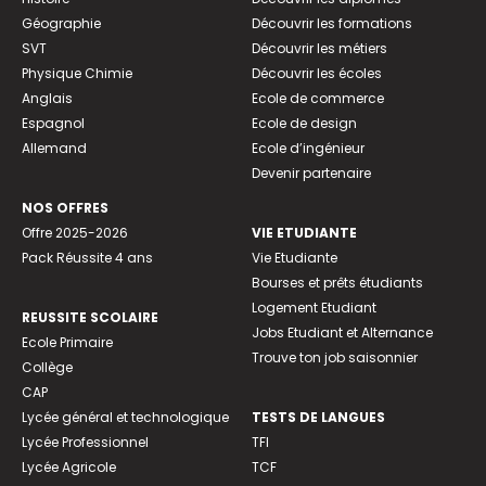
Géographie
Découvrir les formations
SVT
Découvrir les métiers
Physique Chimie
Découvrir les écoles
Anglais
Ecole de commerce
Espagnol
Ecole de design
Allemand
Ecole d’ingénieur
Devenir partenaire
NOS OFFRES
Offre 2025-2026
VIE ETUDIANTE
Pack Réussite 4 ans
Vie Etudiante
Bourses et prêts étudiants
Logement Etudiant
REUSSITE SCOLAIRE
Jobs Etudiant et Alternance
Ecole Primaire
Trouve ton job saisonnier
Collège
CAP
Lycée général et technologique
TESTS DE LANGUES
Lycée Professionnel
TFI
Lycée Agricole
TCF