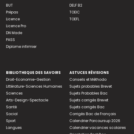
BUT
DELF B2
Prépas
TOEIC
Licence
TOEFL
Licence Pro
DN Made
PASS
Diplome infirmier
BIBLIOTHEQUE DES SAVOIRS
ASTUCES RÉVISIONS
Droit-Economie-Gestion
Conseils et Méthodo
Littérature-Sciences Humaines
Sujets probables Brevet
Sciences
Sujets Probables Bac
Arts-Design-Spectacle
Sujets corrigés Brevet
Santé
Sujets corrigés Bac
Social
Corrigés Bac de Français
Sport
Calendrier Parcoursup 2026
Langues
Calendrier vacances scolaires