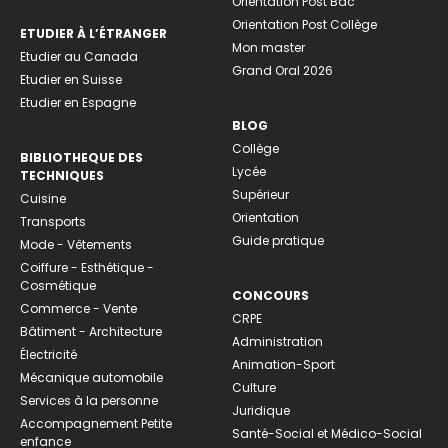
Orientation Post Bac
Orientation Post Collège
ETUDIER À L’ÉTRANGER
Mon master
Etudier au Canada
Grand Oral 2026
Etudier en Suisse
Etudier en Espagne
BLOG
Collège
BIBLIOTHEQUE DES
Lycée
TECHNIQUES
Supérieur
Cuisine
Orientation
Transports
Guide pratique
Mode - Vêtements
Coiffure - Esthétique -
Cosmétique
CONCOURS
Commerce - Vente
CRPE
Bâtiment - Architecture
Administration
Électricité
Animation-Sport
Mécanique automobile
Culture
Services à la personne
Juridique
Accompagnement Petite
Santé-Social et Médico-Social
enfance