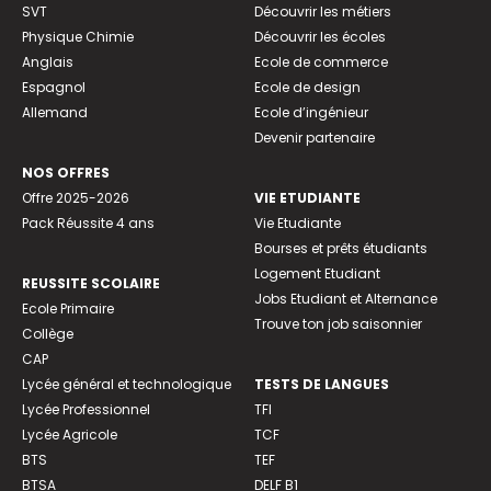
SVT
Découvrir les métiers
Physique Chimie
Découvrir les écoles
Anglais
Ecole de commerce
Espagnol
Ecole de design
Allemand
Ecole d’ingénieur
Devenir partenaire
NOS OFFRES
Offre 2025-2026
VIE ETUDIANTE
Pack Réussite 4 ans
Vie Etudiante
Bourses et prêts étudiants
Logement Etudiant
REUSSITE SCOLAIRE
Jobs Etudiant et Alternance
Ecole Primaire
Trouve ton job saisonnier
Collège
CAP
Lycée général et technologique
TESTS DE LANGUES
Lycée Professionnel
TFI
Lycée Agricole
TCF
BTS
TEF
BTSA
DELF B1