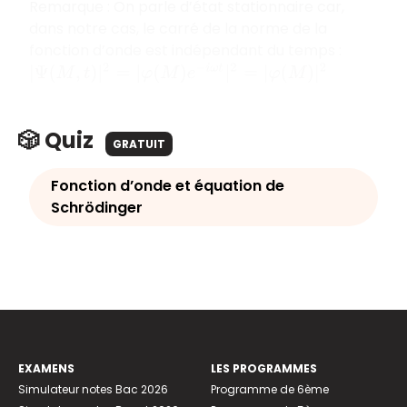
Remarque : On parle d’état stationnaire car,
dans notre cas, le carré de la norme de la
fonction d’onde est indépendant du temps :
|
Ψ
(
M
,
t
)
|
2
=
|
φ
(
M
)
e
−
i
ω
t
|
2
=
|
φ
(
M
)
|
2
🎲 Quiz
GRATUIT
Fonction d’onde et équation de
Schrödinger
EXAMENS
LES PROGRAMMES
Simulateur notes Bac 2026
Programme de 6ème