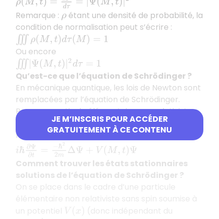
ρ
(
M
,
t
)
=
d
P
d
τ
=
|
Ψ
(
M
,
t
)
|
2
Remarque :
étant une densité de probabilité, la
ρ
condition de normalisation peut s’écrire :
∭
ρ
(
M
,
t
)
d
τ
(
M
)
=
1
Ou encore
∭
|
Ψ
(
M
,
t
)
|
2
d
τ
=
1
Qu’est-ce que l’équation de Schrödinger ?
En mécanique quantique, les lois de Newton sont
remplacées par l’équation de Schrödinger.
Pour une particule élémentaire non relativiste
JE M’INSCRIS POUR ACCÉDER
sans spin soumise à un potentiel
,
V
(
M
,
t
)
GRATUITEMENT À CE CONTENU
l’équation de Schrödinger s’écrit :
i
ℏ
∂
Ψ
∂
t
=
−
ℏ
2
2
m
Δ
Ψ
+
V
(
M
,
t
)
Ψ
Comment trouver les états stationnaires
solutions de l’équation de Schrödinger ?
On se place dans le cadre d’une particule
élémentaire non relativiste sans spin soumise à
un potentiel
(donc indépendant du
V
(
x
)