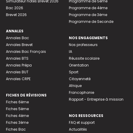
Simulateur notes Brevet 2026
Programme de 5ème
Bac 2026
Programme de 4ème
Brevet 2026
Programme de 3ème
Programme de Seconde
ANNALES
Annales Bac
NOS ENGAGEMENTS
Annales Brevet
Nos professeurs
Annales Bac Français
IA
Annales BTS
Réussite scolaire
Annales Prépa
Orientation
Annales BUT
Sport
Annales CRPE
Citoyenneté
Afrique
Francophonie
FICHES DE RÉVISIONS
Rapport - Entreprise à mission
Fiches 6ème
Fiches 5ème
Fiches 4ème
NOS RESSOURCES
Fiches 3ème
FAQ et support
Fiches Bac
Actualités