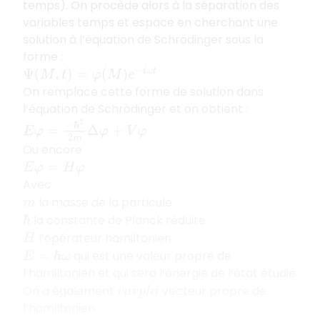
temps). On procède alors à la séparation des
variables temps et espace en cherchant une
solution à l’équation de Schrödinger sous la
forme :
Ψ
(
M
,
t
)
=
φ
(
M
)
e
−
i
ω
t
On remplace cette forme de solution dans
l’équation de Schrödinger et on obtient :
E
φ
=
−
ℏ
2
2
m
Δ
φ
+
V
φ
Ou encore
E
φ
=
H
φ
Avec
la masse de la particule
m
la constante de Planck réduite
ℏ
l’opérateur hamiltonien
H
qui est une valeur propre de
E
=
ℏ
ω
l’hamiltonien et qui sera l’énergie de l’état étudié
On a également
vecteur propre de
v
a
r
p
h
i
l’hamiltonien