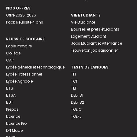
NOS OFFRES
Offre 2025-2026
VIE ETUDIANTE
Pack Réussite 4 ans
Vie Etudiante
Bourses et prêts étudiants
Logement Etudiant
REUSSITE SCOLAIRE
Jobs Etudiant et Alternance
Ecole Primaire
Trouve ton job saisonnier
Collège
CAP
Lycée général et technologique
TESTS DE LANGUES
Lycée Professionnel
TFI
Lycée Agricole
TCF
BTS
TEF
BTSA
DELF B1
BUT
DELF B2
Prépas
TOEIC
Licence
TOEFL
Licence Pro
DN Made