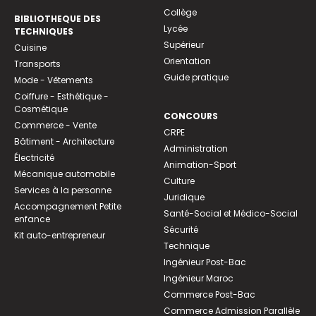
Collège
BIBLIOTHEQUE DES
Lycée
TECHNIQUES
Supérieur
Cuisine
Orientation
Transports
Guide pratique
Mode - Vêtements
Coiffure - Esthétique -
Cosmétique
CONCOURS
Commerce - Vente
CRPE
Bâtiment - Architecture
Administration
Électricité
Animation-Sport
Mécanique automobile
Culture
Services à la personne
Juridique
Accompagnement Petite
Santé-Social et Médico-Social
enfance
Sécurité
Kit auto-entrepreneur
Technique
Ingénieur Post-Bac
Ingénieur Maroc
Commerce Post-Bac
Commerce Admission Parallèle