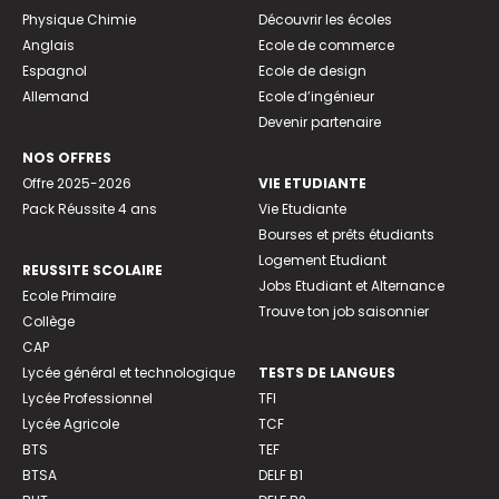
Physique Chimie
Découvrir les écoles
Anglais
Ecole de commerce
Espagnol
Ecole de design
Allemand
Ecole d’ingénieur
Devenir partenaire
NOS OFFRES
Offre 2025-2026
VIE ETUDIANTE
Pack Réussite 4 ans
Vie Etudiante
Bourses et prêts étudiants
Logement Etudiant
REUSSITE SCOLAIRE
Jobs Etudiant et Alternance
Ecole Primaire
Trouve ton job saisonnier
Collège
CAP
Lycée général et technologique
TESTS DE LANGUES
Lycée Professionnel
TFI
Lycée Agricole
TCF
BTS
TEF
BTSA
DELF B1