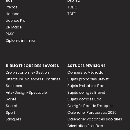
BUT
DELF B2
Prépas
TOEIC
Licence
TOEFL
Licence Pro
DN Made
PASS
Diplome infirmier
BIBLIOTHEQUE DES SAVOIRS
ASTUCES RÉVISIONS
Droit-Economie-Gestion
Conseils et Méthodo
Littérature-Sciences Humaines
Sujets probables Brevet
Sciences
Sujets Probables Bac
Arts-Design-Spectacle
Sujets corrigés Brevet
Santé
Sujets corrigés Bac
Social
Corrigés Bac de Français
Sport
Calendrier Parcoursup 2026
Langues
Calendrier vacances scolaires
Orientation Post Bac