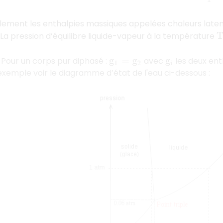
galement les enthalpies massiques appelées chaleurs lat
La pression d’équilibre liquide-vapeur à la température
T
Pour un corps pur diphasé :
avec
les deux ent
g
1
=
g
2
g
i
xemple voir le diagramme d’état de l'eau ci-dessous :