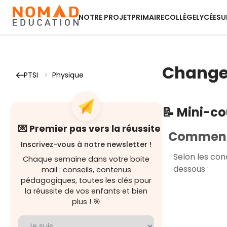
NOTRE PROJET
PRIMAIRE
COLLÈGE
LYCÉE
SU
Changem
PTSI
>
Physique
📝 Mini-c
💌 Premier pas vers la réussite
Comment 
Inscrivez-vous à notre newsletter !
Selon les con
Chaque semaine dans votre boite
dessous :
mail : conseils, contenus
pédagogiques, toutes les clés pour
la réussite de vos enfants et bien
plus ! 🎯