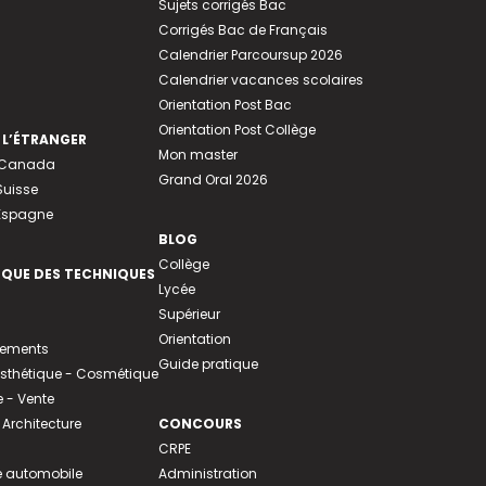
Sujets corrigés Bac
Corrigés Bac de Français
Calendrier Parcoursup 2026
Calendrier vacances scolaires
Orientation Post Bac
Orientation Post Collège
 L’ÉTRANGER
Mon master
u Canada
Grand Oral 2026
Suisse
 Espagne
BLOG
Collège
EQUE DES TECHNIQUES
Lycée
Supérieur
Orientation
tements
Guide pratique
 Esthétique - Cosmétique
- Vente
 Architecture
CONCOURS
CRPE
 automobile
Administration