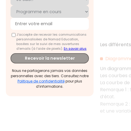
J'accepte de recevoir les communications
personnalisées de Nomad Education,
Les différen
basées sur le suivi de mes ouvertures
d'emails (à l’aide de pixels).
En savoir plus
Diagramme 
Recevoir la newsletter
Un diagramme
Nous ne partagerons jamais vos données
Les courbes de
personnelles avec des tiers. Consultez notre
Politique de confidentialité
pour plus
La courbe de 
d’informations.
Remarque 1 :
d’état.
Remarque 2 :
et une variati