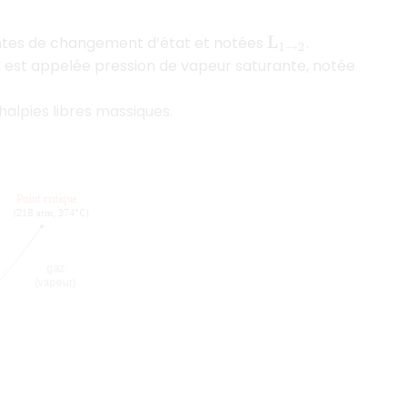
entes de changement d’état et notées
.
L
1
→
2
est appelée pression de vapeur saturante, notée
halpies libres massiques.