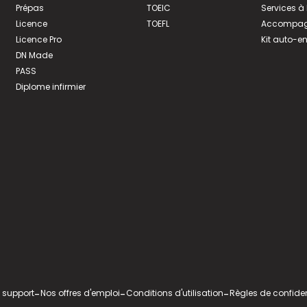
Prépas
TOEIC
Services à
Licence
TOEFL
Accompagn
Licence Pro
Kit auto-e
DN Made
PASS
Diplome infirmier
 support
-
Nos offres d'emploi
-
Conditions d'utilisation
-
Règles de confiden