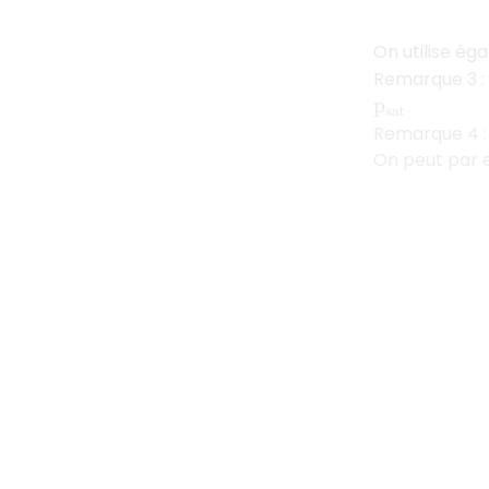
On utilise é
Remarque 3 : 
.
p
s
a
t
Remarque 4 : 
On peut par e