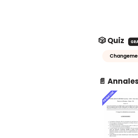
🎲 Quiz
GR
Changement
📄 Annale
PREMIUM