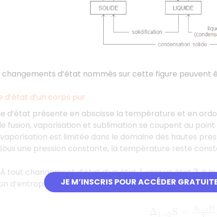
ts changements d’état nommés sur cette figure peuvent ê
d’état d’un corps pur
 d’état présente en abscisse la température et en ordon
 fusion, vaporisation et sublimation se coupent au point tr
vaporisation est limitée dans le domaine des hautes pressi
 Sous une pression constante, la température reste con
 À tout changement d’état d’un état
vers un état
, à 
1
2
JE M’INSCRIS POUR ACCÉDER GRATUIT
on d’entropie liées par la relation :
Δ
1
→
2
S
=
Δ
1
→
2
H
T