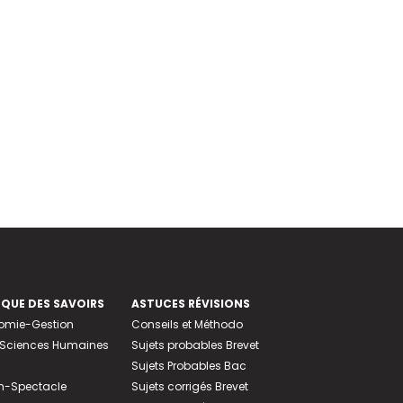
EQUE DES SAVOIRS
ASTUCES RÉVISIONS
nomie-Gestion
Conseils et Méthodo
e-Sciences Humaines
Sujets probables Brevet
Sujets Probables Bac
n-Spectacle
Sujets corrigés Brevet