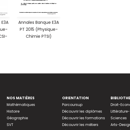
 E3A
Annales Banque E3A
que-
PT 2015 (Physique-
CSI-
Chimie PTSI)
NOS MATIÈRES
ORIENTATION
BIBLIOTH
Mathématiques
Parcoursup
Droit-Eco
Histoire
Découvrir les diplômes
Littératur
Géographie
Découvrir les formations
Sciences
SVT
Découvrir les métiers
Arts-Desig