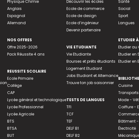
Physique Chimie
Découvrir les écoles
Santé
Anglais
Ecole de commerce
Social
Espagnol
Ecole de design
Sport
Allemand
Ecole d’ingénieur
Langues
Devenir partenaire
NOS OFFRES
ETUDIER À
Offre 2025-2026
VIE ETUDIANTE
Etudier a
Pack Réussite 4 ans
Vie Etudiante
Etudier en 
Bourses et prêts étudiants
Etudier en
Logement Etudiant
REUSSITE SCOLAIRE
Jobs Etudiant et Alternance
Ecole Primaire
BIBLIOTH
sion
Trouve ton job saisonnier
Collège
Cuisine
CAP
Transports
Lycée général et technologique
TESTS DE LANGUES
Mode - Vê
Lycée Professionnel
TFI
Coiffure -
Lycée Agricole
TCF
Commerce 
BTS
TEF
Bâtiment -
BTSA
DELF B1
Électricité
BUT
DELF B2
Mécanique