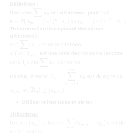
Définition :
∑
u
n
Une série
est
alternée
si pour tout
,
ou
.
u
n
=
(
−
1
)
n
+
1
n
∈
N
u
n
=
(
−
1
)
n
|
u
n
|
|
u
n
|
Théorème (critère spécial des séries
alternées) :
∑
u
n
Soit
une série alternée.
Si
est une série décroissante tendant
(
|
u
n
|
)
n
≥
0
∑
u
n
vers
, alors
converge.
0
R
n
=
∑
k
=
n
+
1
+
∞
u
k
De plus, le reste
est du signe de
et
.
u
n
+
1
|
R
n
|
≤
|
u
n
+
1
|
Utiliser le lien suite et série :
Théorème :
∑
(
u
n
+
1
−
u
n
)
La suite
et la série
sont de
(
u
n
)
même nature.