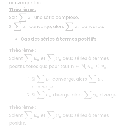
convergentes.
Théorème :
∑
z
n
Soit
une série complexe.
∑
z
n
∑
z
n
¯
Si
converge, alors
converge.
Cas des séries à termes positifs :
Théorème :
∑
u
n
∑
v
n
Soient
et
deux séries à termes
positifs telles que pour tout
,
.
n
∈
N
u
n
≤
v
n
∑
v
n
∑
u
n
Si
converge, alors
converge.
∑
u
n
∑
v
n
Si
diverge, alors
diverge.
Théorème :
∑
u
n
∑
v
n
Soient
et
deux séries à termes
positifs.