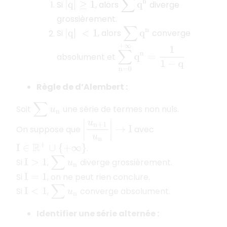
∑
q
n
Si
, alors
diverge
|
q
|
≥
1
grossièrement.
∑
q
n
Si
, alors
converge
|
q
|
<
1
∑
n
=
0
+
∞
q
n
=
1
1
−
q
absolument et
Règle de d’Alembert :
∑
u
n
Soit
une série de termes non nuls.
|
u
n
+
1
u
n
|
→
I
On suppose que
avec
.
I
∈
R
+
∪
{
+
∞
}
∑
u
n
Si
,
diverge grossièrement.
I
>
1
Si
, on ne peut rien conclure.
I
=
1
∑
u
n
Si
,
converge absolument.
I
<
1
Identifier une série alternée :