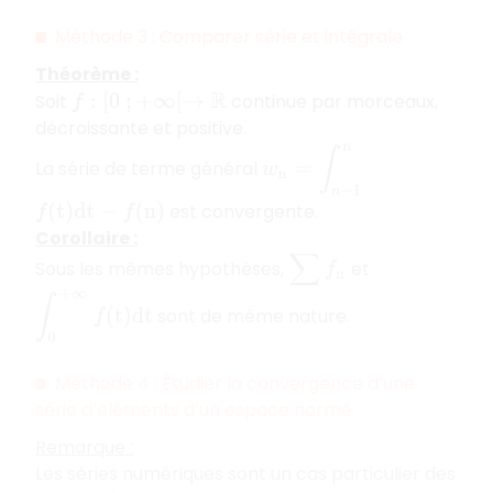
Méthode 3 : Comparer série et intégrale
Théorème :
Soit
continue par morceaux,
f
:
[
0
;
+
∞
[
→
R
décroissante et positive.
w
n
=
∫
n
−
1
n
La série de terme général
est convergente.
f
(
t
)
d
t
−
f
(
n
)
Corollaire :
∑
f
n
Sous les mêmes hypothèses,
et
∫
0
+
∞
f
(
t
)
d
t
sont de même nature.
Méthode 4 : Étudier la convergence d’une
série d’éléments d’un espace normé
Remarque :
Les séries numériques sont un cas particulier des