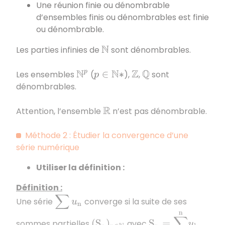
Une réunion finie ou dénombrable
d’ensembles finis ou dénombrables est finie
ou dénombrable.
Les parties infinies de
sont dénombrables.
N
Les ensembles
(
),
,
sont
N
p
p
∈
N
∗
Z
Q
dénombrables.
Attention, l’ensemble
n’est pas dénombrable.
R
Méthode 2 : Étudier la convergence d’une
série numérique
Utiliser la définition :
Définition :
∑
u
n
Une série
converge si la suite de ses
S
n
=
∑
k
=
0
n
u
k
sommes partielles
avec
(
S
n
)
n
∈
N