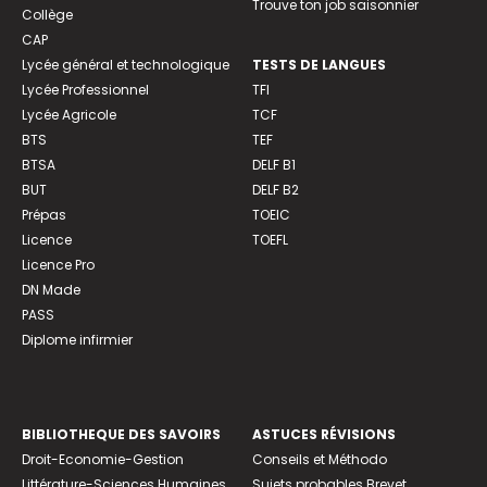
Trouve ton job saisonnier
Collège
CAP
Lycée général et technologique
TESTS DE LANGUES
Lycée Professionnel
TFI
Lycée Agricole
TCF
BTS
TEF
BTSA
DELF B1
BUT
DELF B2
Prépas
TOEIC
Licence
TOEFL
Licence Pro
DN Made
PASS
Diplome infirmier
BIBLIOTHEQUE DES SAVOIRS
ASTUCES RÉVISIONS
Droit-Economie-Gestion
Conseils et Méthodo
Littérature-Sciences Humaines
Sujets probables Brevet