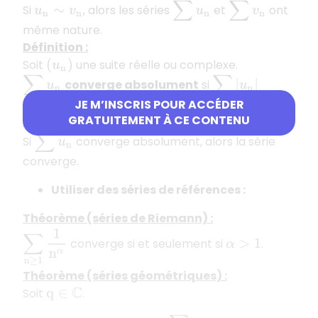
∑
u
n
∑
v
n
Si
, alors les séries
et
ont
u
n
∼
v
n
même nature.
Définition :
Soit
une suite réelle ou complexe.
(
u
n
)
∑
u
n
∑
|
u
n
|
converge absolument
si
converge.
JE M’INSCRIS POUR ACCÉDER
GRATUITEMENT À CE CONTENU
Théorème :
∑
u
n
Si
converge absolument, alors la série
converge.
Utiliser des séries de références :
Théorème (séries de Riemann) :
∑
n
≥
1
1
n
α
converge si et seulement si
.
α
>
1
Théorème (séries géométriques) :
Soit
.
q
∈
C