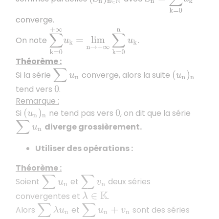
converge.
∑
k
=
0
+
∞
u
k
=
lim
n
→
+
∞
∑
k
=
0
n
u
k
On note
.
Théorème :
∑
u
n
Si la série
converge, alors la suite
(
u
n
)
n
tend vers
.
0
Remarque :
Si
ne tend pas vers
, on dit que la série
(
u
n
)
n
0
∑
u
n
diverge grossièrement.
Utiliser des opérations :
Théorème :
∑
u
n
∑
v
n
Soient
et
deux séries
convergentes et
.
λ
∈
K
∑
λ
u
n
∑
u
n
+
v
n
Alors
et
sont des séries