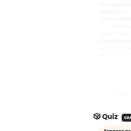
Une
réflexio
Définition :
Une
isométri
), on p
=
−
1
L'ensemble de
Théorème de
Une isométrie
matrice
L’isométrie c
🎲 Quiz
GR