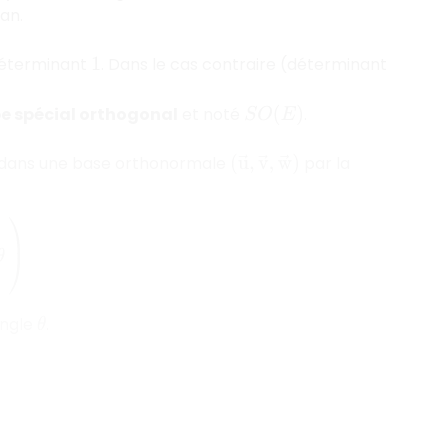
an.
 déterminant
. Dans le cas contraire (déterminant
1
e spécial orthogonal
et noté
.
S
O
(
E
)
ée dans une base orthonormale
par la
(
u
→
,
v
→
,
w
→
)
cos
θ
)
angle
.
θ