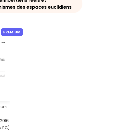
hilbertiens réels et
smes des espaces euclidiens
PREMIUM
urs
2016
s PC)