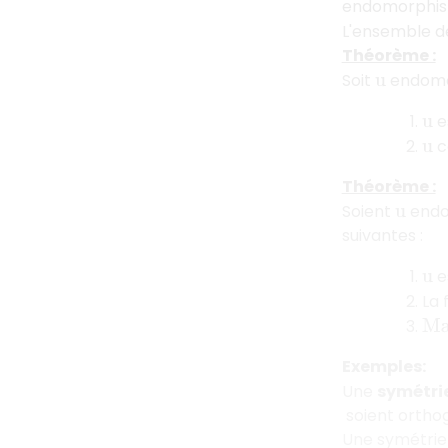
endomorphi
L'ensemble d
Théorème :
Soit
endomo
u
e
u
c
u
Théorème :
Soient
endo
u
suivantes :
e
u
La 
M
a
Exemples:
Une
symétri
soient ortho
Une symétrie 