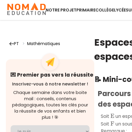
NOTRE PROJET
PRIMAIRE
COLLÈGE
LYCÉE
SU
Espaces
PT
>
Mathématiques
espaces
💌 Premier pas vers la réussite
📝 Mini-c
Inscrivez-vous à notre newsletter !
Parcours
Chaque semaine dans votre boite
mail : conseils, contenus
des espa
pédagogiques, toutes les clés pour
la réussite de vos enfants et bien
Soit
un espa
E
plus ! 🎯
Soit
un sous
F
Remarque :