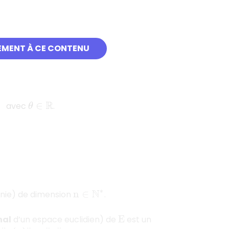
s
θ
)
EMENT À CE CONTENU
ec
.
θ
∈
R
os
θ
)
avec
.
θ
∈
R
inie) de dimension
.
n
∈
N
∗
nal
d’un espace euclidien) de
est un
E