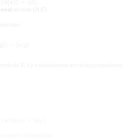
,
.
‖
u
(
x
)
‖
=
‖
x
‖
gonal
et noté
.
O
(
E
)
uivantes :
.
)
)
=
(
x
|
y
)
rmale de
. Il y a équivalence entre les propositions
E
et
k
e
r
(
s
+
I
d
E
)
 symétrie orthogonale.