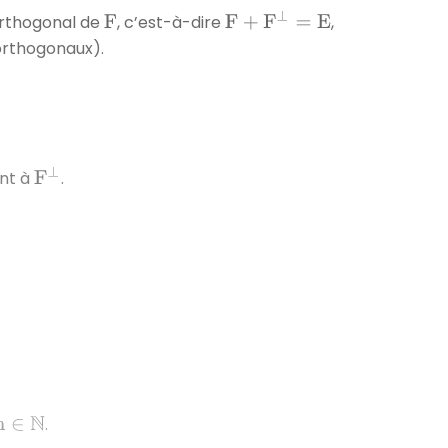
F
+
F
⊥
=
E
orthogon
al de
, c’est-à-dire
,
F
orthogonaux).
F
⊥
nt à
.
.
n
∈
N