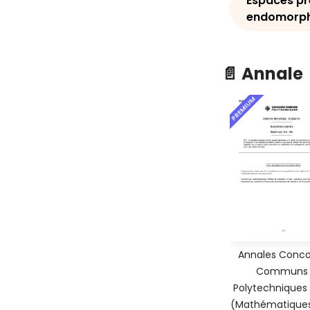
Espaces pré
endomorphi
📄 Annale
PREMIUM
Annales Conco
Communs
Polytechniques 
(Mathématique