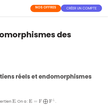
NOS OFFRES
CRÉER UN COMPTE
ndomorphismes des
tiens réels et endomorphismes
E
=
F
⨁
F
⊥
bertien
. On a :
.
E