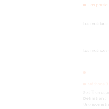
Cas particu
Les matrices 
Les matrices 
Méthode 3 :
Soit
un espa
E
Définition :
Une
isométri