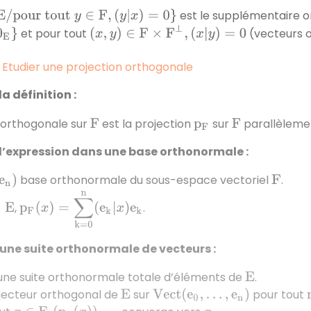
ur tout
y
∈
F
,
(
y
|
x
)
=
0
}
est le supplémentaire 
(
x
,
y
)
∈
F
×
F
⊥
,
(
x
|
y
)
=
0
et pour tout
(vecteurs 
 Etudier une projection orthogonale
la définition :
 orthogonale sur
est la projection
sur
parallèleme
F
p
F
F
r l’expression dans une base orthonormale :
base orthonormale du sous-espace vectoriel
.
F
p
F
(
x
)
=
∑
k
=
0
n
(
e
k
|
x
)
e
k
,
.
E
 une suite orthonormale de vecteurs :
ne suite orthonormale totale d’éléments de
.
E
jecteur orthogonal de
sur
pour tout
E
V
e
c
t
(
e
0
,
…
,
e
n
)