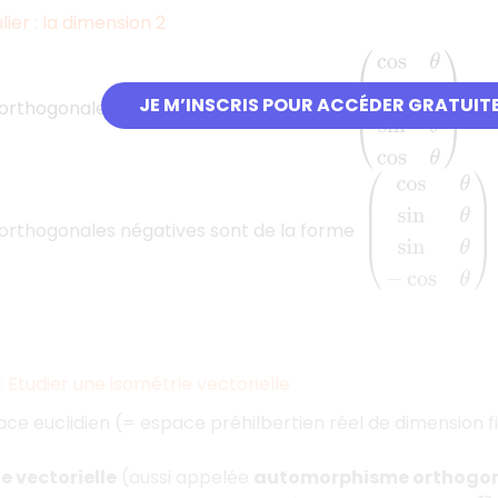
lier : la dimension 2
(
cos
θ
sin
θ
sin
θ
co
JE M’INSCRIS POUR ACCÉDER GRATUIT
orthogonales positives sont de la forme
av
(
cos
θ
sin
θ
sin
θ
−
c
orthogonales négatives sont de la forme
 Etudier une isométrie vectorielle
ce euclidien (= espace préhilbertien réel de dimension f
e vectorielle
(aussi appelée
automorphisme orthogo