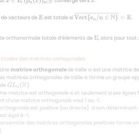
out
,
converge vers
.
x
∈
E
(
p
n
(
x
)
)
n
∈
N
x
V
e
c
t
{
e
n
/
n
∈
N
}
¯
=
E
 de vecteurs de
est totale si
.
E
te orthonormale totale d’éléments de
, alors pour tout
E
 Etudier des matrices orthogonales
 Une
matrice orthogonale
de taille
est une matrice d
n
es matrices orthogonales de taille
forme un groupe ap
n
 de
.
G
L
n
(
R
)
 Une matrice est orthogonale si et seulement si ses lign
t d’une matrice orthogonale vaut 1 ou -1.
rthogonale est positive (ou directe) si son déterminant es
st égal à -1.
L’ensemble des matrices orthogonales positives forme u
.