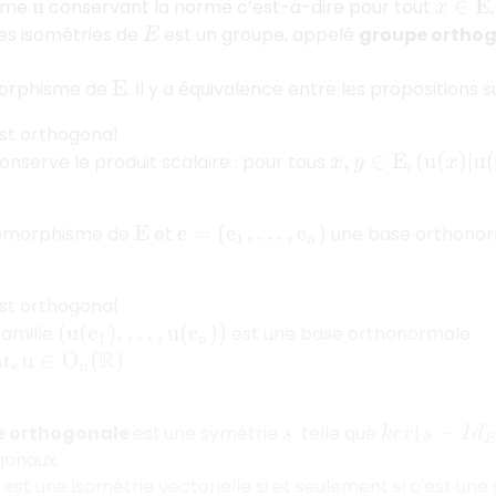
sme
conservant la norme c’est-à-dire pour tout
u
x
∈
E
es isométries de
est un groupe, appelé
groupe ortho
E
rphisme de
. Il y a équivalence entre les propositions s
E
st orthogonal
onserve le produit scalaire : pour tous
,
x
,
y
∈
E
(
u
(
x
)
|
u
(
y
morphisme de
et
une base orthono
E
e
=
(
e
1
,
…
,
e
n
)
st orthogonal
famille
est une base orthonormale
(
u
(
e
1
)
,
…
,
u
(
e
n
)
)
t
e
u
∈
O
n
(
R
)
e orthogonale
est
une symétrie
telle que
s
k
e
r
(
s
−
I
d
E
)
gonaux.
est une isométrie vectorielle si et seulement si c'est une