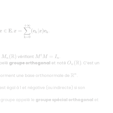
x
=
∑
k
=
0
+
∞
(
e
k
|
x
)
e
k
,
.
x
∈
E
e
vérifiant
.
M
t
M
=
I
n
M
n
(
R
)
pelé
groupe orthogonal
et noté
. C’est un
O
n
(
R
)
es forment une base orthonormale de
.
R
n
t égal à 1 et négative (ou indirecte) si son
n groupe appelé le
groupe spécial orthogonal
et