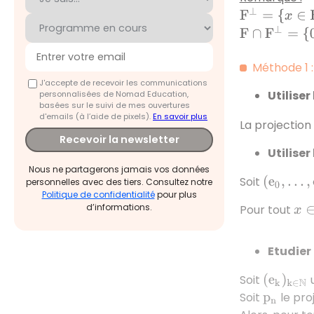
F
⊥
=
{
x
∈
E
/
po
F
∩
F
⊥
=
{
0
E
}
Méthode 1 :
J'accepte de recevoir les communications
Utiliser 
personnalisées de Nomad Education,
basées sur le suivi de mes ouvertures
d'emails (à l’aide de pixels).
En savoir plus
La projection
Recevoir la newsletter
Utilise
Nous ne partagerons jamais vos données
Soit
(
e
0
,
…
,
e
n
)
personnelles avec des tiers. Consultez notre
Politique de confidentialité
pour plus
d’informations.
Pour tout
x
∈
Etudier
Soit
u
(
e
k
)
k
∈
N
Soit
le pro
p
n