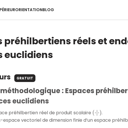
PÉRIEUR
ORIENTATION
BLOG
 préhilbertiens réels et e
 euclidiens
ours
GRATUIT
 méthodologique : Espaces préhilber
ces euclidiens
ce préhilbertien réel de produit scalaire
.
(
⋅
|
⋅
)
-espace vectoriel de dimension finie d’un espace préhil