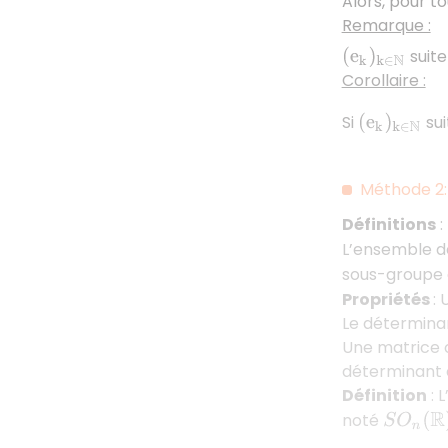
Alors, pour t
Remarque :
suite
(
e
k
)
k
∈
N
Corollaire :
Si
sui
(
e
k
)
k
∈
N
Méthode 2:
Définitions
:
L’ensemble d
sous-groupe
Propriétés
:
Le déterminan
Une matrice o
déterminant e
Définition
: 
noté
S
O
n
(
R
)