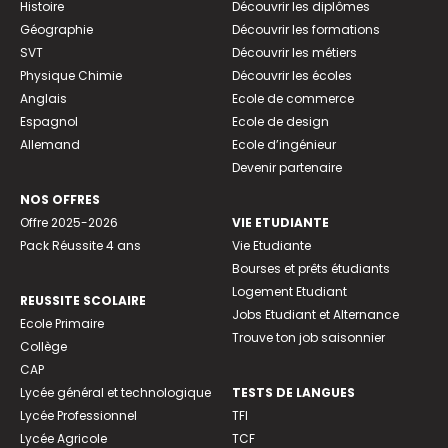
Histoire
Découvrir les diplômes
Géographie
Découvrir les formations
SVT
Découvrir les métiers
Physique Chimie
Découvrir les écoles
Anglais
Ecole de commerce
Espagnol
Ecole de design
Allemand
Ecole d’ingénieur
Devenir partenaire
NOS OFFRES
Offre 2025-2026
VIE ETUDIANTE
Pack Réussite 4 ans
Vie Etudiante
Bourses et prêts étudiants
Logement Etudiant
REUSSITE SCOLAIRE
Jobs Etudiant et Alternance
Ecole Primaire
Trouve ton job saisonnier
Collège
CAP
Lycée général et technologique
TESTS DE LANGUES
Lycée Professionnel
TFI
Lycée Agricole
TCF