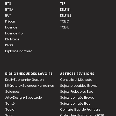
BTS
TEF
BTSA
DELF B1
BUT
DELF B2
Prépas
TOEIC
Licence
TOEFL
Licence Pro
DN Made
PASS
Diplome infirmier
BIBLIOTHEQUE DES SAVOIRS
ASTUCES RÉVISIONS
Droit-Economie-Gestion
Conseils et Méthodo
Littérature-Sciences Humaines
Sujets probables Brevet
Sciences
Sujets Probables Bac
Arts-Design-Spectacle
Sujets corrigés Brevet
Santé
Sujets corrigés Bac
Social
Corrigés Bac de Français
Sport
Calendrier Parcoursup 2026