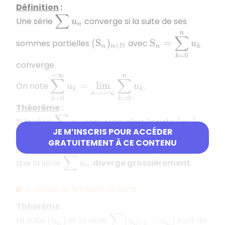
Définition
:
∑
u
n
Une série
converge si la suite de ses
S
n
=
∑
k
=
0
n
u
k
sommes partielles
avec
(
S
n
)
n
∈
N
converge.
∑
k
=
0
+
∞
u
k
=
lim
n
→
+
∞
∑
k
=
0
n
u
k
On note
.
Théorème
:
∑
u
n
Si la série
converge, alors la suite
(
u
n
)
n
JE M’INSCRIS POUR ACCÉDER
tend vers
.
0
GRATUITEMENT À CE CONTENU
Remarque
: Si
ne tend pas vers
, on dit
(
u
n
)
n
0
∑
u
n
que la série
diverge grossièrement
.
2. Utiliser le lien suite et série
Théorème
:
∑
(
u
n
+
1
−
u
n
)
La suite
et la série
sont de
(
u
n
)