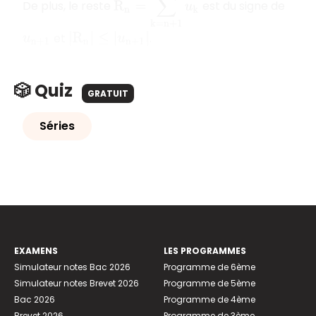
De plus, le reste
est du signe de
et
.
u
n
+
1
|
R
n
|
≤
|
u
n
+
1
|
🎲 Quiz
GRATUIT
Séries
EXAMENS
LES PROGRAMMES
Simulateur notes Bac 2026
Programme de 6ème
Simulateur notes Brevet 2026
Programme de 5ème
Bac 2026
Programme de 4ème
Brevet 2026
Programme de 3ème