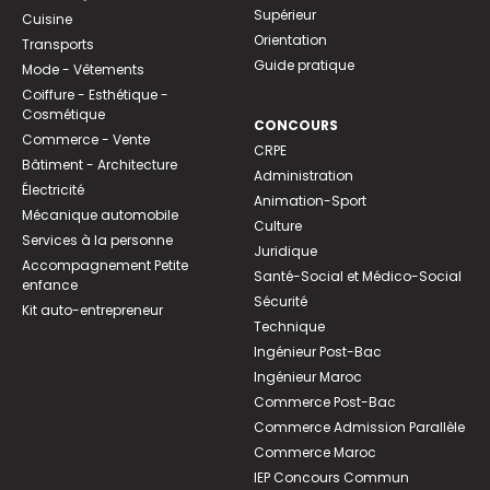
Supérieur
Cuisine
Orientation
Transports
Guide pratique
Mode - Vêtements
Coiffure - Esthétique -
Cosmétique
CONCOURS
Commerce - Vente
CRPE
Bâtiment - Architecture
Administration
Électricité
Animation-Sport
Mécanique automobile
Culture
Services à la personne
Juridique
Accompagnement Petite
Santé-Social et Médico-Social
enfance
Sécurité
Kit auto-entrepreneur
Technique
Ingénieur Post-Bac
Ingénieur Maroc
Commerce Post-Bac
Commerce Admission Parallèle
Commerce Maroc
IEP Concours Commun