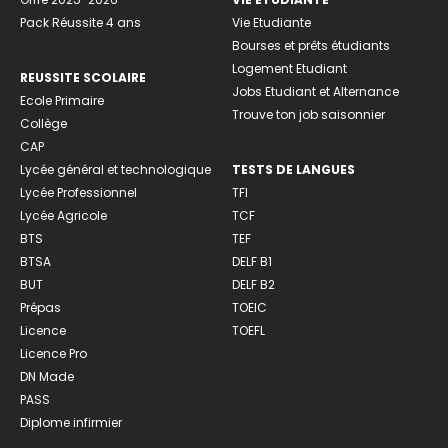
Pack Réussite 4 ans
Vie Etudiante
Bourses et prêts étudiants
Logement Etudiant
REUSSITE SCOLAIRE
Jobs Etudiant et Alternance
Ecole Primaire
Trouve ton job saisonnier
Collège
CAP
Lycée général et technologique
TESTS DE LANGUES
Lycée Professionnel
TFI
Lycée Agricole
TCF
BTS
TEF
BTSA
DELF B1
BUT
DELF B2
Prépas
TOEIC
Licence
TOEFL
Licence Pro
DN Made
PASS
Diplome infirmier