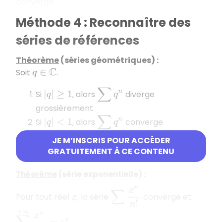
converge.
Méthode 4 : Reconnaître des
séries de références
Théorème
(séries géométriques) :
Soit
.
q
∈
C
∑
q
n
Si
, alors
diverge
|
q
|
≥
1
grossièrement.
∑
q
n
Si
, alors
converge
|
q
|
<
1
∑
n
=
0
+
∞
q
n
=
1
1
−
q
JE M’INSCRIS POUR ACCÉDER
absolument et
GRATUITEMENT À CE CONTENU
Théorème
(série exponentielle) :
∑
x
n
n
!
Pour tout réel
, la série
converge et
x
∑
n
=
0
+
∞
x
n
n
!
=
e
x