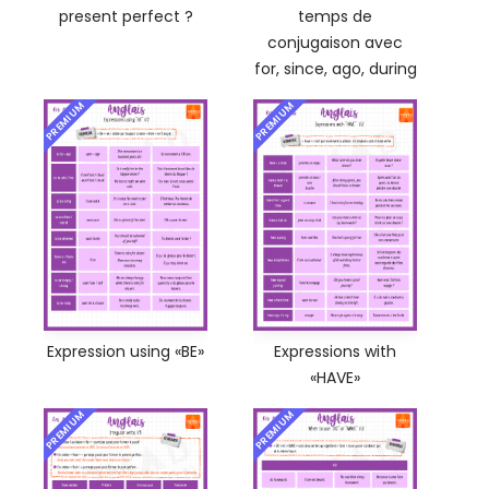
present perfect ?
temps de
conjugaison avec
for, since, ago, during
PREMIUM
PREMIUM
Expression using «BE»
Expressions with
«HAVE»
PREMIUM
PREMIUM