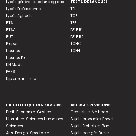
Lycée général et technologique
TESTS DE LANGUES
Lycée Professionnel
TFI
Lycée Agricole
TCF
BTS
TEF
BTSA
DELF B1
BUT
DELF B2
Prépas
TOEIC
Licence
TOEFL
Licence Pro
DN Made
PASS
Diplome infirmier
BIBLIOTHEQUE DES SAVOIRS
ASTUCES RÉVISIONS
Droit-Economie-Gestion
Conseils et Méthodo
Littérature-Sciences Humaines
Sujets probables Brevet
Sciences
Sujets Probables Bac
Arts-Design-Spectacle
Sujets corrigés Brevet