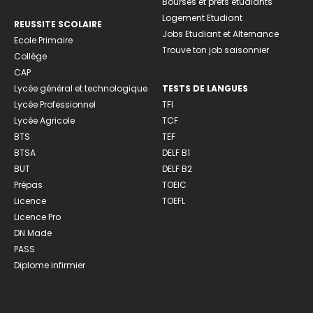
Bourses et prêts étudiants
Logement Etudiant
REUSSITE SCOLAIRE
Jobs Etudiant et Alternance
Ecole Primaire
Trouve ton job saisonnier
Collège
CAP
Lycée général et technologique
TESTS DE LANGUES
Lycée Professionnel
TFI
Lycée Agricole
TCF
BTS
TEF
BTSA
DELF B1
BUT
DELF B2
Prépas
TOEIC
Licence
TOEFL
Licence Pro
DN Made
PASS
Diplome infirmier