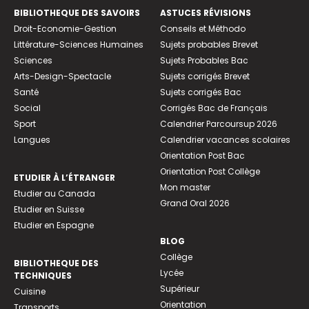
BIBLIOTHEQUE DES SAVOIRS
ASTUCES RÉVISIONS
Droit-Economie-Gestion
Conseils et Méthodo
Littérature-Sciences Humaines
Sujets probables Brevet
Sciences
Sujets Probables Bac
Arts-Design-Spectacle
Sujets corrigés Brevet
Santé
Sujets corrigés Bac
Social
Corrigés Bac de Français
Sport
Calendrier Parcoursup 2026
Langues
Calendrier vacances scolaires
Orientation Post Bac
Orientation Post Collège
ETUDIER À L’ÉTRANGER
Mon master
Etudier au Canada
Grand Oral 2026
Etudier en Suisse
Etudier en Espagne
BLOG
Collège
BIBLIOTHEQUE DES
Lycée
TECHNIQUES
Supérieur
Cuisine
Orientation
Transports