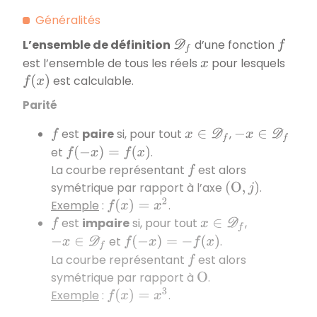
Généralités
L’ensemble de définition
d’une fonction
D
f
f
est l’ensemble de tous les réels
pour lesquels
x
est calculable.
f
(
x
)
Parité
est
paire
si, pour tout
,
f
x
∈
D
f
−
x
∈
D
f
et
.
f
(
−
x
)
=
f
(
x
)
La courbe représentant
est alors
f
symétrique par rapport à l’axe
.
(
O
,
j
)
Exemple
:
.
f
(
x
)
=
x
2
est
impaire
si, pour tout
,
f
x
∈
D
f
et
.
−
x
∈
D
f
f
(
−
x
)
=
−
f
(
x
)
La courbe représentant
est alors
f
symétrique par rapport à
.
O
Exemple
:
.
f
(
x
)
=
x
3