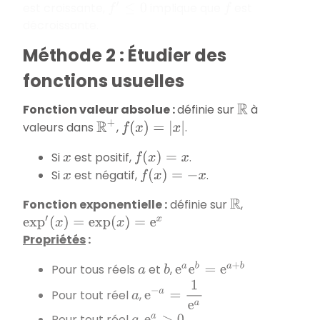
est croissante,
implique que
est
f
′
≤
0
f
décroissante.
Méthode 2 : Étudier des
fonctions usuelles
Fonction valeur absolue
:
définie sur
à
R
valeurs dans
,
.
R
+
f
(
x
)
=
|
x
|
Si
est positif,
.
x
f
(
x
)
=
x
Si
est négatif,
.
x
f
(
x
)
=
−
x
Fonction exponentielle
:
définie sur
,
R
exp
′
(
x
)
=
exp
(
x
)
=
e
x
Propriétés
:
e
a
e
b
=
e
a
+
b
Pour tous réels
et
,
a
b
e
−
a
=
1
e
a
Pour tout réel
,
a
Pour tout réel
,