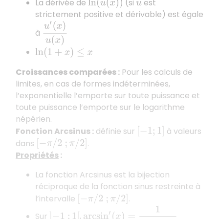
La dérivée de
(si
est
ln
(
u
(
x
)
)
u
strictement positive et dérivable) est égale
u
′
(
x
)
u
(
x
)
à
ln
(
1
+
x
)
≤
x
Croissances comparées
:
Pour les calculs de
limites, en cas de formes indéterminées,
l’exponentielle l’emporte sur toute puissance et
toute puissance l’emporte sur le logarithme
népérien.
Fonction Arcsinus
:
définie sur
à valeurs
[
−
1
;
1
]
dans
.
[
−
π
/
2
;
π
/
2
]
Propriétés
:
La fonction Arcsinus est la bijection
réciproque de la fonction sinus restreinte à
l’intervalle
.
[
−
π
/
2
;
π
/
2
]
arcsin
′
(
x
)
=
1
1
−
x
2
Sur
,
]
−
1
;
1
[