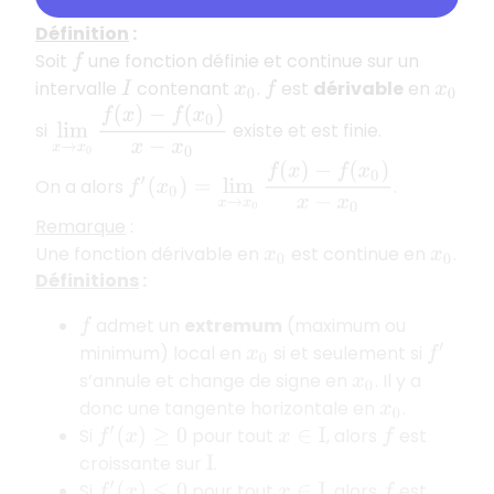
Définition
:
Soit
une fonction définie et continue sur un
f
intervalle
contenant
.
est
dérivable
en
I
x
0
f
x
0
lim
x
→
x
0
f
(
x
)
−
f
(
x
0
)
x
−
x
0
si
existe et est finie.
f
′
(
x
0
)
=
lim
x
→
x
0
f
(
x
)
−
f
(
x
0
)
x
−
x
0
On a alors
.
Remarque
:
Une fonction dérivable en
est continue en
.
x
0
x
0
Définitions
:
admet un
extremum
(maximum ou
f
minimum) local en
si et seulement si
x
0
f
′
s’annule et change de signe en
. Il y a
x
0
donc une tangente horizontale en
.
x
0
Si
pour tout
, alors
est
f
′
(
x
)
≥
0
x
∈
I
f
croissante sur
.
I
Si
pour tout
, alors
est
f
′
(
x
)
≤
0
x
∈
I
f