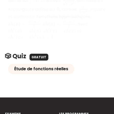
−
1
1
−
x
2
définie sur
, dérivée
, décroissante.
[
−
1
;
1
]
1
1
+
x
2
Arctangente définie sur
, dérivée
, impaire
R
et croissante.
Fonctions hyperboliques
:
c
h
(
x
)
=
e
x
+
e
−
x
2
s
h
(
x
)
=
e
x
−
e
−
x
2
,
, avec
,
et
c
h
′
(
x
)
=
s
h
(
x
)
s
h
′
(
x
)
=
c
h
(
x
)
.
c
h
2
(
x
)
−
s
h
2
(
x
)
=
1
🎲 Quiz
GRATUIT
Étude de fonctions réelles
EXAMENS
LES PROGRAMMES