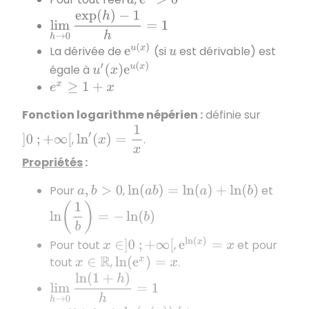
a
e
a
>
0
lim
h
→
0
exp
(
h
)
−
1
h
=
1
e
u
(
x
)
La dérivée de
(si
est dérivable) est
u
u
′
(
x
)
e
u
(
x
)
égale à
e
x
≥
1
+
x
Fonction logarithme népérien
:
définie sur
ln
′
(
x
)
=
1
x
,
.
]
0
;
+
∞
[
Propriétés
:
Pour
,
et
a
,
b
>
0
ln
(
a
b
)
=
ln
(
a
)
+
ln
(
b
)
ln
(
1
b
)
=
−
ln
(
b
)
e
ln
(
x
)
=
x
Pour tout
,
et pour
x
∈
]
0
;
+
∞
[
tout
,
.
x
∈
R
ln
(
e
x
)
=
x
lim
h
→
0
ln
(
1
+
h
)
h
=
1