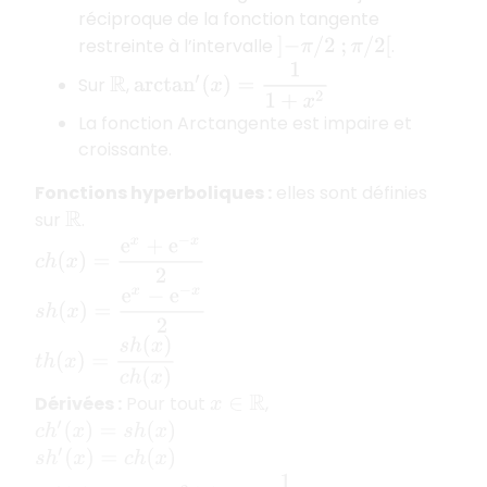
réciproque de la fonction tangente
restreinte à l’intervalle
.
]
−
π
/
2
;
π
/
2
[
arctan
′
(
x
)
=
1
1
+
x
2
Sur
,
R
La fonction Arctangente est impaire et
croissante.
Fonctions hyperboliques
:
elles sont définies
sur
.
R
c
h
(
x
)
=
e
x
+
e
−
x
2
s
h
(
x
)
=
e
x
−
e
−
x
2
t
h
(
x
)
=
s
h
(
x
)
c
h
(
x
)
Dérivées
:
Pour tout
,
x
∈
R
c
h
′
(
x
)
=
s
h
(
x
)
s
h
′
(
x
)
=
c
h
(
x
)
t
h
′
(
x
)
=
1
−
t
h
2
(
x
)
=
1
c
h
2
(
x
)