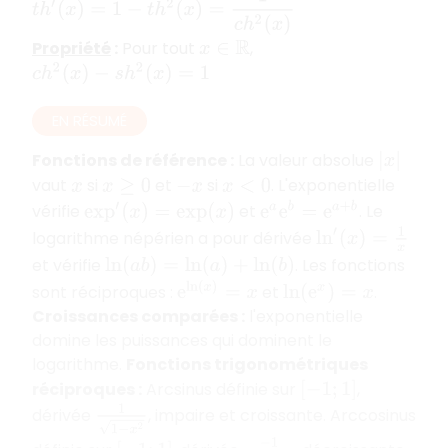
Propriété
:
Pour tout
,
x
∈
R
c
h
2
(
x
)
−
s
h
2
(
x
)
=
1
EN RÉSUMÉ
Fonctions de référence
:
La valeur absolue
|
x
|
vaut
si
et
si
. L'exponentielle
x
x
≥
0
−
x
x
<
0
e
a
e
b
=
e
a
+
b
vérifie
et
. Le
exp
′
(
x
)
=
exp
(
x
)
ln
′
(
x
)
=
1
x
logarithme népérien a pour dérivée
et vérifie
. Les fonctions
ln
(
a
b
)
=
ln
(
a
)
+
ln
(
b
)
e
ln
(
x
)
=
x
sont réciproques :
et
.
ln
(
e
x
)
=
x
Croissances comparées
:
l'exponentielle
domine les puissances qui dominent le
logarithme.
Fonctions trigonométriques
réciproques
:
Arcsinus définie sur
,
[
−
1
;
1
]
1
1
−
x
2
dérivée
, impaire et croissante. Arccosinus