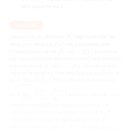
décroissante sur
.
I
EN RÉSUMÉ
L'ensemble de définition
regroupe tous les
D
f
réels pour lesquels
est calculable. Une
f
(
x
)
fonction paire vérifie
(symétrie
f
(
−
x
)
=
f
(
x
)
par rapport à l'axe des ordonnées), une fonction
impaire vérifie
(symétrie par
f
(
−
x
)
=
−
f
(
x
)
rapport à l'origine). Une fonction est continue en
si
. Elle est dérivable en
x
0
lim
x
→
x
0
f
(
x
)
=
f
(
x
0
)
lim
x
→
x
0
f
(
x
)
−
f
(
x
0
)
x
−
x
0
si
existe et est finie. Une
x
0
fonction dérivable est toujours continue. Un
extremum local correspond à un point où
f
′
s'annule et change de signe. Le signe de
f
′
détermine les variations
:
implique que
f
′
≥
0
f