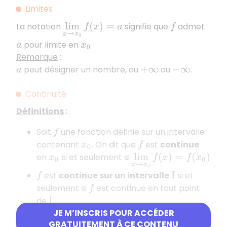
Limites
La notation
signifie que
admet
lim
x
→
x
0
f
(
x
)
=
a
f
pour limite en
.
a
x
0
Remarque
:
peut désigner un nombre, ou
ou
.
a
+
∞
−
∞
Continuité
Définitions
:
Soit
une fonction définie sur un intervalle
f
contenant
. On dit que
est
continue
x
0
f
en
si et seulement si
x
0
lim
x
→
x
0
f
(
x
)
=
f
(
x
0
)
est
continue sur un intervalle
si et
f
I
seulement si
est continue en tout point
f
de
.
I
JE M’INSCRIS POUR ACCÉDER
GRATUITEMENT À CE CONTENU
Dérivation