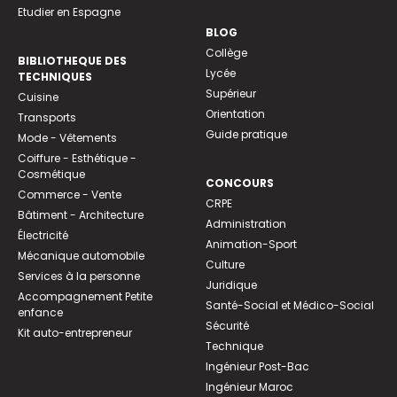
Etudier en Espagne
BLOG
Collège
BIBLIOTHEQUE DES
Lycée
TECHNIQUES
Supérieur
Cuisine
Orientation
Transports
Guide pratique
Mode - Vêtements
Coiffure - Esthétique -
Cosmétique
CONCOURS
Commerce - Vente
CRPE
Bâtiment - Architecture
Administration
Électricité
Animation-Sport
Mécanique automobile
Culture
Services à la personne
Juridique
Accompagnement Petite
Santé-Social et Médico-Social
enfance
Sécurité
Kit auto-entrepreneur
Technique
Ingénieur Post-Bac
Ingénieur Maroc