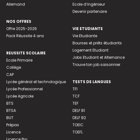
Allemand
Ecole d’ingénieur
Devenir partenaire
NOS OFFRES
Offre 2025-2026
VIE ETUDIANTE
Pack Réussite 4 ans
Vie Etudiante
Bourses et prêts étudiants
Logement Etudiant
REUSSITE SCOLAIRE
Jobs Etudiant et Alternance
Ecole Primaire
Trouve ton job saisonnier
Collège
CAP
Lycée général et technologique
TESTS DE LANGUES
Lycée Professionnel
TFI
Lycée Agricole
TCF
BTS
TEF
BTSA
DELF B1
BUT
DELF B2
Prépas
TOEIC
Licence
TOEFL
Licence Pro