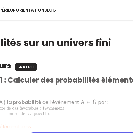
PÉRIEUR
ORIENTATION
BLOG
ités sur un univers fini
ours
GRATUIT
 : Calculer des probabilités élément
la probabilité
de l’événement
par :
A
)
A
∈
Ω
à
é
é
 de cas favorables à l’événement
nombre de cas possib
élémentaires :