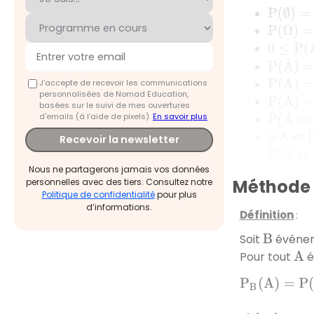
P
(
∅
)
=
0
P
(
Ω
)
=
1
0
≤
P
(
A
)
≤
P
(
A
¯
)
=
1
J'accepte de recevoir les communications
P
(
A
)
=
1
personnalisées de Nomad Education,
P
(
A
)
=
0
basées sur le suivi de mes ouvertures
d'emails (à l’aide de pixels).
En savoir plus
P
(
A
ou
B
Si
et
A
B
Recevoir la newsletter
P
(
A
et
B
Nous ne partagerons jamais vos données
Méthode 2
personnelles avec des tiers. Consultez notre
Politique de confidentialité
pour plus
d’informations.
Définition
:
Soit
événe
B
Pour tout
é
A
P
B
(
A
)
=
P
(
A
|
B