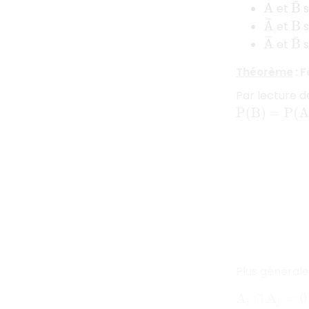
et
s
B
¯
A
A
¯
et
s
B
A
¯
et
s
B
¯
Théorème
: 
Par lecture de
=
P
(
A
)
×
P
(
B
)
Plus générale
A
i
∩
A
j
=
∅