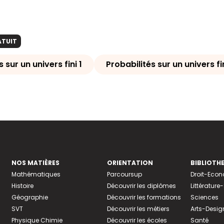
ATUIT
 sur un univers fini 1
Probabilités sur un univers fi
NOS MATIÈRES
ORIENTATION
BIBLIOTH
Mathématiques
Parcoursup
Droit-Eco
Histoire
Découvrir les diplômes
Littératur
Géographie
Découvrir les formations
Sciences
SVT
Découvrir les métiers
Arts-Desig
Physique Chimie
Découvrir les écoles
Santé