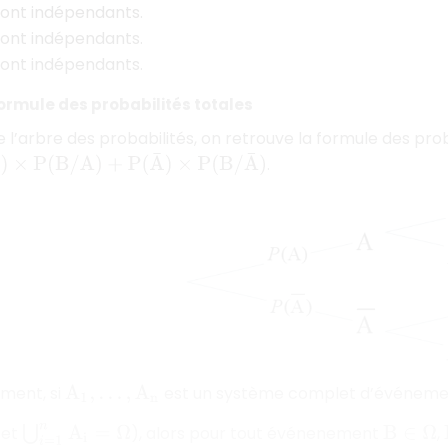
ont indépendants.
ont indépendants.
ont indépendants.
Formule des probabilités totales
 l’arbre des probabilités, on retrouve la formule des proba
P
(
B
/
A
)
+
P
(
A
¯
)
×
P
(
B
/
A
¯
)
.
ment, si
est un système complet d’événeme
A
1
,
…
,
A
n
et
), alors pour tout événenement
,
⋃
i
=
1
n
A
i
=
Ω
B
∈
Ω