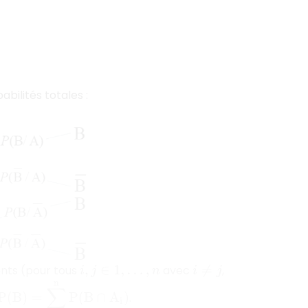
bilités totales :
nts (pour tous
avec
,
i
,
j
∈
1
,
…
,
n
i
≠
j
P
(
B
)
=
∑
i
=
1
n
P
(
B
∩
A
i
)
.