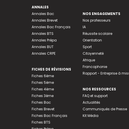
ANNALES
Annales Bac
NOS ENGAGEMENTS
Annales Brevet
Nos professeurs
Annales Bac Français
IA
Annales BTS
Réussite scolaire
Annales Prépa
Orientation
Annales BUT
Sport
Annales CRPE
Citoyenneté
Afrique
Francophonie
FICHES DE RÉVISIONS
Rapport - Entreprise à mis
Fiches 6ème
Fiches 5ème
Fiches 4ème
NOS RESSOURCES
Fiches 3ème
FAQ et support
Fiches Bac
Actualités
Fiches Brevet
Communiqués de Presse
Fiches Bac Français
Kit Média
Fiches BTS
Fiches Prépa