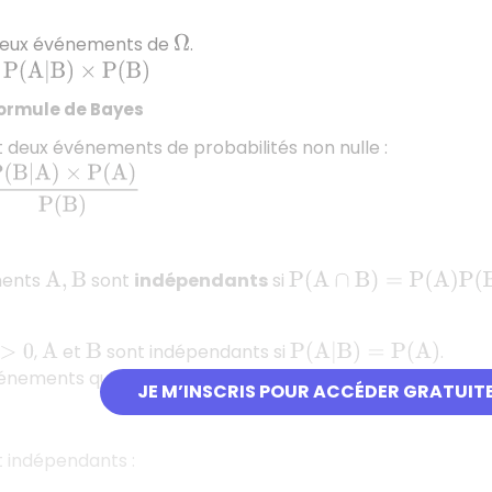
eux événements de
.
Ω
B
)
×
P
(
B
)
Formule de Bayes
 deux événements de probabilités non nulle :
)
×
P
(
A
)
P
(
B
)
ments
sont
indépendants
si
A
,
B
P
(
A
∩
B
)
=
P
(
A
)
P
(
B
)
,
et
sont indépendants si
.
0
A
B
P
(
A
|
B
)
=
P
(
A
)
nements qui ne sont pas indépendants, sont dits liés.
JE M’INSCRIS POUR ACCÉDER GRATUIT
 indépendants :