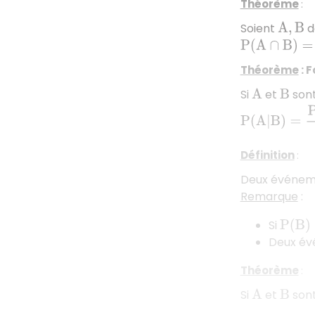
Théorème
:
Soient
d
A
,
B
P
(
A
∩
B
)
=
P
(
A
|
Théorème
: 
Si
et
sont
A
B
P
(
A
|
B
)
=
P
(
B
|
A
Définition
:
Deux événe
Remarque
:
Si
P
(
B
)
>
Deux évé
Théorème
:
Si
et
sont
A
B