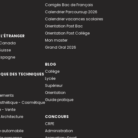
Corrigés Bac de Français
Calendrier Parcoursup 2026
Calendrier vacances scolaires
Orientation Post Bac
Orientation Post Collège
 L’ÉTRANGER
Mon master
u Canada
Grand Oral 2026
Suisse
 Espagne
BLOG
Collège
EQUE DES TECHNIQUES
Lycée
Supérieur
Orientation
tements
Guide pratique
 Esthétique - Cosmétique
- Vente
 Architecture
CONCOURS
CRPE
 automobile
Administration
 la personne
Animation-Sport