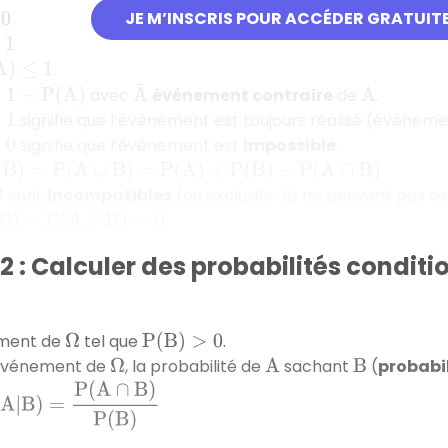
JE M’INSCRIS POUR ACCÉDER GRATUIT
1
−
P
(
A
)
A
¯
avec
événement contraire
de
.
A
signifie que l’évènement est toujours réalisé (évèneme
signifie que l’évènement est
impossible
.
)
=
P
(
A
∪
B
)
=
P
(
A
)
+
P
(
B
)
−
P
(
A
∩
B
)
sont
incompatibles
(ou exclusifs : ils ne peuvent pas 
.
)
=
P
(
A
∩
B
)
=
0
 : Calculer des probabilités conditi
ment de
tel que
.
Ω
P
(
B
)
>
0
vénement de
, la probabilité de
sachant
(
probabil
Ω
A
B
)
=
P
(
A
∩
B
)
P
(
B
)