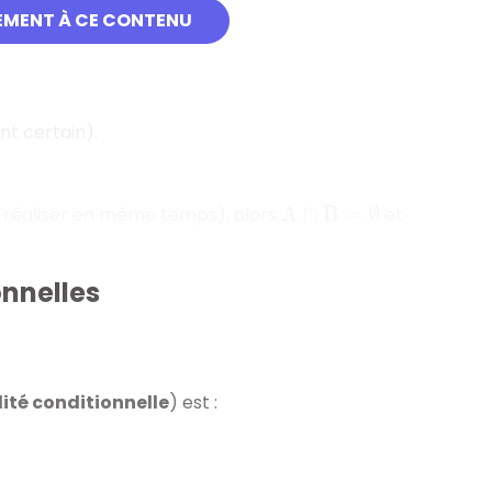
EMENT À CE CONTENU
nt certain).
se réaliser en même temps), alors
et
A
∩
B
=
∅
onnelles
ité conditionnelle
) est :