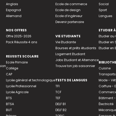
Anglais
Ecole de commerce
Social
Espagnol
Ecole de design
Sport
Allemand
Ecole d’ingénieur
Langues
Devenir partenaire
NOS OFFRES
ETUDIER À
Offre 2025-2026
VIE ETUDIANTE
Etudier a
Pack Réussite 4 ans
Vie Etudiante
Etudier en 
Bourses et prêts étudiants
Etudier en
Logement Etudiant
REUSSITE SCOLAIRE
Jobs Etudiant et Alternance
Ecole Primaire
BIBLIOTH
sion
Trouve ton job saisonnier
Collège
Cuisine
CAP
Transports
Lycée général et technologique
TESTS DE LANGUES
Mode - Vê
Lycée Professionnel
TFI
Coiffure -
Lycée Agricole
TCF
Commerce 
BTS
TEF
Bâtiment -
BTSA
DELF B1
Électricité
BUT
DELF B2
Mécanique
Prépas
TOEIC
Services à