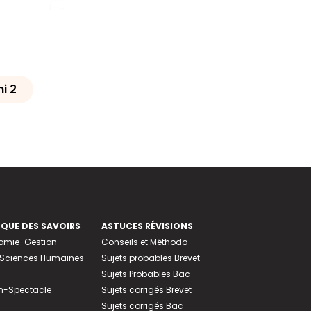
ni 2
EQUE DES SAVOIRS
ASTUCES RÉVISIONS
nomie-Gestion
Conseils et Méthodo
e-Sciences Humaines
Sujets probables Brevet
Sujets Probables Bac
n-Spectacle
Sujets corrigés Brevet
Sujets corrigés Bac