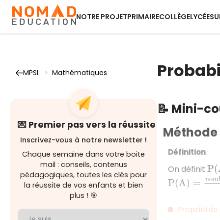
NOTRE PROJET
PRIMAIRE
COLLÈGE
LYCÉE
SU
Probabil
MPSI
>
Mathématiques
📝 Mini-c
💌 Premier pas vers la réussite
Méthode 1
Inscrivez-vous à notre newsletter !
Définition
:
Chaque semaine dans votre boite
mail : conseils, contenus
On définit
P
(
pédagogiques, toutes les clés pour
P
(
A
)
=
nombre
la réussite de vos enfants et bien
plus ! 🎯
Propriétés 