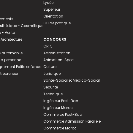
Lycée
Supérieur
Orientation
tements
Guide pratique
 Esthétique - Cosmétique
- Vente
 Architecture
CONCOURS
CRPE
 automobile
Administration
 la personne
Animation-Sport
ement Petite enfance
Culture
ntrepreneur
Juridique
Santé-Social et Médico-Social
Sécurité
Technique
Ingénieur Post-Bac
Ingénieur Maroc
Commerce Post-Bac
Commerce Admission Parallèle
Commerce Maroc