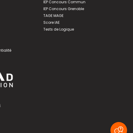
IEP Concours Commun
IEP Concours Grenoble
TAGE MAGE
Score IAE
Tests de Logique
tialité
s