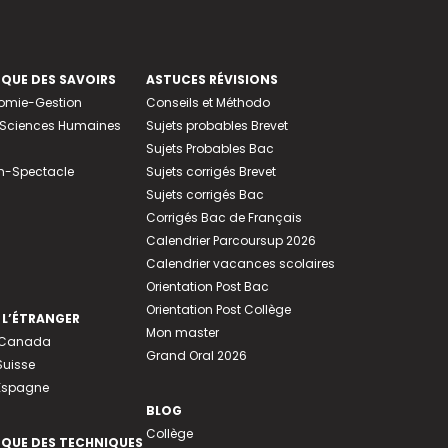
EQUE DES SAVOIRS
ASTUCES RÉVISIONS
nomie-Gestion
Conseils et Méthodo
e-Sciences Humaines
Sujets probables Brevet
Sujets Probables Bac
n-Spectacle
Sujets corrigés Brevet
Sujets corrigés Bac
Corrigés Bac de Français
Calendrier Parcoursup 2026
Calendrier vacances scolaires
Orientation Post Bac
Orientation Post Collège
 L’ÉTRANGER
Mon master
u Canada
Grand Oral 2026
Suisse
 Espagne
BLOG
Collège
EQUE DES TECHNIQUES