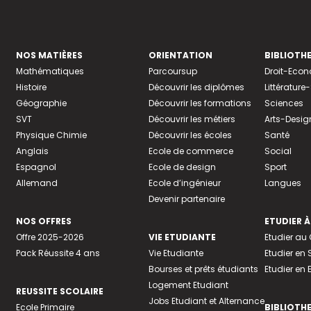
NOS MATIÈRES
ORIENTATION
BIBLIOTH
Mathématiques
Parcoursup
Droit-Eco
Histoire
Découvrir les diplômes
Littératur
Géographie
Découvrir les formations
Sciences
SVT
Découvrir les métiers
Arts-Desig
Physique Chimie
Découvrir les écoles
Santé
Anglais
Ecole de commerce
Social
Espagnol
Ecole de design
Sport
Allemand
Ecole d’ingénieur
Langues
Devenir partenaire
NOS OFFRES
ETUDIER À
Offre 2025-2026
VIE ETUDIANTE
Etudier a
Pack Réussite 4 ans
Vie Etudiante
Etudier en 
Bourses et prêts étudiants
Etudier en
Logement Etudiant
REUSSITE SCOLAIRE
Jobs Etudiant et Alternance
Ecole Primaire
BIBLIOTH