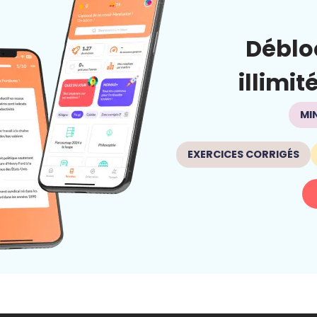
Déblo
illimit
MI
EXERCICES CORRIGÉS