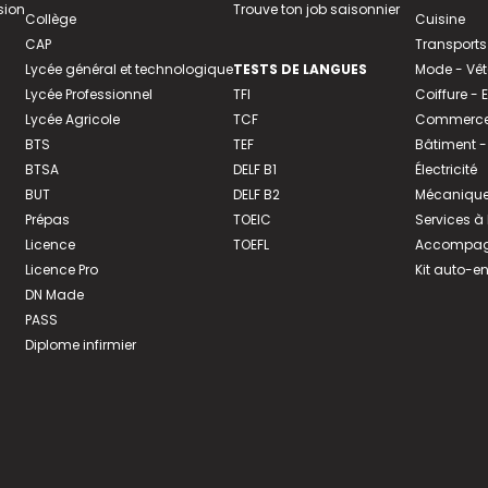
sion
Trouve ton job saisonnier
Collège
Cuisine
CAP
Transports
Lycée général et technologique
TESTS DE LANGUES
Mode - Vê
Lycée Professionnel
TFI
Coiffure -
Lycée Agricole
TCF
Commerce 
BTS
TEF
Bâtiment -
BTSA
DELF B1
Électricité
BUT
DELF B2
Mécanique
Prépas
TOEIC
Services à
Licence
TOEFL
Accompagn
Licence Pro
Kit auto-e
DN Made
PASS
Diplome infirmier