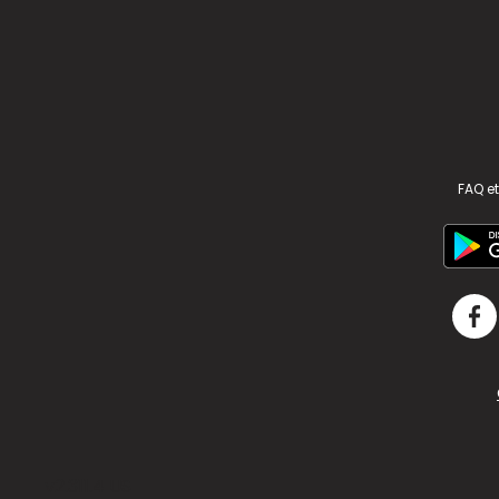
FAQ et
v2.311.4 US