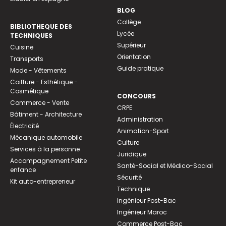
BLOG
Collège
BIBLIOTHEQUE DES
Lycée
TECHNIQUES
Supérieur
Cuisine
Orientation
Transports
Guide pratique
Mode - Vêtements
Coiffure - Esthétique -
Cosmétique
CONCOURS
Commerce - Vente
CRPE
Bâtiment - Architecture
Administration
Électricité
Animation-Sport
Mécanique automobile
Culture
Services à la personne
Juridique
Accompagnement Petite
Santé-Social et Médico-Social
enfance
Sécurité
Kit auto-entrepreneur
Technique
Ingénieur Post-Bac
Ingénieur Maroc
Commerce Post-Bac