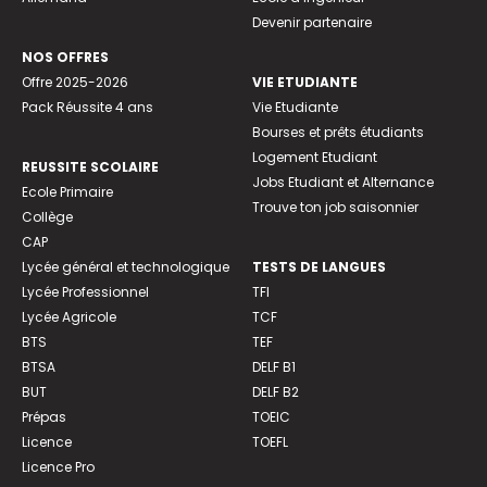
Devenir partenaire
NOS OFFRES
Offre 2025-2026
VIE ETUDIANTE
Pack Réussite 4 ans
Vie Etudiante
Bourses et prêts étudiants
Logement Etudiant
REUSSITE SCOLAIRE
Jobs Etudiant et Alternance
Ecole Primaire
Trouve ton job saisonnier
Collège
CAP
Lycée général et technologique
TESTS DE LANGUES
Lycée Professionnel
TFI
Lycée Agricole
TCF
BTS
TEF
BTSA
DELF B1
BUT
DELF B2
Prépas
TOEIC
Licence
TOEFL
Licence Pro