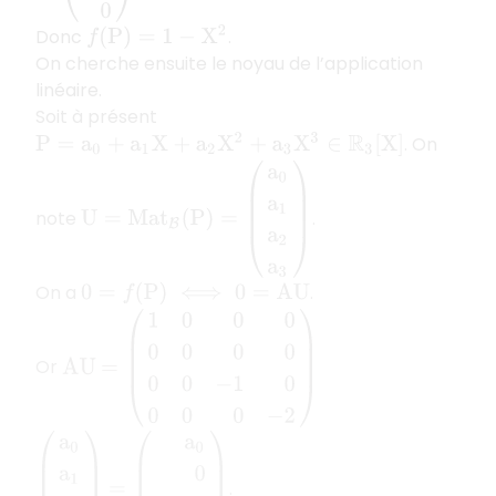
Donc
.
f
(
P
)
=
1
−
X
2
On cherche ensuite le noyau de l’application
linéaire.
Soit à présent
. On
P
=
a
0
+
a
1
X
+
a
2
X
2
+
a
3
X
3
∈
R
3
[
X
]
U
=
M
a
t
B
(
P
)
=
(
a
0
a
1
a
2
a
3
)
note
.
On a
.
0
=
f
(
P
)
⟺
0
=
A
U
=
(
1
0
0
0
0
0
0
0
0
0
−
1
0
0
0
0
−
2
)
Or
A
U
(
a
0
a
1
a
2
a
=
3
(
)
a
0
0
−
a
2
−
2
a
3
)
.