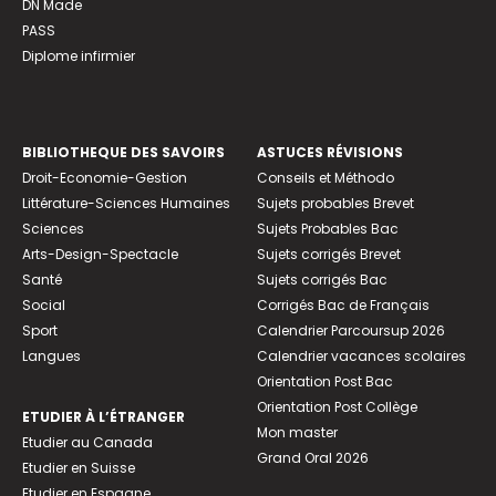
DN Made
PASS
Diplome infirmier
BIBLIOTHEQUE DES SAVOIRS
ASTUCES RÉVISIONS
Droit-Economie-Gestion
Conseils et Méthodo
Littérature-Sciences Humaines
Sujets probables Brevet
Sciences
Sujets Probables Bac
Arts-Design-Spectacle
Sujets corrigés Brevet
Santé
Sujets corrigés Bac
Social
Corrigés Bac de Français
Sport
Calendrier Parcoursup 2026
Langues
Calendrier vacances scolaires
Orientation Post Bac
Orientation Post Collège
ETUDIER À L’ÉTRANGER
Mon master
Etudier au Canada
Grand Oral 2026
Etudier en Suisse
Etudier en Espagne