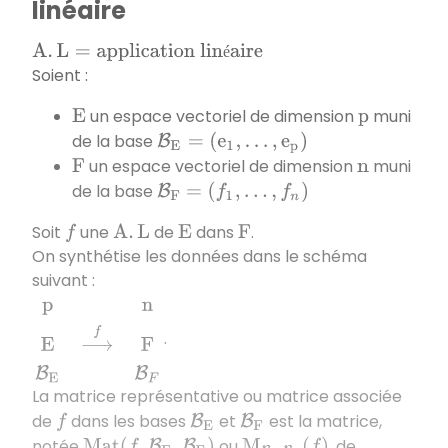
linéaire
A
.
L
=
application linéaire
é
Soient :
un espace vectoriel de dimension
muni
E
p
de la base
B
E
=
(
e
1
,
…
,
e
p
)
un espace vectoriel de dimension
muni
F
n
de la base
B
F
=
(
f
1
,
…
,
f
n
)
Soit
une
de
dans
.
f
A
.
L
E
F
On synthétise les données dans le schéma
suivant :
p
n
E
⟶
f
F
B
E
B
F
.
La matrice représentative ou matrice associée
de
dans les bases
et
est la matrice,
f
B
E
B
F
notée
ou
, de
M
a
t
(
f
,
B
E
,
B
F
)
M
B
E
,
B
F
(
f
)