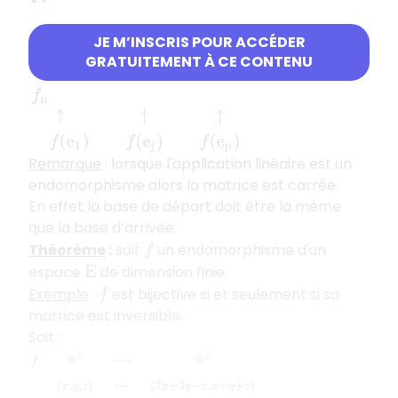
JE M’INSCRIS POUR ACCÉDER
GRATUITEMENT À CE CONTENU
↑
↑
↑
f
(
e
1
)
f
(
e
j
)
f
(
e
p
)
Remarque
: lorsque l'application linéaire est un
endomorphisme alors la matrice est carrée.
En effet la base de départ doit être la même
que la base d’arrivée.
Théorème
:
soit
un endomorphisme d'un
f
espace
de dimension finie.
E
Exemple
:
est bijective si et seulement si sa
f
matrice est inversible.
Soit :
f
R
3
⟶
R
2
(
x
,
y
,
z
)
↦
(
2
x
+
3
y
−
z
,
x
+
y
+
z
)