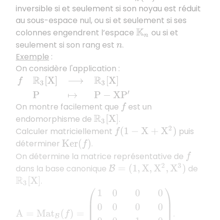
inversible si et seulement si son noyau est réduit
au sous-espace nul, ou si et seulement si ses
colonnes engendrent l’espace
ou si et
K
n
seulement si son rang est
.
n
Exemple
:
On considère l'application :
f
R
3
[
X
]
⟶
R
3
[
X
]
P
↦
P
−
X
P
′
On montre facilement que
est un
f
endomorphisme de
.
R
3
[
X
]
Calculer matriciellement
puis
f
(
1
−
X
+
X
2
)
déterminer
.
K
e
r
(
f
)
On détermine la matrice représentative de
f
dans la base canonique
de
B
=
(
1
,
X
,
X
2
,
X
3
)
.
R
3
[
X
]
A
=
M
a
t
B
(
f
)
=
(
1
0
0
0
0
0
0
0
0
0
−
1
0
0
0
0
−
2
)
.