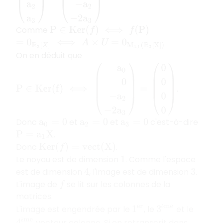
Comme
P
∈
K
e
r
(
f
)
⟺
f
(
P
)
=
0
R
3
[
X
]
⟺
A
×
U
=
0
M
4
,
1
(
R
3
[
X
]
)
On en déduit que
P
∈
K
e
r
(
f
)
⟺
(
a
0
0
−
a
2
−
2
a
3
)
=
(
0
0
0
0
)
.
Donc
et
et
c'est-à-dire
a
0
=
0
a
2
=
0
a
3
=
0
.
P
=
a
1
X
Donc
.
K
e
r
(
f
)
=
v
e
c
t
(
X
)
Le noyau est de dimension
. Comme l'espace
1
est de dimension
, l'image est de dimension
.
4
3
L'image de
se lit sur les colonnes de la
f
matrices.
è
3
è
m
e
L'image est engendrée par le
, le
et le
1
e
r
è
4
è
m
e
vecteur colonne. Si on retranscrit dans