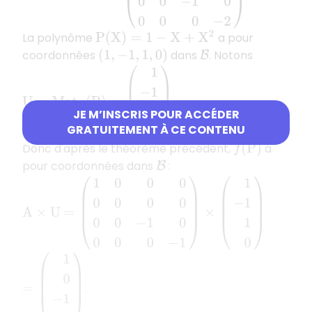
La polynôme
a pour
P
(
X
)
=
1
−
X
+
X
2
coordonnées
dans
. Notons
(
1
,
−
1
,
1
,
0
)
B
U
=
M
a
t
B
(
P
)
=
(
1
−
1
1
0
)
.
JE M’INSCRIS POUR ACCÉDER
GRATUITEMENT À CE CONTENU
Donc d'après le théorème précédent,
a
f
(
P
)
pour coordonnées dans
:
B
=
(
1
0
0
0
0
0
0
0
0
0
−
1
0
0
0
0
−
1
)
×
(
1
−
1
1
0
)
A
×
U
=
(
1
0
−
1
0
)
.