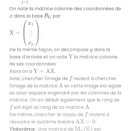
On note la matrice colonne des coordonnées de
dans la base
par
x
B
E
X
=
(
x
1
⋮
x
p
)
.
De la même façon, on décompose
dans la
y
base d'arrivée et on note
la matrice colonne
Y
de ses coordonnées.
Alors on a
.
Y
=
A
X
Ainsi, chercher l'image de
revient à chercher
f
l'image de la matrice
et cette image est égale
A
au sous-espace engendré par les colonnes de la
matrice. On en déduit également que le rang de
est égal au rang de sa matrice
.
f
A
De même, chercher le noyau de
revient à
f
résoudre le système linéaire
.
A
X
=
0
Théorème
: Une matrice de
est
M
n
(
K
)