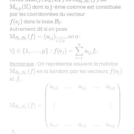
dont la
-éme colonne est constituée
M
n
,
p
(
K
)
j
par les coordonnées du vecteur
dans la base
.
f
(
e
j
)
B
F
Autrement dit si on pose
, on a :
M
B
E
,
B
F
(
f
)
=
(
a
i
,
j
)
1
≤
j
≤
p
1
≤
i
≤
n
∀
j
∈
{
1
,
…
,
p
}
:
f
(
e
j
)
=
∑
i
=
1
n
a
i
,
j
f
i
.
Remarque
: On représente souvent la matrice
en la bordant par les vecteurs
M
B
E
,
B
F
(
f
)
f
(
e
j
)
et
.
f
i
(
a
1
,
1
…
a
1
,
j
…
a
1
,
p
⋮
⋮
a
n
,
1
…
a
n
,
j
…
a
n
,
p
)
M
B
E
,
B
F
(
f
)
=
f
1
f
n