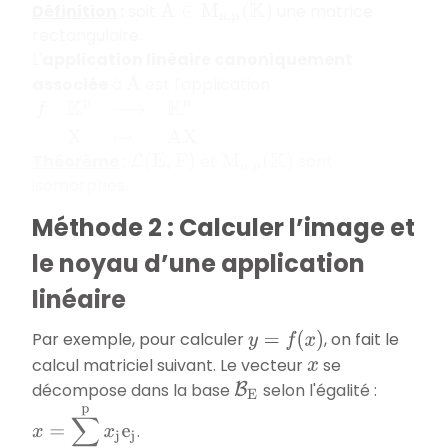
Définition
:
soit
une matrice
A
∈
M
n
,
p
(
K
)
rectangulaire.
L'
application linéaire canoniquement
associée
à
est l'application
A
f
K
p
⟶
K
n
X
↦
A
X
Théorème
:
et
sont
L
(
E
,
F
)
M
n
,
p
(
K
)
isomorphes.
Méthode 2 : Calculer l’image et
le noyau d’une application
linéaire
Par exemple, pour calculer
, on fait le
y
=
f
(
x
)
calcul matriciel suivant. Le vecteur
se
x
décompose dans la base
selon l'égalité :
B
E
x
=
∑
j
=
1
p
x
j
e
j
.