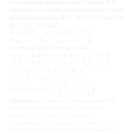
On montrerait facilement que
est une
.
f
A
.
L
Déterminer la matrice représentative de
dans
f
R
3
les bases canoniques
de
et
B
3
=
(
e
1
,
e
2
,
e
3
)
R
2
de
.
B
2
=
(
f
1
,
f
2
)
On a
,
f
(
e
1
)
=
f
(
(
1
,
0
,
0
)
)
=
(
2
,
1
)
et
f
(
e
2
)
=
(
3
,
1
)
f
(
e
3
)
=
(
−
1
,
1
)
Les images se décomposent ainsi :
(
2
,
1
)
=
2.
(
1
,
0
)
+
1.
(
0
,
1
)
=
2.
f
1
+
1.
f
2
(
3
,
1
)
=
3.
(
1
,
0
)
+
1.
(
0
,
1
)
=
3.
f
1
+
1.
f
2
(
−
1
,
1
)
=
−
1.
(
1
,
0
)
+
1.
(
0
,
1
)
=
−
1.
f
1
+
1.
f
2
M
a
t
B
3
,
B
2
(
f
)
=
(
2
3
−
1
1
1
1
)
D'où
Théorème
:
La matrice d'une composée d'
A
L
est le produit des matrices, c'est-à-dire
.
M
a
t
(
f
∘
g
)
=
M
a
t
(
f
)
×
M
a
t
(
g
)
Inversement, si on dispose d’une matrice, on
peut définir une application linéaire associée :