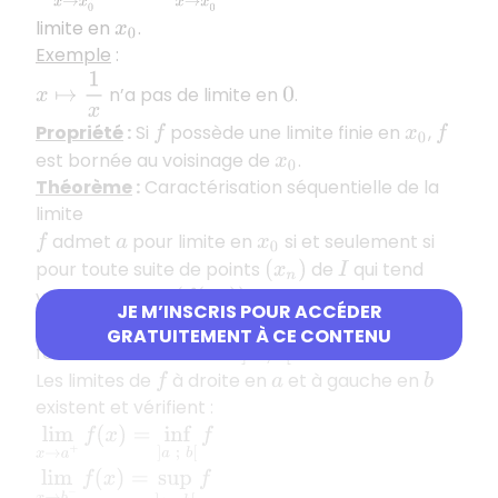
limite en
.
x
0
Exemple
:
x
↦
1
x
n’a pas de limite en
.
0
Propriété
:
Si
possède une limite finie en
,
f
x
0
f
est bornée au voisinage de
.
x
0
Théorème
:
Caractérisation séquentielle de la
limite
admet
pour limite en
si et seulement si
f
a
x
0
pour toute suite de points
de
qui tend
(
x
n
)
I
vers
, la suite
tend vers
.
x
0
(
f
(
x
n
)
)
a
JE M’INSCRIS POUR ACCÉDER
Théorème de la limite monotone
:
Soit
f
GRATUITEMENT À CE CONTENU
fonction croissante sur
.
]
a
;
b
[
Les limites de
à droite en
et à gauche en
f
a
b
existent et vérifient :
lim
x
→
a
+
f
(
x
)
=
inf
]
a
;
b
[
f
lim
x
→
b
−
f
(
x
)
=
sup
]
a
;
b
[
f