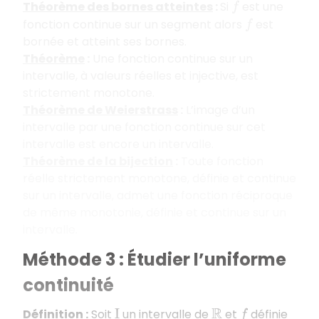
Théorème des bornes atteintes
:
Si
est une
f
fonction continue sur un segment alors
est
f
bornée et atteint ses bornes.
Théorème
:
Une fonction continue sur un
intervalle, à valeurs réelles et injective, est
strictement monotone.
Théorème de Weierstrass
:
L’image d’un
intervalle par une fonction continue sur cet
intervalle est encore un intervalle.
Théorème de la bijection
:
Toute fonction
réelle strictement monotone, définie et continue
sur un intervalle, admet une fonction réciproque
de même monotonie, définie et continue sur un
intervalle.
Méthode 3 : Étudier l’uniforme
continuité
Définition
:
Soit
un intervalle de
et
définie
I
R
f