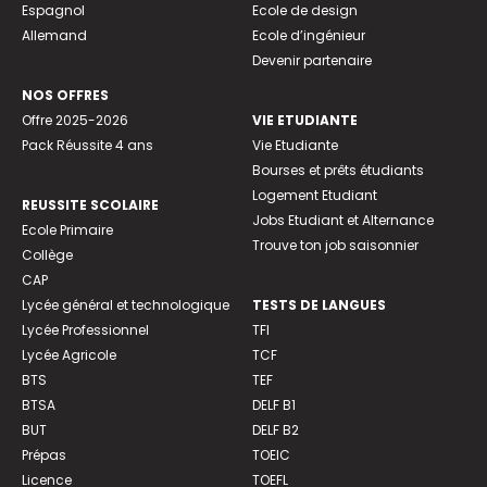
Espagnol
Ecole de design
Allemand
Ecole d’ingénieur
Devenir partenaire
NOS OFFRES
Offre 2025-2026
VIE ETUDIANTE
Pack Réussite 4 ans
Vie Etudiante
Bourses et prêts étudiants
Logement Etudiant
REUSSITE SCOLAIRE
Jobs Etudiant et Alternance
Ecole Primaire
Trouve ton job saisonnier
Collège
CAP
Lycée général et technologique
TESTS DE LANGUES
Lycée Professionnel
TFI
Lycée Agricole
TCF
BTS
TEF
BTSA
DELF B1
BUT
DELF B2
Prépas
TOEIC
Licence
TOEFL