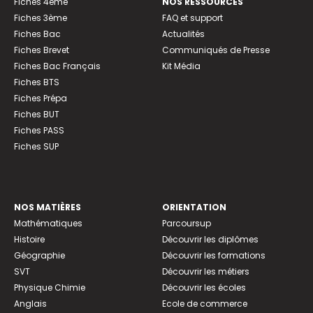
Fiches 4ème
NOS RESSOURCES
Fiches 3ème
FAQ et support
Fiches Bac
Actualités
Fiches Brevet
Communiqués de Presse
Fiches Bac Français
Kit Média
Fiches BTS
Fiches Prépa
Fiches BUT
Fiches PASS
Fiches SUP
NOS MATIÈRES
ORIENTATION
Mathématiques
Parcoursup
Histoire
Découvrir les diplômes
Géographie
Découvrir les formations
SVT
Découvrir les métiers
Physique Chimie
Découvrir les écoles
Anglais
Ecole de commerce