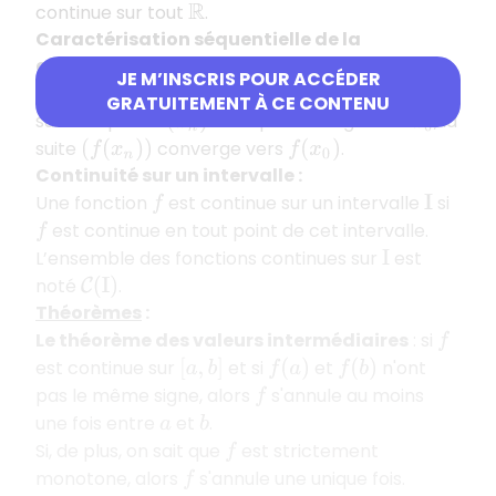
continue sur tout
.
R
Caractérisation séquentielle de la
continuité :
JE M’INSCRIS POUR ACCÉDER
continue en
si et seulement si pour toute
f
x
0
GRATUITEMENT À CE CONTENU
suite de points
de
qui converge vers
, la
(
x
n
)
I
x
0
suite
converge vers
.
(
f
(
x
n
)
)
f
(
x
0
)
Continuité sur un intervalle :
Une fonction
est continue sur un intervalle
si
f
I
est continue en tout point de cet intervalle.
f
L’ensemble des fonctions continues sur
est
I
noté
.
C
(
I
)
Théorèmes
:
Le théorème des valeurs intermédiaires
: si
f
est continue sur
et si
et
n'ont
[
a
,
b
]
f
(
a
)
f
(
b
)
pas le même signe, alors
s'annule au moins
f
une fois entre
et
.
a
b
Si, de plus, on sait que
est strictement
f
monotone, alors
s'annule une unique fois.
f