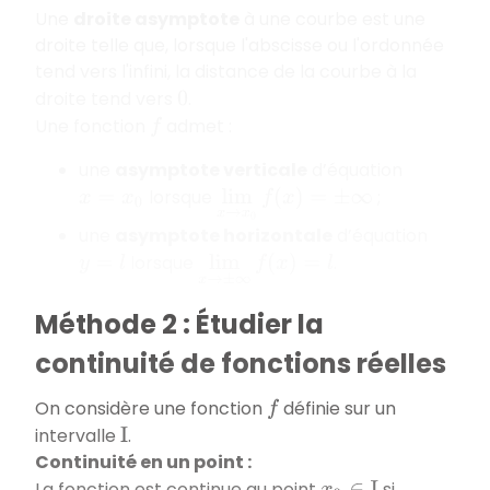
Une
droite asymptote
à une courbe est une
droite telle que, lorsque l'abscisse ou l'ordonnée
tend vers l'infini, la distance de la courbe à la
droite tend vers
.
0
Une fonction
admet :
f
une
asymptote verticale
d’équation
lorsque
;
x
=
x
0
lim
x
→
x
0
f
(
x
)
=
±
∞
une
asymptote horizontale
d’équation
lorsque
.
y
=
l
lim
x
→
±
∞
f
(
x
)
=
l
Méthode 2 : Étudier la
continuité de fonctions réelles
On considère une fonction
définie sur un
f
intervalle
.
I
Continuité en un point :
La fonction est continue au point
si