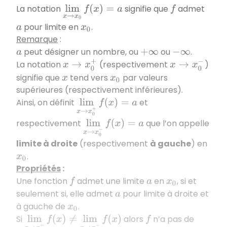
La notation
signifie que
admet
lim
x
→
x
0
f
(
x
)
=
a
f
pour limite en
.
a
x
0
Remarque
:
peut désigner un nombre, ou
ou
.
a
+
∞
−
∞
La notation
(respectivement
)
x
→
x
0
+
x
→
x
0
−
signifie que
tend vers
par valeurs
x
x
0
supérieures (respectivement inférieures).
Ainsi, on définit
et
lim
x
→
x
0
+
f
(
x
)
=
a
respectivement
que l’on appelle
lim
x
→
x
0
−
f
(
x
)
=
a
limite à droite
(respectivement
à gauche
) en
.
x
0
Propriétés
:
Une fonction
admet une limite
en
, si et
f
a
x
0
seulement si, elle admet
pour limite à droite et
a
à gauche de
.
x
0
Si
alors
n’a pas de
lim
x
→
x
0
+
f
(
x
)
≠
lim
x
→
x
0
−
f
(
x
)
f