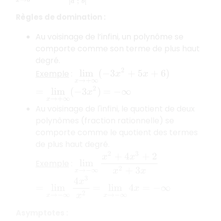
Règles de domination :
Au voisinage de l’infini, un polynôme se
comporte comme son terme de plus haut
degré.
lim
x
→
+
∞
(
−
3
x
2
+
5
x
+
6
)
Exemple
:
=
lim
x
→
+
∞
(
−
3
x
2
)
=
−
∞
Au voisinage de l'infini, le quotient de deux
polynômes (fraction rationnelle) se
comporte comme le quotient des termes
de plus haut degré.
lim
x
→
−
∞
x
2
+
4
x
3
+
2
x
2
+
3
x
Exemple
:
=
lim
x
→
−
∞
4
x
3
x
2
=
lim
x
→
−
∞
4
x
=
−
∞
Asymptotes :