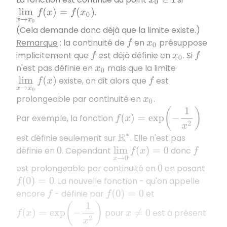
x
0
∈
I
.
lim
x
→
x
0
f
(
x
)
=
f
(
x
0
)
(Cela demande donc déjà que la limite existe.)
Remarque
: la continuité de
en
présuppose
f
x
0
implicitement que
est déjà définie en
. Si
f
x
0
f
n'est pas définie en
mais que la limite
x
0
existe, on dit alors que
est
lim
x
→
x
0
f
(
x
)
f
prolongeable par continuité en
.
x
0
f
(
x
)
=
exp
(
−
1
x
2
)
Par exemple, la fonction
est définie seulement sur
. Elle n'est pas
R
∗
définie en
. Cependant
donc
0
lim
x
→
0
f
(
x
)
=
0
f
est prolongeable par continuité en
en posant
0
. La nouvelle fonction - qu'on appelle
f
(
0
)
=
0
encore
- définie par
et
f
f
(
0
)
=
0
f
(
x
)
=
exp
(
−
1
x
2
)
pour
est à présent
x
≠
0