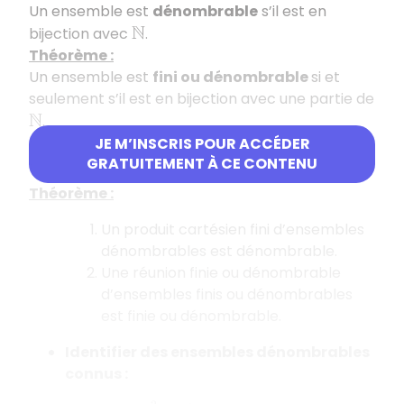
Un ensemble est
dénombrable
s’il est en
bijection avec
.
N
Théorème :
Un ensemble est
fini ou dénombrable
si et
seulement s’il est en bijection avec une partie de
.
N
JE M’INSCRIS POUR ACCÉDER
Utiliser des opérations :
GRATUITEMENT À CE CONTENU
Théorème :
Un produit cartésien fini d’ensembles
dénombrables est dénombrable.
Une réunion finie ou dénombrable
d’ensembles finis ou dénombrables
est finie ou dénombrable.
Identifier des ensembles dénombrables
connus :