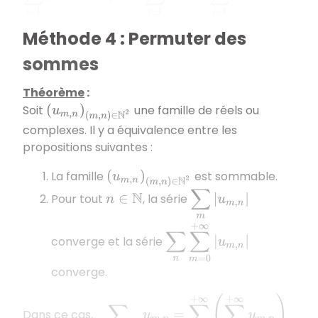
Méthode 4 : Permuter des
sommes
Théorème
:
Soit
une famille de réels ou
(
u
m
,
n
)
(
m
,
n
)
∈
N
2
complexes. Il y a équivalence entre les
propositions suivantes :
La famille
est sommable.
(
u
m
,
n
)
(
m
,
n
)
∈
N
2
∑
m
|
u
m
,
n
|
Pour tout
, la série
n
∈
N
∑
n
∑
m
=
0
+
∞
converge et la série
|
u
m
,
n
|
converge.
=
∑
n
=
0
+
∞
(
∑
m
=
0
+
∞
u
m
,
n
)
∑
(
m
,
n
)
∈
N
2
u
m
,
n
Dans ce cas,