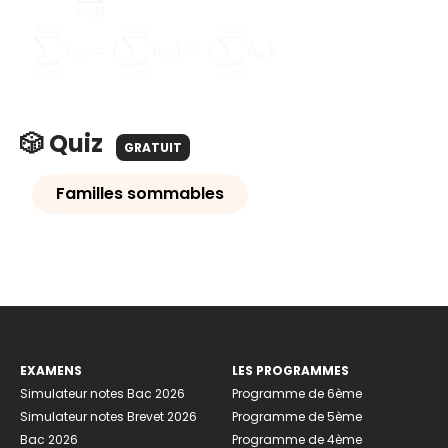
∑
n
=
0
+
∞
c
n
=
(
∑
n
=
0
+
∞
a
n
)
×
(
∑
n
=
0
+
∞
b
n
)
.
🎲 Quiz
GRATUIT
Familles sommables
EXAMENS
LES PROGRAMMES
Simulateur notes Bac 2026
Programme de 6ème
Simulateur notes Brevet 2026
Programme de 5ème
Bac 2026
Programme de 4ème