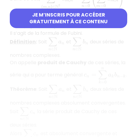
=
∑
m
=
0
+
∞
(
∑
n
=
0
+
∞
u
m
,
n
)
.
JE M’INSCRIS POUR ACCÉDER
GRATUITEMENT À CE CONTENU
Il s’agit de la formule de Fubini.
∑
n
∈
N
a
n
∑
n
∈
N
b
n
Définition
:
Soit
et
deux séries de
nombres complexes.
On appelle
produit de Cauchy
de ces séries, la
c
n
=
∑
k
=
0
n
a
k
b
n
−
k
série qui a pour terme général
.
∑
n
∈
N
a
n
∑
n
∈
N
b
n
Théorème
: Soit
et
deux séries de
nombres complexes absolument convergentes.
∑
n
∈
N
c
n
Soit
la série produit de Cauchy de ces
deux séries.
∑
n
∈
N
c
n
Alors
est absolument convergente et