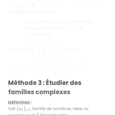
.
∪
n
∈
N
I
n
=
I
)
Il y a équivalence entre :
La famille
est sommable.
(
u
i
)
i
∈
I
Chaque famille
est
(
u
i
)
i
∈
I
n
sommable.
∑
(
∑
i
∈
I
n
u
i
)
Et la série
converge.
=
∑
n
=
0
+
∞
(
∑
i
∈
I
n
u
i
)
∑
i
∈
I
u
i
Dans ce cas
.
Méthode 3 : Étudier des
familles complexes
Définition
:
Soit
famille de nombres réels ou
(
u
i
)
i
∈
I