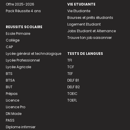
Offre 2025-2026
VIE ETUDIANTE
Pack Réussite 4 ans
Vie Etudiante
Bourses et prêts étudiants
Logement Etudiant
REUSSITE SCOLAIRE
Jobs Etudiant et Alternance
Ecole Primaire
Trouve ton job saisonnier
Collège
CAP
Lycée général et technologique
TESTS DE LANGUES
Lycée Professionnel
TFI
Lycée Agricole
TCF
BTS
TEF
BTSA
DELF B1
BUT
DELF B2
Prépas
TOEIC
Licence
TOEFL
Licence Pro
DN Made
PASS
Diplome infirmier