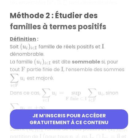
N
2
Les ensembles
,
,
sont dénombrables.
Z
Q
Méthode 2 : Étudier des
familles à termes positifs
Définition
:
Soit
famille de réels positifs et
(
u
i
)
i
∈
I
I
dénombrable.
La famille
est dite
sommable
si, pour
(
u
i
)
i
∈
I
tout
partie finie de
, l’ensemble des sommes
F
I
∑
i
∈
F
u
i
est majoré.
∑
i
∈
I
u
i
=
sup
F
finie
⊂
I
∑
i
∈
F
u
i
Dans ce cas,
, sinon
∑
i
∈
I
u
i
=
+
∞
.
JE M’INSCRIS POUR ACCÉDER
Théorème de sommation par paquets
:
GRATUITEMENT À CE CONTENU
Soient
famille de réels positifs et
(
u
i
)
i
∈
I
(
I
n
)
n
∈
N
partition de
(pour tous
,
et
I
n
≠
m
I
n
∩
I
m
=
∅