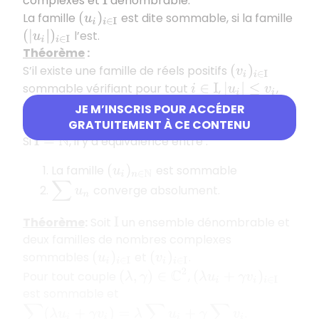
complexes et
dénombrable.
I
La famille
est dite sommable, si la famille
(
u
i
)
i
∈
I
l’est.
(
|
u
i
|
)
i
∈
I
Théorème
:
S’il existe une famille de réels positifs
(
v
i
)
i
∈
I
sommable vérifiant pour tout
,
,
i
∈
I
|
u
i
|
≤
v
i
alors la famille
est sommable.
(
u
i
)
i
∈
I
JE M’INSCRIS POUR ACCÉDER
Théorème
:
GRATUITEMENT À CE CONTENU
Si
, il y a équivalence entre :
I
=
N
La famille
est sommable
(
u
i
)
n
∈
N
∑
u
n
converge absolument.
Théorème
:
Soit
un ensemble dénombrable et
I
deux familles de nombres complexes
sommables
et
.
(
u
i
)
i
∈
I
(
v
i
)
i
∈
I
(
λ
,
γ
)
∈
C
2
Pour tout couple
,
(
λ
u
i
+
γ
v
i
)
i
∈
I
est sommable et
∑
i
∈
I
(
λ
u
i
+
γ
v
i
)
=
λ
∑
i
∈
I
u
i
+
γ
∑
i
∈
I
v
i
.