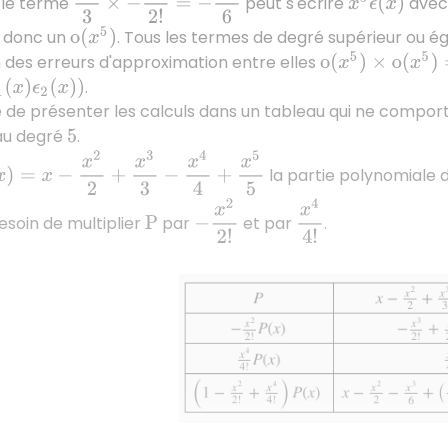
 le terme
peut s'écrire
ave
x
5
ϵ
(
x
)
 donc un
. Tous les termes de degré supérieur ou é
o
(
x
5
)
n des erreurs d'approximation entre elles
o
(
x
5
)
×
o
(
x
5
)
=
x
5
.
ϵ
2
(
x
)
)
ue de présenter les calculs dans un tableau qui ne compor
au degré
.
5
)
=
x
−
x
2
2
+
x
3
3
−
x
4
4
+
x
5
5
la partie polynomiale
−
x
2
2
!
x
4
4
!
soin de multiplier
par
et par
.
P