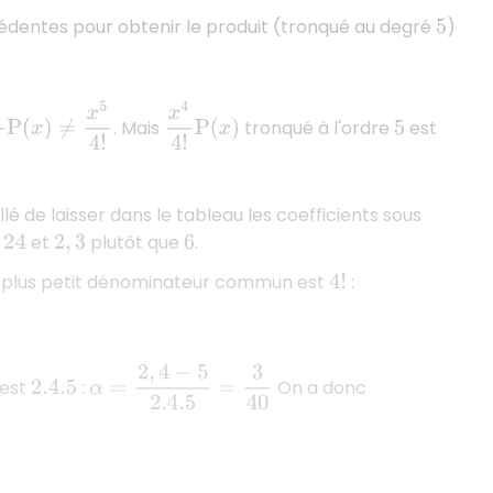
écédentes pour obtenir le produit (tronqué au degré
)
5
4
!
P
(
x
)
≠
x
5
4
!
x
4
4
!
P
(
x
)
. Mais
tronqué à l'ordre
est
5
eillé de laisser dans le tableau les coefficients sous
e
et
plutôt que
.
24
2
,
3
6
e plus petit dénominateur commun est
:
4
!
α
=
2
,
4
−
5
2.4.5
=
3
40
 est
:
On a donc
2.4.5