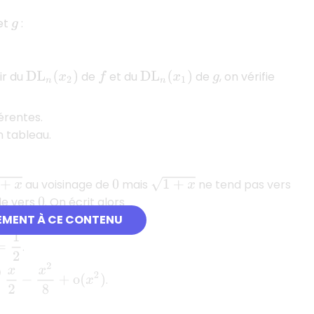
et
:
g
ir du
de
et du
de
, on vérifie
D
L
n
(
x
2
)
f
D
L
n
(
x
1
)
g
férentes.
 tableau.
1
+
x
au voisinage de
mais
ne tend pas vers
0
de vers
. On écrit alors
0
EMENT À CE CONTENU
1
2
.
8
+
o
(
x
2
)
.