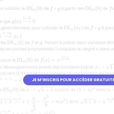
r calculer le
de
à partir des
de
D
L
n
(
0
)
f
∘
g
D
L
n
(
0
)
f
g
(
x
)
⟶
x
→
0
0
ie que
.
 généralement, pour calculer le
de
à part
D
L
n
(
x
1
)
f
∘
g
⟶
x
→
x
1
x
2
.)
 les
de
et
. Penser à utiliser deux variables dif
D
L
n
(
0
)
f
g
le les parties polynomiales tronquées au degré
dans un
n
f
(
x
)
=
e
1
+
x
culons le
de
.
D
L
2
(
0
)
x
↦
1
+
x
es développements limités des fonctions
et
exp
nd vers
. Il faut donc se ramener à une fonction qui ten
0
JE M’INSCRIS POUR ACCÉDER GRATUIT
=
e
×
e
1
+
x
−
1
.
α
=
x
↦
1
+
x
le
de
à partir de
avec
D
L
2
(
0
)
(
1
+
x
)
α
x
=
x
→
0
1
+
x
2
−
x
2
8
+
o
(
x
2
)
1
+
x
−
1
=
x
→
0
x
2
−
x
2
donc
u
=
u
→
0
1
+
u
+
u
2
2
!
+
o
(
u
2
)
.