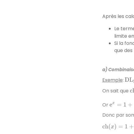
Après les calc
Le term
limite e
Si la fo
que des 
a) Combinaison
Exemple
:
D
L
5
c
On sait que
e
x
=
1
+
x
+
x
2
Or
Donc par som
c
h
(
x
)
=
1
+
x
2
2
+