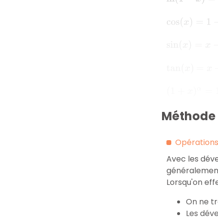
cos
(
x
)
=
1
−
x
2
2
sin
(
x
)
=
x
−
x
3
3
!
=
x
+
x
tan
(
x
)
(
1
+
x
)
α
=
1
+
α
x
+
Méthode 3
Opérations 
Avec les déve
généralement,
Lorsqu'on eff
On ne tr
Les déve