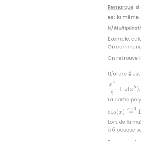
Remarque
: s
est la même, 
b) Multiplicat
Exemple
: cal
On commence
On retrouve 
(L'ordre
est 
4
x
5
5
+
o
(
x
5
)
.
La partie po
cos
(
x
)
=
x
→
0
1
Lors de la mu
à
puisque s
6