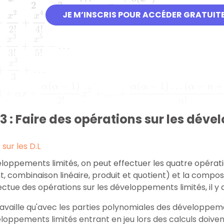
JE M’INSCRIS POUR ACCÉDER GRATUIT
!
+
x
4
4
!
−
…
+
x
5
5
!
−
…
3
3
+
…
α
(
α
−
1
)
2
!
x
2
+
…
α
(
α
−
1
)
…
(
α
−
n
+
1
)
n
!
x
n
+
o
(
x
+
 : Faire des opérations sur les déve
sur les D.L
loppements limités, on peut effectuer les quatre opératio
 combinaison linéaire, produit et quotient) et la composi
ectue des opérations sur les développements limités, il y a
availle qu'avec les parties polynomiales des développements
loppements limités entrant en jeu lors des calculs doiven