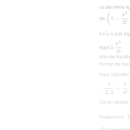
La dernière l
(
1
−
x
2
2
!
+
x
4
de
Il n'y a pas 
x
5
4
!
égal à
.
Afin de facili
forme de fact
Pour calcule
−
1
2
,
3
+
1
4
!
=
−
4
On en déduit
l
finalement :
c) Compositi