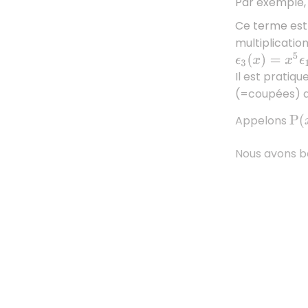
Par exemple,
Ce terme est
multiplicatio
ϵ
3
(
x
)
=
x
5
ϵ
1
(
x
)
Il est pratiq
(=coupées) 
P
(
x
Appelons
Nous avons be