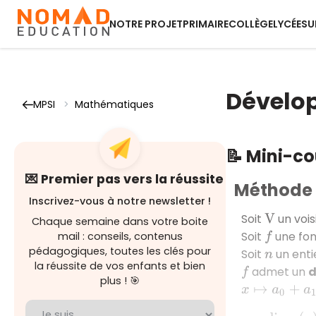
NOTRE PROJET
PRIMAIRE
COLLÈGE
LYCÉE
SU
Dévelop
MPSI
>
Mathématiques
📝 Mini-c
💌 Premier pas vers la réussite
Méthode 1 
Inscrivez-vous à notre newsletter !
Soit
un voi
V
Chaque semaine dans votre boite
Soit
une fon
f
mail : conseils, contenus
pédagogiques, toutes les clés pour
Soit
un enti
n
la réussite de vos enfants et bien
admet un
d
f
plus ! 🎯
x
↦
a
0
+
a
1
x
+
…
+