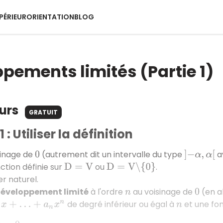
PÉRIEUR
ORIENTATION
BLOG
pements limités (Partie 1)
ours
GRATUIT
: Utiliser la définition
sinage de
(autrement dit un intervalle du type
a
0
]
−
α
,
α
[
ction définie sur
ou
.
D
=
V
D
=
V
∖
{
0
}
er naturel.
éveloppement limité
à l'ordre
au voisinage de
(en 
n
0
de degré inférieur ou égal à
et une fo
a
n
x
n
n