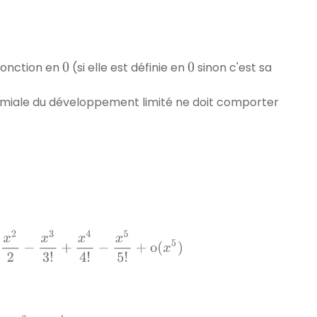
fonction en
(si elle est définie en
sinon c'est sa
0
0
nomiale du développement limité ne doit comporter
3
!
x
4
4
!
−
x
5
5
!
+
o
(
x
5
)
+