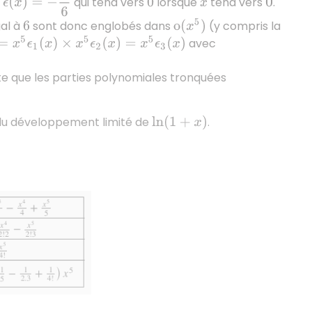
c
qui tend vers
lorsque
tend vers
.
0
x
0
gal à
sont donc englobés dans
(y compris la
o
(
x
5
)
6
avec
ϵ
1
(
x
)
×
x
5
ϵ
2
(
x
)
=
x
5
ϵ
3
(
x
)
te que les parties polynomiales tronquées
 du développement limité de
.
ln
(
1
+
x
)