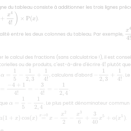
igne du tableau consiste à additionner les trois lignes pr
4
!
)
×
P
(
x
)
.
x
4
égalité entre les deux colonnes du tableau. Par exemple,
ter le calcul des fractions (sans calculatrice !), il est cons
orielles ou de produits, c'est-à-dire d'écrire
plutôt qu
4
!
α
=
1
5
−
1
2
,
3
+
1
4
!
−
1
2
,
3
+
1
4
!
r
, calculons d'abord
. L
+
1
4
!
=
−
3
4
!
=
−
1
2
,
4
.
α
=
1
5
−
1
2
,
4
 que
. Le plus petit dénominateur commun
x
−
x
2
2
−
x
3
6
+
3
40
x
5
+
o
(
x
5
)
n
(
1
+
x
)
cos
(
x
)
=
x
→
0
.
on