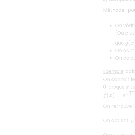
Méthode : pou
On vérif
(Ou plus
g
(
x
)
que
On écrit
On calcu
Exemple
: cal
On connaît l
lorsque
te
0
x
f
(
x
)
=
e
1
+
x
−
1
+
1
On retrouve 
1
+
On obtient
e
On sait que