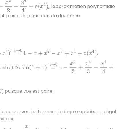
2
+
x
4
4
!
+
o
(
x
4
)
, l'approximation polynomiale
st plus petite que dans la deuxième.
→
0
1
−
x
+
x
2
−
x
3
+
x
4
+
o
(
x
4
)
.
x
−
x
2
2
+
x
3
3
−
x
4
4
ln
(
1
+
x
)
=
x
→
0
unité.) D'où
+
puisque
est paire :
)
cos
le de conserver les termes de degré supérieur ou égal
se ici.
ϵ
(
x
)
=
−
x
6