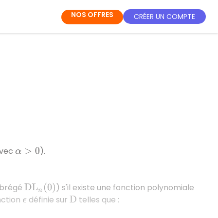
NOS OFFRES
CRÉER UN COMPTE
vec
).
α
>
0
abrégé
) s'il existe une fonction polynomiale
D
L
n
(
0
)
nction
définie sur
telles que :
ϵ
D