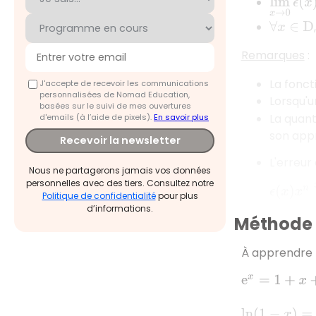
lim
x
→
0
ϵ
∀
x
∈
D
Remarques
:
La fonct
J'accepte de recevoir les communications
personnalisées de Nomad Education,
Lorsqu'
basées sur le suivi de mes ouvertures
La quant
d'emails (à l’aide de pixels).
En savoir plus
son appr
Recevoir la newsletter
L'erreur
Nous ne partagerons jamais vos données
personnelles avec des tiers. Consultez notre
ϵ
(
x
)
x
n
=
Politique de confidentialité
pour plus
d’informations.
Méthode 2
À apprendre 
e
x
=
1
+
x
+
x
2
2
!
+
ln
(
1
−
x
)
=
−
x
−
x
2