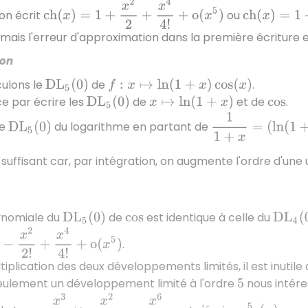
c
h
(
x
)
=
1
+
x
2
2
+
x
4
4
!
+
o
(
x
5
)
c
h
(
x
)
=
1
+
x
2
i on écrit
ou
mais l'erreur d'approximation dans la première écriture e
ion
culons le
de
.
D
L
5
(
0
)
f
:
x
↦
ln
(
1
+
x
)
cos
(
x
)
 par écrire les
de
et de
.
D
L
5
(
0
)
x
↦
ln
(
1
+
x
)
cos
1
1
+
x
=
(
ln
(
1
+
x
)
)
′
=
x
le
du logarithme en partant de
D
L
5
(
0
)
suffisant car, par intégration, on augmente l'ordre d'une 
lynomiale du
de
est identique à celle du
D
L
5
(
0
)
cos
D
L
4
(
0
−
x
2
2
!
+
x
4
4
!
+
o
(
x
5
)
.
ltiplication des deux développements limités, il est inuti
eulement un développement limité à l'ordre
nous intéres
5
x
3
3
×
−
x
2
2
!
=
−
x
6
6