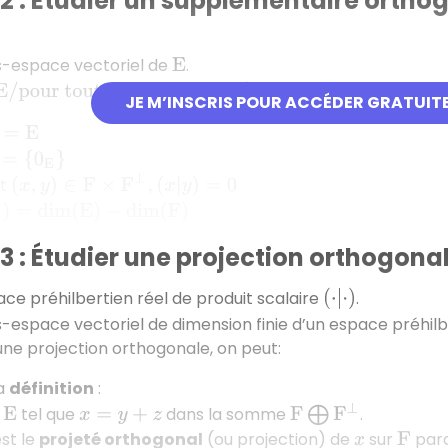
2 : Étudier un supplémentaire ortho
s-espace vectoriel de
.
E
ur tout
y
∈
F
,
(
y
|
x
)
=
0
}
est le
supplémentaire
JE M’INSCRIS POUR ACCÉDER GRATUIT
0
E
}
(
x
,
y
)
∈
F
×
F
⊥
,
(
x
|
y
)
=
0
ut
)
=
dim
(
E
)
−
dim
(
F
)
 : Étudier une projection orthogona
ce préhilbertien réel de produit scalaire
.
(
⋅
|
⋅
)
-espace vectoriel de dimension finie d’un espace préhil
une projection orthogonale, on peut:
la
définition
:
F
⨁
F
⊥
tel que
dans la somme
.
x
=
y
+
z
st le
projeté orthogonal
(ou projection) de
sur
para
x
F