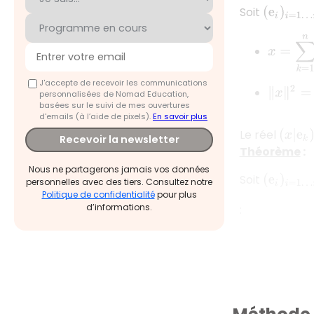
Soit
(
e
i
)
i
=
1
…
n
x
=
∑
k
=
1
‖
x
‖
2
=
∑
k
J'accepte de recevoir les communications
personnalisées de Nomad Education,
basées sur le suivi de mes ouvertures
d'emails (à l’aide de pixels).
En savoir plus
Le réel
(
x
|
e
k
)
Recevoir la newsletter
Théorème
:
Nous ne partagerons jamais vos données
Soit
(
e
i
)
i
=
1
…
n
personnelles avec des tiers. Consultez notre
Politique de confidentialité
pour plus
d’informations.
: