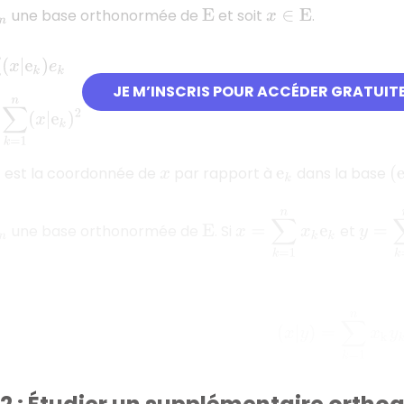
une base orthonormée de
et soit
.
E
x
∈
E
n
(
x
|
e
k
)
e
k
JE M’INSCRIS POUR ACCÉDER GRATUIT
=
1
n
(
x
|
e
k
)
2
est la coordonnée de
par rapport à
dans la base
x
e
k
(
x
=
∑
k
=
1
n
x
k
e
k
y
=
∑
k
une base orthonormée de
. Si
et
E
(
x
|
y
)
=
∑
k
=
1
n
x
k
y
k