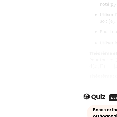
noté
p
F
Utiliser
Soit
(
e
0
,
Pour to
Utiliser 
Théorème et 
Pour tous
x
∈
d
(
x
,
F
)
=
|
|
x
−
p
F
Théorème
:
🎲 Quiz
GR
Bases orth
orthogona