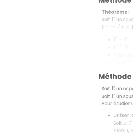
Méthode 
Théorème
:
Soit
un sou
F
F
⊥
=
{
x
∈
E
/
po
F
+
F
⊥
=
E
F
∩
F
⊥
=
{
Pour to
dim
(
F
⊥
Méthode 3
Soit
un espa
E
Soit
un sous
F
Pour étudier 
Utiliser 
Soit
x
∈
E
Alors
e
y