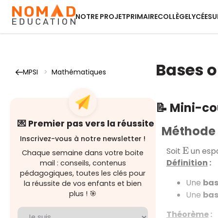
NOTRE PROJET
PRIMAIRE
COLLÈGE
LYCÉE
SU
Bases o
MPSI
>
Mathématiques
📝 Mini-c
💌 Premier pas vers la réussite
Méthode 
Inscrivez-vous à notre newsletter !
Soit
un espa
E
Chaque semaine dans votre boite
Définition
:
mail : conseils, contenus
pédagogiques, toutes les clés pour
Une
bas
la réussite de vos enfants et bien
plus ! 🎯
Une
bas
Théorème
: