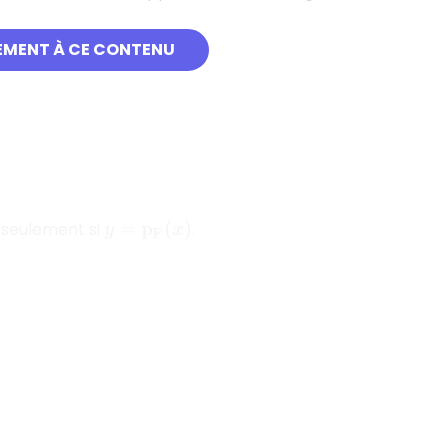
EMENT À CE CONTENU
t seulement si
.
y
=
p
F
(
x
)