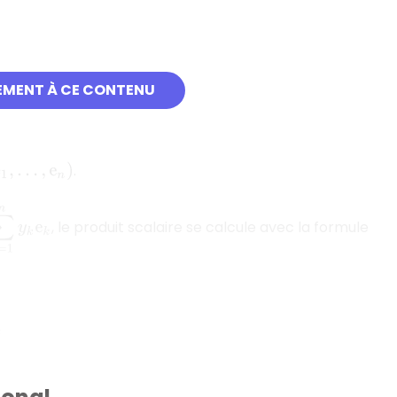
EMENT À CE CONTENU
.
e
1
,
…
,
e
n
)
=
1
n
y
k
e
k
, le produit scalaire se calcule avec la formule