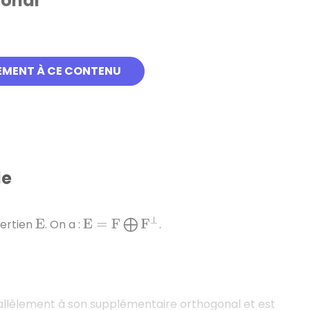
gonal
 orthogonal
de
:
F
EMENT À CE CONTENU
le
E
=
F
⨁
F
⊥
bertien
. On a :
.
E
llèlement à son supplémentaire orthogonal et est