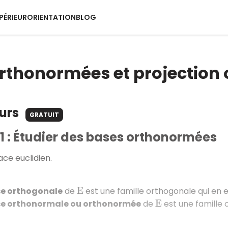
PÉRIEUR
ORIENTATION
BLOG
rthonormées et projection
ours
GRATUIT
1 : Étudier des bases orthonormées
ce euclidien.
e orthogonale
de
est une famille orthogonale qui en 
E
e orthonormale ou orthonormée
de
est une famille
E