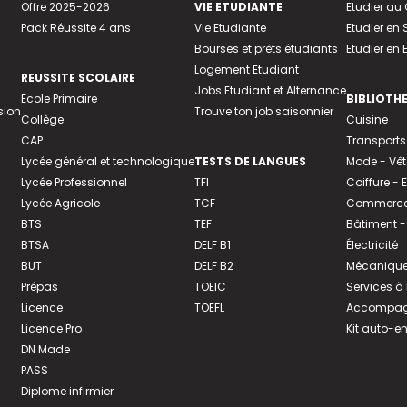
Offre 2025-2026
VIE ETUDIANTE
Etudier a
Pack Réussite 4 ans
Vie Etudiante
Etudier en 
Bourses et prêts étudiants
Etudier en
Logement Etudiant
REUSSITE SCOLAIRE
Jobs Etudiant et Alternance
Ecole Primaire
BIBLIOTH
sion
Trouve ton job saisonnier
Collège
Cuisine
CAP
Transports
Lycée général et technologique
TESTS DE LANGUES
Mode - Vê
Lycée Professionnel
TFI
Coiffure -
Lycée Agricole
TCF
Commerce 
BTS
TEF
Bâtiment -
BTSA
DELF B1
Électricité
BUT
DELF B2
Mécanique
Prépas
TOEIC
Services à
Licence
TOEFL
Accompagn
Licence Pro
Kit auto-e
DN Made
PASS
Diplome infirmier