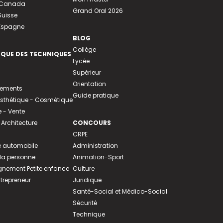
u Canada
Grand Oral 2026
Suisse
 Espagne
BLOG
Collège
EQUE DES TECHNIQUES
Lycée
Supérieur
Orientation
tements
Guide pratique
 Esthétique - Cosmétique
- Vente
 Architecture
CONCOURS
CRPE
 automobile
Administration
 la personne
Animation-Sport
ement Petite enfance
Culture
ntrepreneur
Juridique
Santé-Social et Médico-Social
Sécurité
Technique