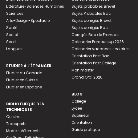
Littérature-Sciences Humaines
Sujets probables Brevet
Sciences
Sujets Probables Bac
Arts-Design-Spectacle
Sujets corrigés Brevet
Santé
Sujets corrigés Bac
Social
Corrigés Bac de Français
Sport
Calendrier Parcoursup 2026
Langues
Calendrier vacances scolaires
Orientation Post Bac
Orientation Post Collège
ETUDIER À L’ÉTRANGER
Mon master
Etudier au Canada
Grand Oral 2026
Etudier en Suisse
Etudier en Espagne
BLOG
Collège
BIBLIOTHEQUE DES
Lycée
TECHNIQUES
Supérieur
Cuisine
Orientation
Transports
Guide pratique
Mode - Vêtements
Coiffure - Esthétique -