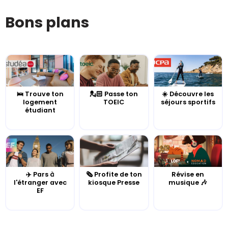
Bons plans
🛌 Trouve ton
💂🏻 Passe ton
☀️ Découvre les
logement
TOEIC
séjours sportifs
étudiant
✈️ Pars à
🗞️ Profite de ton
Révise en
l'étranger avec
kiosque Presse
musique 🎶
EF