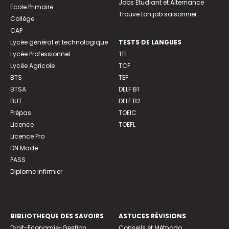
Jobs Etudiant et Alternance
Ecole Primaire
Trouve ton job saisonnier
Collège
CAP
Lycée général et technologique
TESTS DE LANGUES
Lycée Professionnel
TFI
Lycée Agricole
TCF
BTS
TEF
BTSA
DELF B1
BUT
DELF B2
Prépas
TOEIC
Licence
TOEFL
Licence Pro
DN Made
PASS
Diplome infirmier
BIBLIOTHEQUE DES SAVOIRS
ASTUCES RÉVISIONS
Droit-Economie-Gestion
Conseils et Méthodo