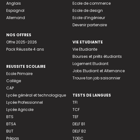
Anglais
Ecole de commerce
Espagnol
Ecole de design
Allemand
Ecole d’ingénieur
Devenir partenaire
NOS OFFRES
Offre 2025-2026
VIE ETUDIANTE
Pack Réussite 4 ans
Vie Etudiante
Bourses et prêts étudiants
Logement Etudiant
REUSSITE SCOLAIRE
Jobs Etudiant et Alternance
Ecole Primaire
Trouve ton job saisonnier
Collège
CAP
Lycée général et technologique
TESTS DE LANGUES
Lycée Professionnel
TFI
Lycée Agricole
TCF
BTS
TEF
BTSA
DELF B1
BUT
DELF B2
Prépas
TOEIC