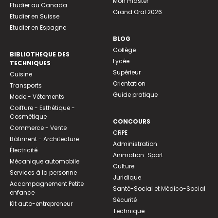
Mon master
Etudier au Canada
Grand Oral 2026
Etudier en Suisse
Etudier en Espagne
BLOG
Collège
BIBLIOTHEQUE DES
Lycée
TECHNIQUES
Supérieur
Cuisine
Orientation
Transports
Guide pratique
Mode - Vêtements
Coiffure - Esthétique -
Cosmétique
CONCOURS
Commerce - Vente
CRPE
Bâtiment - Architecture
Administration
Électricité
Animation-Sport
Mécanique automobile
Culture
Services à la personne
Juridique
Accompagnement Petite
Santé-Social et Médico-Social
enfance
Sécurité
Kit auto-entrepreneur
Technique