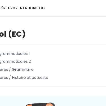
PÉRIEUR
ORIENTATION
BLOG
l (EC)
grammaticales 1
 grammaticales 2
pères / Grammaire
res / Histoire et actualité