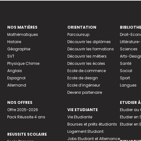
NOS MATIÈRES
ORIENTATION
BIBLIOTH
Mathématiques
Parcoursup
Droit-Eco
Histoire
Découvrir les diplômes
Littératur
Géographie
Découvrir les formations
Sciences
SVT
Découvrir les métiers
Arts-Desig
Physique Chimie
Découvrir les écoles
Santé
Anglais
Ecole de commerce
Social
Espagnol
Ecole de design
Sport
Allemand
Ecole d’ingénieur
Langues
Devenir partenaire
NOS OFFRES
ETUDIER À
Offre 2025-2026
VIE ETUDIANTE
Etudier a
Pack Réussite 4 ans
Vie Etudiante
Etudier en 
Bourses et prêts étudiants
Etudier en
Logement Etudiant
REUSSITE SCOLAIRE
Jobs Etudiant et Alternance