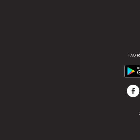
FAQ et
v2.311.4 US