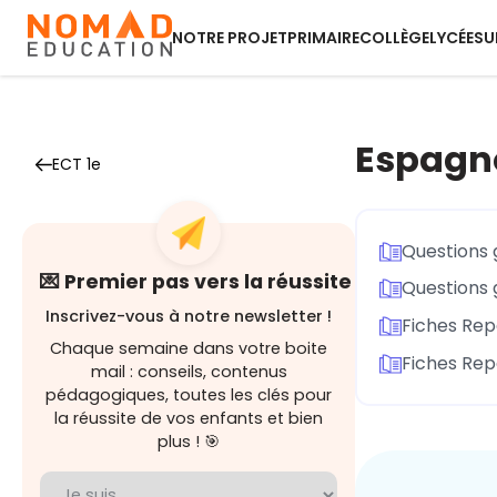
NOTRE PROJET
PRIMAIRE
COLLÈGE
LYCÉE
SU
Espagno
ECT 1e
Questions 
💌 Premier pas vers la réussite
Questions
Inscrivez-vous à notre newsletter !
Fiches Re
Chaque semaine dans votre boite
Fiches Repè
mail : conseils, contenus
pédagogiques, toutes les clés pour
la réussite de vos enfants et bien
plus ! 🎯