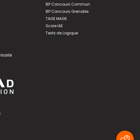
IEP Concours Commun
IEP Concours Grenoble
TAGE MAGE
Score IAE
Tests de Logique
tialité
s