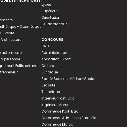
EQUE DES TECHNIQUES
Lycée
Supérieur
Orientation
tements
Guide pratique
 Esthétique - Cosmétique
- Vente
 Architecture
CONCOURS
CRPE
 automobile
Administration
 la personne
Animation-Sport
ement Petite enfance
Culture
ntrepreneur
Juridique
Santé-Social et Médico-Social
Sécurité
Technique
Ingénieur Post-Bac
Ingénieur Maroc
Commerce Post-Bac
Commerce Admission Parallèle
Commerce Maroc