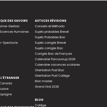
EQUE DES SAVOIRS
ASTUCES RÉVISIONS
nomie-Gestion
Conseils et Méthodo
e-Sciences Humaines
Sujets probables Brevet
Sujets Probables Bac
n-Spectacle
Sujets corrigés Brevet
Sujets corrigés Bac
Corrigés Bac de Français
Calendrier Parcoursup 2026
Calendrier vacances scolaires
Orientation Post Bac
Orientation Post Collège
 L’ÉTRANGER
Mon master
u Canada
Grand Oral 2026
Suisse
 Espagne
BLOG
Collège