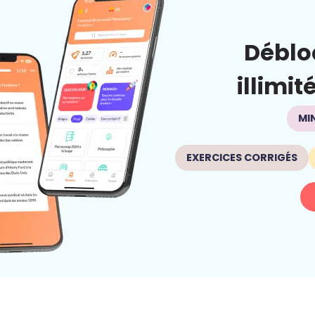
Déblo
illimit
MI
EXERCICES CORRIGÉS