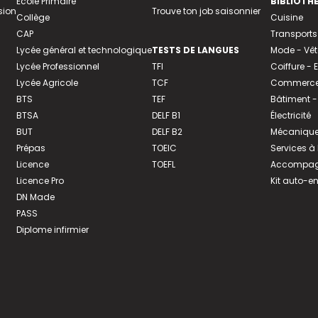
Ecole Primaire
BIBLIOTH
sion
Trouve ton job saisonnier
Collège
Cuisine
CAP
Transports
Lycée général et technologique
TESTS DE LANGUES
Mode - Vê
Lycée Professionnel
TFI
Coiffure -
Lycée Agricole
TCF
Commerce 
BTS
TEF
Bâtiment -
BTSA
DELF B1
Électricité
BUT
DELF B2
Mécanique
Prépas
TOEIC
Services à
Licence
TOEFL
Accompagn
Licence Pro
Kit auto-e
DN Made
PASS
Diplome infirmier