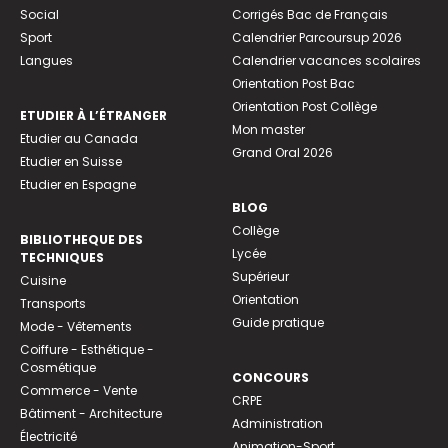
Social
Corrigés Bac de Français
Sport
Calendrier Parcoursup 2026
Langues
Calendrier vacances scolaires
Orientation Post Bac
Orientation Post Collège
ETUDIER À L’ÉTRANGER
Mon master
Etudier au Canada
Grand Oral 2026
Etudier en Suisse
Etudier en Espagne
BLOG
Collège
BIBLIOTHEQUE DES
Lycée
TECHNIQUES
Supérieur
Cuisine
Orientation
Transports
Guide pratique
Mode - Vêtements
Coiffure - Esthétique -
Cosmétique
CONCOURS
Commerce - Vente
CRPE
Bâtiment - Architecture
Administration
Électricité
Animation-Sport