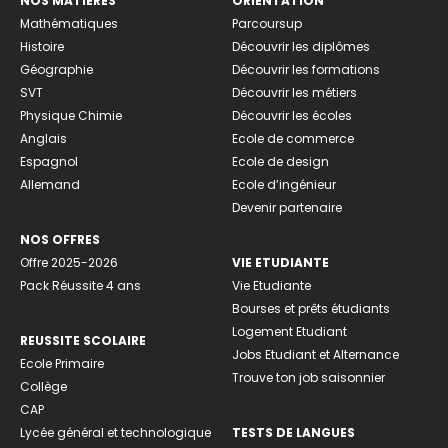
NOS MATIÈRES
ORIENTATION
Mathématiques
Parcoursup
Histoire
Découvrir les diplômes
Géographie
Découvrir les formations
SVT
Découvrir les métiers
Physique Chimie
Découvrir les écoles
Anglais
Ecole de commerce
Espagnol
Ecole de design
Allemand
Ecole d’ingénieur
Devenir partenaire
NOS OFFRES
Offre 2025-2026
VIE ETUDIANTE
Pack Réussite 4 ans
Vie Etudiante
Bourses et prêts étudiants
Logement Etudiant
REUSSITE SCOLAIRE
Jobs Etudiant et Alternance
Ecole Primaire
Trouve ton job saisonnier
Collège
CAP
Lycée général et technologique
TESTS DE LANGUES