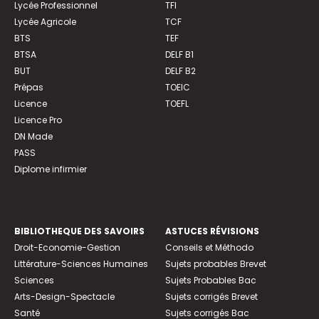
Lycée Professionnel
TFI
Lycée Agricole
TCF
BTS
TEF
BTSA
DELF B1
BUT
DELF B2
Prépas
TOEIC
Licence
TOEFL
Licence Pro
DN Made
PASS
Diplome infirmier
BIBLIOTHEQUE DES SAVOIRS
ASTUCES RÉVISIONS
Droit-Economie-Gestion
Conseils et Méthodo
Littérature-Sciences Humaines
Sujets probables Brevet
Sciences
Sujets Probables Bac
Arts-Design-Spectacle
Sujets corrigés Brevet
Santé
Sujets corrigés Bac