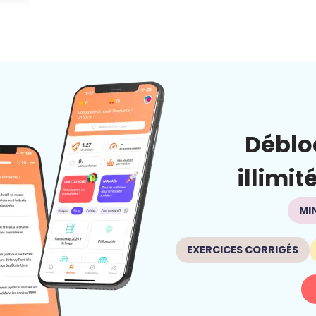
Déblo
illimit
MI
EXERCICES CORRIGÉS