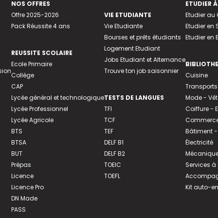
NOS OFFRES
ETUDIER À
Offre 2025-2026
VIE ETUDIANTE
Etudier a
Pack Réussite 4 ans
Vie Etudiante
Etudier en 
Bourses et prêts étudiants
Etudier en
Logement Etudiant
REUSSITE SCOLAIRE
Jobs Etudiant et Alternance
Ecole Primaire
BIBLIOTH
sion
Trouve ton job saisonnier
Collège
Cuisine
CAP
Transports
Lycée général et technologique
TESTS DE LANGUES
Mode - Vê
Lycée Professionnel
TFI
Coiffure -
Lycée Agricole
TCF
Commerce 
BTS
TEF
Bâtiment -
BTSA
DELF B1
Électricité
BUT
DELF B2
Mécanique
Prépas
TOEIC
Services à
Licence
TOEFL
Accompagn
Licence Pro
Kit auto-e
DN Made
PASS