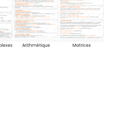
lexes
Arithmétique
Matrices