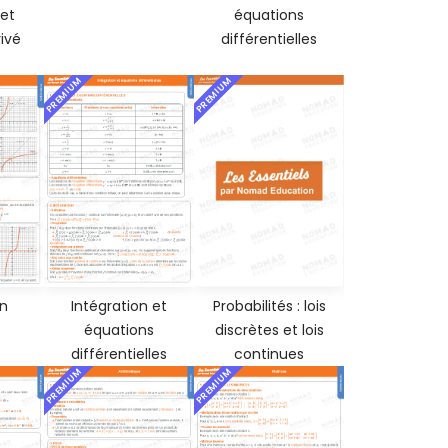
 et
équations
ivé
différentielles
PREMIUM
PREMIUM
Probabilités : lois
on
Intégration et
discrètes et lois
équations
continues
différentielles
PREMIUM
PREMIUM