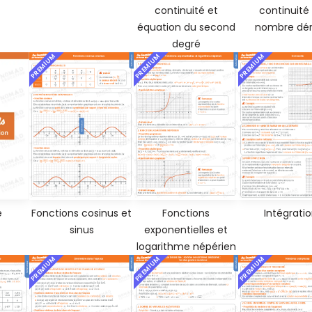
continuité
continuité et
nombre dér
équation du second
degré
PREMIUM
PREMIUM
PREMIUM
é
Fonctions cosinus et
Fonctions
Intégrati
sinus
exponentielles et
logarithme népérien
PREMIUM
PREMIUM
PREMIUM