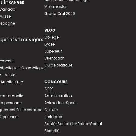
 L’ÉTRANGER
Mon master
u Canada
Grand Oral 2026
Suisse
 Espagne
BLOG
Collège
EQUE DES TECHNIQUES
Lycée
Supérieur
Orientation
tements
Guide pratique
 Esthétique - Cosmétique
- Vente
 Architecture
CONCOURS
CRPE
 automobile
Administration
 la personne
Animation-Sport
ement Petite enfance
Culture
ntrepreneur
Juridique
Santé-Social et Médico-Social
Sécurité