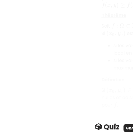
f
(
x
,
y
)
≥
f
(
x
0
,
y
0
Théorème
:
f
:
Ω
⊂
R
2
→
Soit
Si
est
(
x
0
,
y
0
)
si les v
local en
si les v
maximum
Définition
:
Si
(
x
0
,
y
0
)
∈
Ω
nulles et de 
pour
.
f
🎲 Quiz
GR