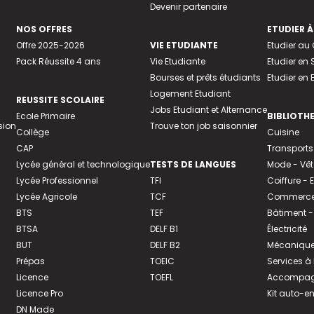
Devenir partenaire
NOS OFFRES
ETUDIER À
Offre 2025-2026
VIE ETUDIANTE
Etudier a
Pack Réussite 4 ans
Vie Etudiante
Etudier en 
Bourses et prêts étudiants
Etudier en
Logement Etudiant
REUSSITE SCOLAIRE
Jobs Etudiant et Alternance
Ecole Primaire
BIBLIOTH
sion
Trouve ton job saisonnier
Collège
Cuisine
CAP
Transports
Lycée général et technologique
TESTS DE LANGUES
Mode - Vê
Lycée Professionnel
TFI
Coiffure -
Lycée Agricole
TCF
Commerce 
BTS
TEF
Bâtiment -
BTSA
DELF B1
Électricité
BUT
DELF B2
Mécanique
Prépas
TOEIC
Services à
Licence
TOEFL
Accompagn
Licence Pro
Kit auto-e
DN Made