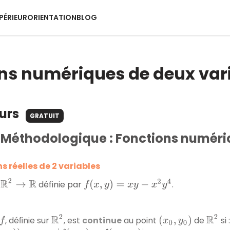
PÉRIEUR
ORIENTATION
BLOG
ns numériques de deux vari
ours
GRATUIT
 Méthodologique : Fonctions numériq
ns réelles de 2 variables
2
→
R
f
(
x
,
y
)
=
x
y
−
x
2
y
4
définie par
.
R
2
R
2
, déﬁnie sur
, est
continue
au point
de
si 
f
(
x
0
,
y
0
)