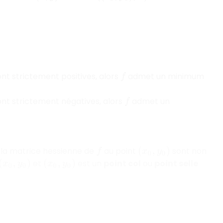
nt strictement positives, alors
admet un minimum
f
nt strictement négatives, alors
admet un
f
e la matrice hessienne de
au point
sont non
f
(
x
0
,
y
0
)
et
est un
point col
ou
point selle
(
x
0
,
y
0
)
(
x
0
,
y
0
)