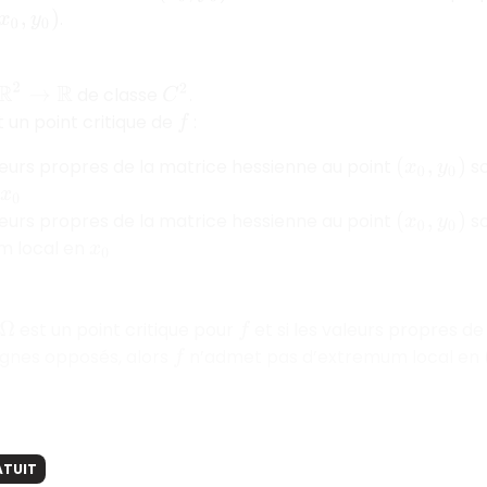
.
)
R
de classe
.
C
2
 un point critique de
:
f
aleurs propres de la matrice hessienne au point
so
(
x
0
,
y
0
)
x
0
aleurs propres de la matrice hessienne au point
so
(
x
0
,
y
0
)
 local en
x
0
est un point critique pour
et si les valeurs propres d
f
signes opposés, alors
n’admet pas d’extremum local en
f
ATUIT