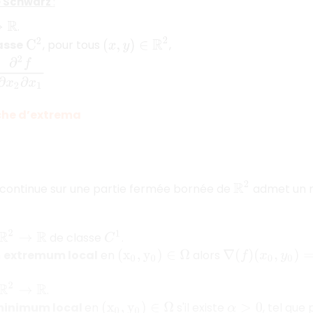
 Schwarz
:
.
(
x
,
y
)
∈
R
2
asse
, pour tous
,
C
2
∂
x
2
∂
x
1
che d’extrema
R
2
 continue sur une partie fermée bornée de
admet un m
R
de classe
.
C
1
n
extremum local
en
alors
(
x
0
,
y
0
)
∈
Ω
∇
(
f
)
(
x
0
,
y
0
)
=
0
R
.
inimum local
en
s'il existe
, tel que
(
x
0
,
y
0
)
∈
Ω
α
>
0