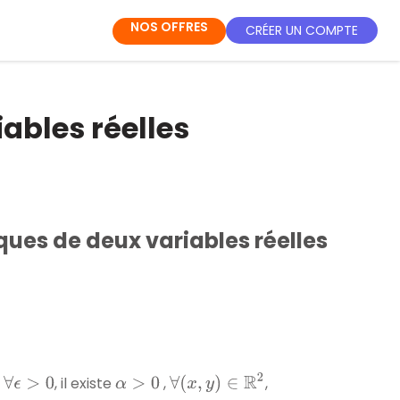
NOS OFFRES
CRÉER UN COMPTE
ables réelles
ues de deux variables réelles
∀
(
x
,
y
)
∈
R
2
:
, il existe
,
,
∀
ϵ
>
0
α
>
0