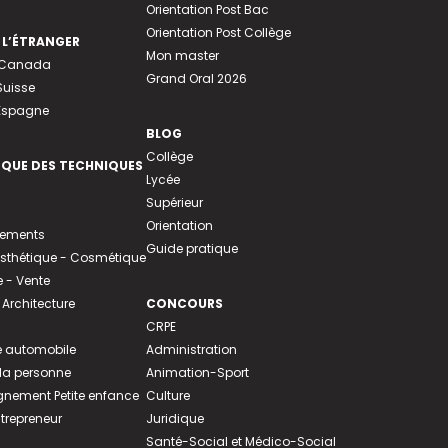
Orientation Post Bac
Orientation Post Collège
 L’ÉTRANGER
Mon master
u Canada
Grand Oral 2026
Suisse
 Espagne
BLOG
Collège
EQUE DES TECHNIQUES
Lycée
Supérieur
Orientation
tements
Guide pratique
 Esthétique - Cosmétique
- Vente
 Architecture
CONCOURS
CRPE
 automobile
Administration
 la personne
Animation-Sport
ement Petite enfance
Culture
ntrepreneur
Juridique
Santé-Social et Médico-Social