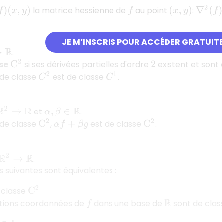
∇
2
(
f
)
=
la matrice hessienne de
au point
:
)
(
x
,
y
)
f
(
x
,
y
)
JE M’INSCRIS POUR ACCÉDER GRATUIT
.
se
si ses dérivées partielles d'ordre
existent et sont 
C
2
2
 de classe
est de classe
.
C
2
C
1
→
R
et
.
α
,
β
∈
R
de classe
,
est de classe
.
C
2
C
2
α
f
+
β
g
R
.
s suivantes sont équivalentes :
 classe
C
2
ctions coordonnées de
dans une base de
sont de cla
f
R