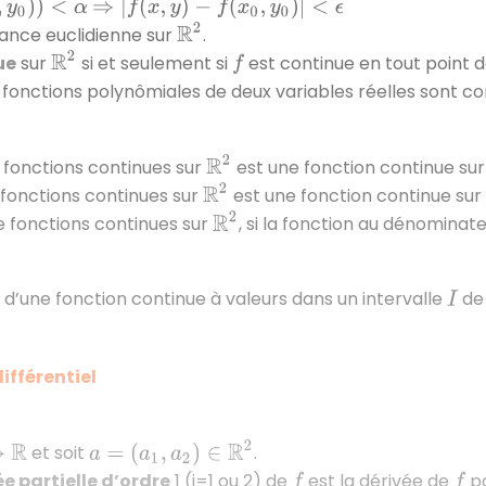
)
)
<
α
⇒
|
f
(
x
,
y
)
−
f
(
x
0
,
y
0
)
|
<
ϵ
R
2
tance euclidienne sur
.
R
2
ue
sur
si et seulement si
est continue en tout point 
f
 fonctions polynômiales de deux variables réelles sont co
R
2
fonctions continues sur
est une fonction continue su
R
2
 fonctions continues sur
est une fonction continue sur
R
2
e fonctions continues sur
, si la fonction au dénominat
’une fonction continue à valeurs dans un intervalle
d
I
différentiel
a
=
(
a
1
,
a
2
)
∈
R
2
et soit
.
e partielle d’ordre
1 (i=1 ou 2) de
est la dérivée de
pa
f
f