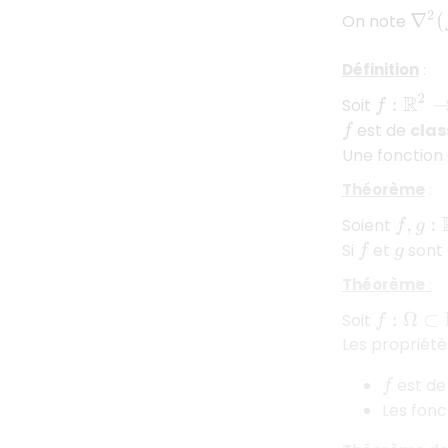
On note
∇
2
(
f
Définition
:
f
:
R
2
→
R
Soit
est de
clas
f
Une fonction
Théorème
:
f
,
g
:
R
2
Soient
Si
et
sont 
f
g
Théorème
:
f
:
Ω
⊂
R
2
→
Soit
Les propriété
est de
f
Les fon