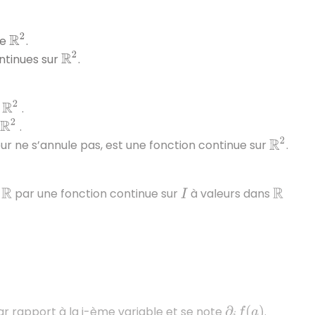
R
2
de
.
R
2
ntinues sur
.
R
2
r
.
R
2
.
R
2
eur ne s’annule pas, est une fonction continue sur
.
e
par une fonction continue sur
à valeurs dans
R
I
R
r rapport à la i-ème variable et se note
.
∂
i
f
(
a
)