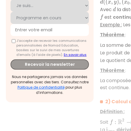
d
(
(
x
,
y
)
,
(
x
0
,
y
0
Avec
la dis
d
est
contin
f
Exemple :
Les
Théorème
:
J'accepte de recevoir les communications
La somme de 
personnalisées de Nomad Education,
basées sur le suivi de mes ouvertures
Le produit de
d'emails (à l’aide de pixels).
En savoir plus
Le quotient d
Recevoir la newsletter
Théorème
:
Nous ne partagerons jamais vos données
La composée d
personnelles avec des tiers. Consultez notre
est continue.
Politique de confidentialité
pour plus
d’informations.
2) Calcul 
Définition :
f
:
R
2
→
R
Soit
La
dérivé
i
è
m
e
è