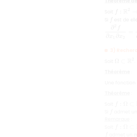
Théorème de
f
:
R
2
→
R
Soit
Si
est de
cl
f
∂
2
f
∂
x
1
∂
x
2
=
∂
2
f
3) Recher
Ω
⊂
R
2
Soit
.
Théorème
:
Une fonction
Théorème
:
f
:
Ω
⊂
R
2
→
Soit
Si
admet u
f
Remarque
:
f
:
Ω
⊂
R
2
→
Soit
admet un
m
f