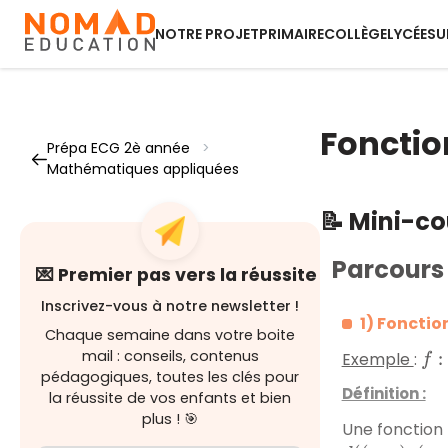
NOTRE PROJET
PRIMAIRE
COLLÈGE
LYCÉE
SU
Fonctio
Prépa ECG 2è année
>
Mathématiques appliquées
📝 Mini-c
Parcours
💌 Premier pas vers la réussite
Inscrivez-vous à notre newsletter !
1) Fonctio
Chaque semaine dans votre boite
mail : conseils, contenus
f
:
R
Exemple
:
pédagogiques, toutes les clés pour
Définition :
la réussite de vos enfants et bien
plus ! 🎯
Une fonction