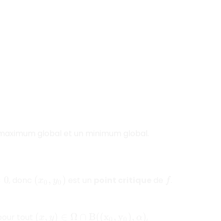
aximum global et un minimum global.
, donc
est un
point critique
de
.
(
x
0
,
y
0
)
f
 pour tout
,
(
x
,
y
)
∈
Ω
∩
B
(
(
x
0
,
y
0
)
,
α
)