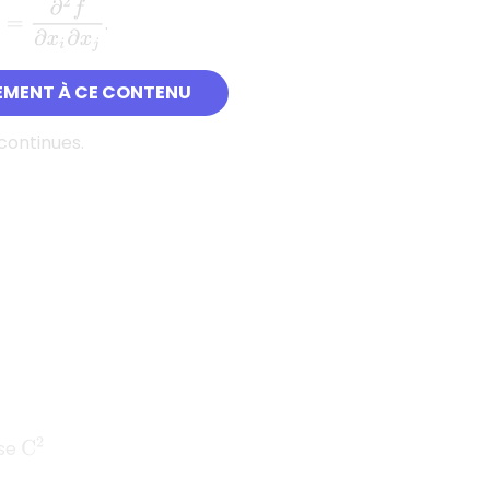
∂
2
f
∂
x
i
∂
x
j
.
EMENT À CE CONTENU
continues.
sse
C
2