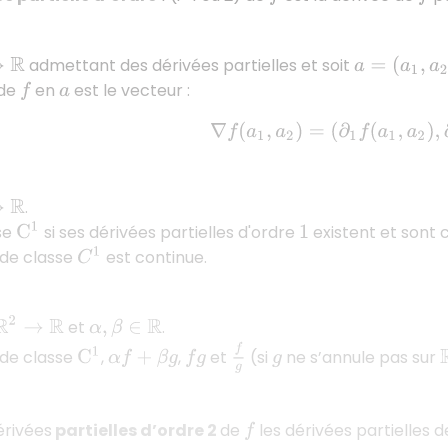
a
=
(
a
1
,
a
2
)
∈
admettant des dérivées partielles et soit
de
en
est le vecteur :
f
a
∇
f
(
a
1
,
a
2
)
=
(
∂
1
f
(
a
1
,
a
2
)
,
∂
2
f
.
se
si ses dérivées partielles d'ordre
existent et sont 
C
1
1
 de classe
est continue.
C
1
→
R
et
.
α
,
β
∈
R
f
g
de classe
,
,
et
(si
ne s’annule pas sur
C
1
α
f
+
β
g
f
g
g
érivées
partielles d’ordre 2
de
les dérivées partielles d
f