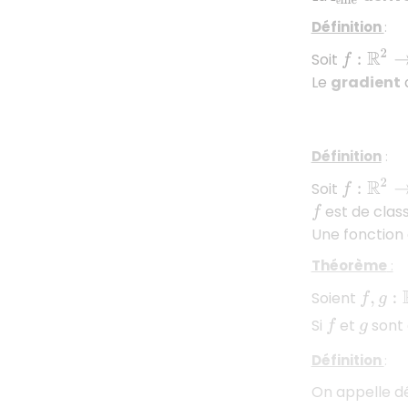
Définition
:
f
:
R
2
→
R
Soit
Le
gradient
Définition
:
f
:
R
2
→
R
Soit
est de clas
f
Une fonction
Théorème
:
f
,
g
:
R
2
Soient
Si
et
sont 
f
g
Définition
:
On appelle d