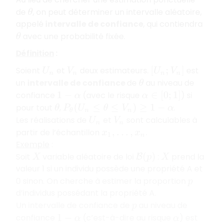
de
, on peut déterminer un intervalle aléatoire,
θ
appelé
intervalle de confiance
, qui contiendra
avec une probabilité fixée.
θ
Définition
:
Soient
et
deux estimateurs.
est
U
n
V
n
[
U
n
;
V
n
]
un
intervalle de confiance
de
au niveau de
θ
confiance
(avec le risque
) si
1
−
α
α
∈
[
0
;
1
]
pour tout
,
.
θ
P
θ
(
U
n
≤
θ
≤
V
n
)
≥
1
−
α
Les réalisations de
et
sont calculables à
U
n
V
n
partir de l’échantillon
.
x
1
,
…
,
x
n
Exemple
:
Soit
variable aléatoire de loi
:
prend la
X
B
(
p
)
X
valeur 1 si un individu possède une propriété A et
0 sinon. On cherche à estimer la proportion
p
d’individus possédant la propriété A.
Un intervalle de confiance de
au niveau de
p
confiance
(c’est-à-dire au risque
) est
1
−
α
α