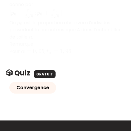
donné par :
[
p
0
−
t
α
2
n
;
p
0
+
t
α
2
n
]
Où
est la proportion observée d’individus
p
0
possédant la caractéristique A dans l’échantillon
de taille
.
n
Remarque :
Pour
,
.
α
=
0
,
05
t
α
=
1
,
96
🎲 Quiz
GRATUIT
Convergence