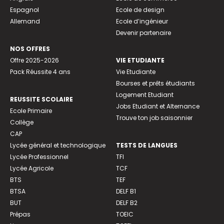
Espagnol
Ecole de design
Allemand
Ecole d’ingénieur
Devenir partenaire
NOS OFFRES
Offre 2025-2026
VIE ETUDIANTE
Pack Réussite 4 ans
Vie Etudiante
Bourses et prêts étudiants
Logement Etudiant
REUSSITE SCOLAIRE
Jobs Etudiant et Alternance
Ecole Primaire
Trouve ton job saisonnier
Collège
CAP
Lycée général et technologique
TESTS DE LANGUES
Lycée Professionnel
TFI
Lycée Agricole
TCF
BTS
TEF
BTSA
DELF B1
BUT
DELF B2
Prépas
TOEIC