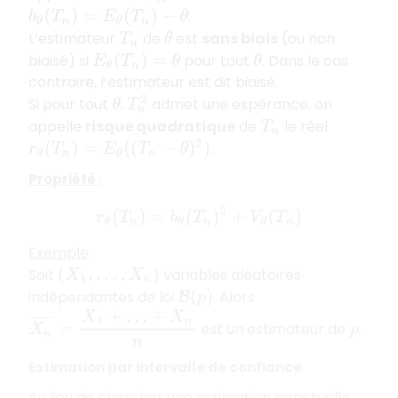
.
b
θ
(
T
n
)
=
E
θ
(
T
n
)
−
θ
L’estimateur
de
est
sans biais
(ou non
T
n
θ
biaisé) si
pour tout
. Dans le cas
E
θ
(
T
n
)
=
θ
θ
contraire, l’estimateur est dit biaisé.
Si pour tout
,
admet une espérance, on
T
n
2
θ
appelle
risque quadratique
de
le réel
T
n
.
r
θ
(
T
n
)
=
E
θ
(
(
T
n
−
θ
)
2
)
Propriété
:
r
θ
(
T
n
)
=
b
θ
(
T
n
)
2
+
V
θ
(
T
n
)
Exemple
:
Soit
variables aléatoires
(
X
1
,
…
,
X
n
)
indépendantes de loi
. Alors
B
(
p
)
X
n
¯
=
X
1
+
…
+
X
n
n
est un estimateur de
.
p
Estimation par intervalle de confiance
Au lieu de chercher une estimation ponctuelle