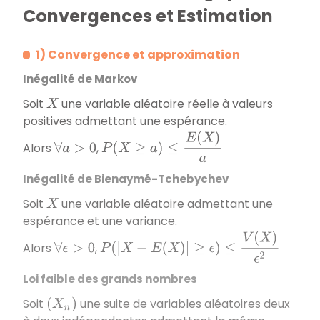
Convergences et Estimation
1) Convergence et approximation
Inégalité de Markov
Soit
une variable aléatoire réelle à valeurs
X
positives admettant une espérance.
P
(
X
≥
a
)
≤
E
(
X
)
a
Alors
,
∀
a
>
0
Inégalité de Bienaymé-Tchebychev
Soit
une variable aléatoire admettant une
X
espérance et une variance.
P
(
|
X
−
E
(
X
)
|
≥
ϵ
)
≤
V
(
X
)
ϵ
2
Alors
,
∀
ϵ
>
0
Loi faible des grands nombres
Soit
une suite de variables aléatoires deux
(
X
n
)