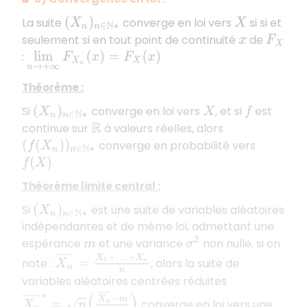
La suite
converge en loi vers
si si et
(
X
n
)
n
∈
N
∗
X
seulement si en tout point de continuité
de
x
F
X
:
lim
n
→
+
∞
F
X
n
(
x
)
=
F
X
(
x
)
Théorème :
Si
converge en loi vers
, et si
est
(
X
n
)
n
∈
N
∗
X
f
continue sur
à valeurs réelles, alors
R
converge en probabilité vers
(
f
(
X
n
)
)
n
∈
N
∗
.
f
(
X
)
Théorème limite central :
Si
est une suite de variables aléatoires
(
X
n
)
n
∈
N
∗
indépendantes et de même loi, admettant une
espérance
et une variance
non nulle, si on
σ
2
m
X
n
¯
=
X
1
+
…
+
X
n
n
note :
, alors la suite de
variables aléatoires centrées réduites
X
n
¯
∗
=
n
(
X
n
¯
−
m
σ
)
converge en loi vers une