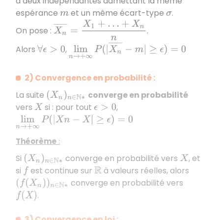
à deux indépendantes admettant la même
espérance
et un même écart-type
.
m
σ
X
n
¯
=
X
1
+
…
+
X
n
n
On pose :
.
lim
n
→
+
∞
P
(
|
X
n
¯
−
m
|
≥
ϵ
)
=
0
Alors
,
∀
ϵ
>
0
2) Convergence en probabilité :
La suite
converge en probabilité
(
X
n
)
n
∈
N
∗
vers
si : pour tout
,
X
ϵ
>
0
lim
n
→
+
∞
P
(
|
X
n
−
X
|
≥
ϵ
)
=
0
Théorème
:
Si
converge en probabilité vers
, et
(
X
n
)
n
∈
N
∗
X
si
est continue sur
à valeurs réelles, alors
f
R
converge en probabilité vers
(
f
(
X
n
)
)
n
∈
N
∗
.
f
(
X
)
3) Convergence en loi :