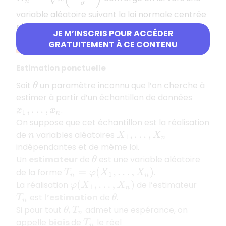
variable aléatoire suivant la loi normale centrée
réduite.
JE M’INSCRIS POUR ACCÉDER
GRATUITEMENT À CE CONTENU
4) Estimation
Estimation ponctuelle
Soit
un paramètre inconnu que l’on cherche à
θ
estimer à partir d’un échantillon de données
.
x
1
,
…
,
x
n
On suppose que cet échantillon est la réalisation
de
variables aléatoires
n
X
1
,
…
,
X
n
indépendantes et de même loi.
Un
estimateur
de
est une variable aléatoire
θ
de la forme
.
T
n
=
φ
(
X
1
,
…
,
X
n
)
La réalisation
de l’estimateur
φ
(
X
1
,
…
,
X
n
)
est
l’estimation
de
.
T
n
θ
Si pour tout
,
admet une espérance, on
θ
T
n
appelle
biais
de
le réel
T
n