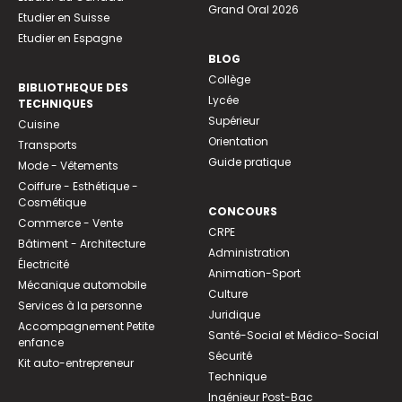
Grand Oral 2026
Etudier en Suisse
Etudier en Espagne
BLOG
Collège
BIBLIOTHEQUE DES
Lycée
TECHNIQUES
Supérieur
Cuisine
Orientation
Transports
Guide pratique
Mode - Vêtements
Coiffure - Esthétique -
Cosmétique
CONCOURS
Commerce - Vente
CRPE
Bâtiment - Architecture
Administration
Électricité
Animation-Sport
Mécanique automobile
Culture
Services à la personne
Juridique
Accompagnement Petite
Santé-Social et Médico-Social
enfance
Sécurité
Kit auto-entrepreneur
Technique
Ingénieur Post-Bac