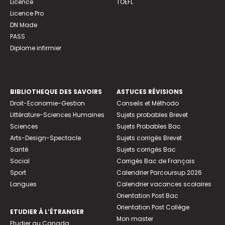
Licence
TOEFL
Licence Pro
DN Made
PASS
Diplome infirmier
BIBLIOTHEQUE DES SAVOIRS
ASTUCES RÉVISIONS
Droit-Economie-Gestion
Conseils et Méthodo
Littérature-Sciences Humaines
Sujets probables Brevet
Sciences
Sujets Probables Bac
Arts-Design-Spectacle
Sujets corrigés Brevet
Santé
Sujets corrigés Bac
Social
Corrigés Bac de Français
Sport
Calendrier Parcoursup 2026
Langues
Calendrier vacances scolaires
Orientation Post Bac
Orientation Post Collège
ETUDIER À L’ÉTRANGER
Mon master
Etudier au Canada