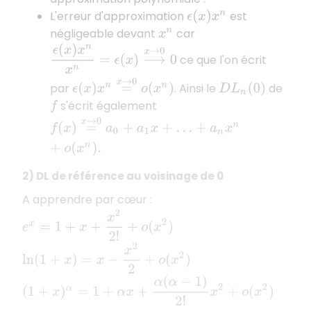
L'erreur d'approximation
est
ϵ
(
x
)
x
n
négligeable devant
car
x
n
ϵ
(
x
)
x
n
x
n
=
ϵ
(
x
)
⟶
x
→
0
0
ce que l'on écrit
ϵ
(
x
)
x
n
=
x
→
0
o
(
x
n
)
par
. Ainsi le
de
D
L
n
(
0
)
s'écrit également
f
f
(
x
)
=
x
→
0
a
0
+
a
1
x
+
…
+
a
n
x
n
+
o
(
x
n
)
.
2) DL de référence au voisinage de 0
A apprendre par cœur :
e
x
=
1
+
x
+
x
2
2
!
+
o
(
x
2
)
ln
(
1
+
x
)
=
x
−
x
2
2
+
o
(
x
2
)
(
1
+
x
)
α
=
1
+
α
x
+
α
(
α
−
1
)
2
!
x
2
+
o
(
x
2
)