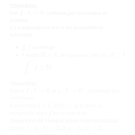
Théorème :
Soit
continue par morceaux et
f
:
I
→
R
positive.
Il y a équivalence entre les propositions
suivantes :
converge
∫
I
f
Il existe
, tel que pour tout
M
∈
R
[
α
,
β
]
⊂
I
∫
α
β
f
≤
M
,
Théorème :
Soient
et
continues par
f
:
I
→
R
g
:
I
→
R
+
morceaux.
Si pour tout
,
avec
t
∈
I
|
f
(
t
)
|
≤
g
(
t
)
g
intégrable alors
est intégrable.
f
Théorème de comparaison asymptotique :
Soient
et
f
:
[
a
;
b
[
→
R
g
:
[
a
;
b
[
→
R