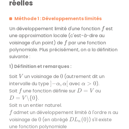
réelles
Méthode 1 : Développements limités
Un développement limité d'une fonction
est
f
une approximation locale (c'est-à-dire au
voisinage d'un point) de
par une fonction
f
polynomiale. Plus précisément, on a la définition
suivante :
1) Définition et remarques :
Soit
un voisinage de
(autrement dit un
V
0
intervalle du type
avec
).
]
−
α
,
α
[
α
>
0
Soit
une fonction définie sur
ou
f
D
=
V
.
D
=
V
∖
{
0
}
Soit
un entier naturel.
n
admet un développement limité à l'ordre
au
f
n
voisinage de
(en abrégé
) s'il existe
0
D
L
n
(
0
)
une fonction polynomiale