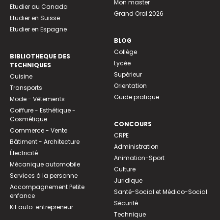
Mon master
Etudier au Canada
Grand Oral 2026
Etudier en Suisse
Etudier en Espagne
BLOG
Collège
BIBLIOTHEQUE DES
Lycée
TECHNIQUES
Supérieur
Cuisine
Orientation
Transports
Guide pratique
Mode - Vêtements
Coiffure - Esthétique -
Cosmétique
CONCOURS
Commerce - Vente
CRPE
Bâtiment - Architecture
Administration
Électricité
Animation-Sport
Mécanique automobile
Culture
Services à la personne
Juridique
Accompagnement Petite
Santé-Social et Médico-Social
enfance
Sécurité
Kit auto-entrepreneur
Technique