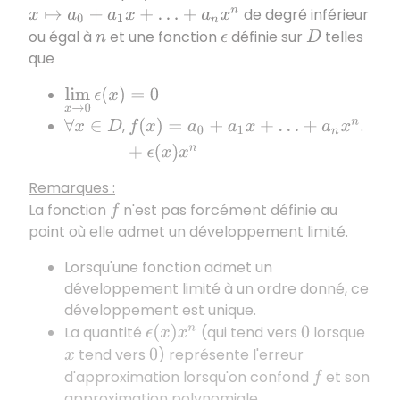
de degré inférieur
x
↦
a
0
+
a
1
x
+
…
+
a
n
x
n
ou égal à
et une fonction
définie sur
telles
n
ϵ
D
que
lim
x
→
0
ϵ
(
x
)
=
0
,
.
∀
x
∈
D
f
(
x
)
=
a
0
+
a
1
x
+
…
+
a
n
x
n
+
ϵ
(
x
)
x
n
Remarques :
La fonction
n'est pas forcément définie au
f
point où elle admet un développement limité.
Lorsqu'une fonction admet un
développement limité à un ordre donné, ce
développement est unique.
La quantité
(qui tend vers
lorsque
ϵ
(
x
)
x
n
0
tend vers
) représente l'erreur
x
0
d'approximation lorsqu'on confond
et son
f
approximation polynomiale .