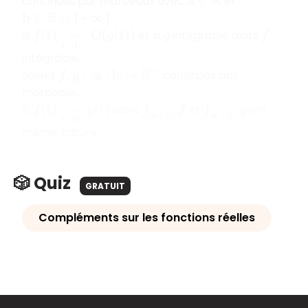
continues par morceaux avec
et
a
∈
R
.
b
∈
R
∪
{
+
∞
}
Si
et si
intégrable alors
f
(
t
)
=
t
→
b
−
O
(
g
(
t
)
)
g
f
intégrable.
Soient
continues par
f
,
g
:
[
a
;
b
[
→
R
+
morceaux.
Si
alors
et
ont
∫
[
a
;
b
[
f
∫
[
a
;
b
[
g
f
(
t
)
∼
t
→
b
−
g
(
t
)
même nature.
🎲 Quiz
GRATUIT
Compléments sur les fonctions réelles