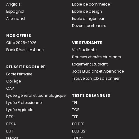
Anglais
Ecole de commerce
Espagnol
Ecole de design
Allemand
Ecole d’ingénieur
Devenir partenaire
NOS OFFRES
Offre 2025-2026
VIE ETUDIANTE
Pack Réussite 4 ans
Vie Etudiante
Bourses et prêts étudiants
Logement Etudiant
REUSSITE SCOLAIRE
Jobs Etudiant et Alternance
Ecole Primaire
Trouve ton job saisonnier
Collège
CAP
Lycée général et technologique
TESTS DE LANGUES
Lycée Professionnel
TFI
Lycée Agricole
TCF
BTS
TEF
BTSA
DELF B1
BUT
DELF B2
Prépas
TOEIC