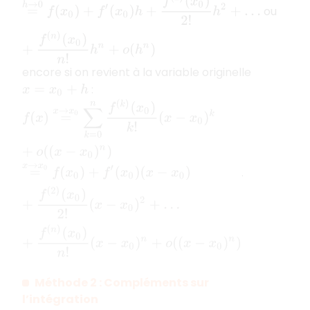
=
h
→
0
f
(
x
0
)
+
f
′
(
x
0
)
h
+
f
(
2
)
(
x
0
)
2
!
h
2
+
…
+
f
(
n
)
(
x
0
)
n
!
h
n
+
o
(
ou
encore si on revient à la variable originelle
:
x
=
x
0
+
h
f
(
x
)
=
x
→
x
0
∑
k
=
0
n
f
(
k
)
(
x
0
)
k
!
(
x
−
x
0
)
k
+
o
(
(
x
−
x
0
)
n
)
=
x
→
x
0
f
(
x
0
)
+
f
′
(
x
0
)
(
x
−
x
0
)
+
f
(
2
)
(
x
0
)
2
!
(
x
−
x
0
)
2
+
…
+
f
(
n
)
(
x
.
Méthode 2 : Compléments sur
l’intégration