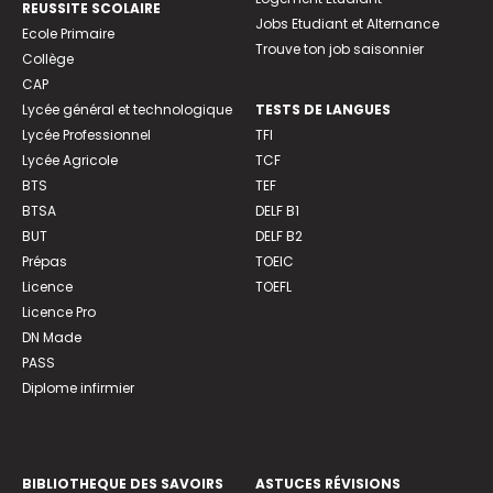
REUSSITE SCOLAIRE
Jobs Etudiant et Alternance
Ecole Primaire
Trouve ton job saisonnier
Collège
CAP
Lycée général et technologique
TESTS DE LANGUES
Lycée Professionnel
TFI
Lycée Agricole
TCF
BTS
TEF
BTSA
DELF B1
BUT
DELF B2
Prépas
TOEIC
Licence
TOEFL
Licence Pro
DN Made
PASS
Diplome infirmier
BIBLIOTHEQUE DES SAVOIRS
ASTUCES RÉVISIONS