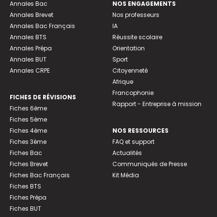
Annales Bac
NOS ENGAGEMENTS
Annales Brevet
Nos professeurs
Annales Bac Français
IA
Annales BTS
Réussite scolaire
Annales Prépa
Orientation
Annales BUT
Sport
Annales CRPE
Citoyenneté
Afrique
Francophonie
FICHES DE RÉVISIONS
Rapport - Entreprise à mission
Fiches 6ème
Fiches 5ème
Fiches 4ème
NOS RESSOURCES
Fiches 3ème
FAQ et support
Fiches Bac
Actualités
Fiches Brevet
Communiqués de Presse
Fiches Bac Français
Kit Média
Fiches BTS
Fiches Prépa
Fiches BUT