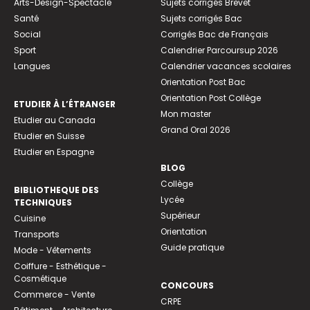
Arts-Design-Spectacle
Sujets corrigés Brevet
Santé
Sujets corrigés Bac
Social
Corrigés Bac de Français
Sport
Calendrier Parcoursup 2026
Langues
Calendrier vacances scolaires
Orientation Post Bac
Orientation Post Collège
ETUDIER À L’ÉTRANGER
Mon master
Etudier au Canada
Grand Oral 2026
Etudier en Suisse
Etudier en Espagne
BLOG
Collège
BIBLIOTHEQUE DES
Lycée
TECHNIQUES
Supérieur
Cuisine
Orientation
Transports
Guide pratique
Mode - Vêtements
Coiffure - Esthétique -
Cosmétique
CONCOURS
Commerce - Vente
CRPE