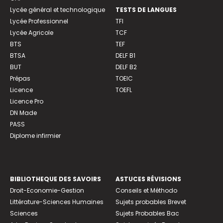
Lycée général et technologique
TESTS DE LANGUES
Lycée Professionnel
TFI
Lycée Agricole
TCF
BTS
TEF
BTSA
DELF B1
BUT
DELF B2
Prépas
TOEIC
Licence
TOEFL
Licence Pro
DN Made
PASS
Diplome infirmier
BIBLIOTHEQUE DES SAVOIRS
ASTUCES RÉVISIONS
Droit-Economie-Gestion
Conseils et Méthodo
Littérature-Sciences Humaines
Sujets probables Brevet
Sciences
Sujets Probables Bac