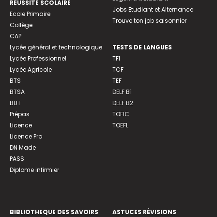
REUSSITE SCOLAIRE
Jobs Etudiant et Alternance
Ecole Primaire
Trouve ton job saisonnier
Collège
CAP
Lycée général et technologique
TESTS DE LANGUES
Lycée Professionnel
TFI
Lycée Agricole
TCF
BTS
TEF
BTSA
DELF B1
BUT
DELF B2
Prépas
TOEIC
Licence
TOEFL
Licence Pro
DN Made
PASS
Diplome infirmier
BIBLIOTHEQUE DES SAVOIRS
ASTUCES RÉVISIONS