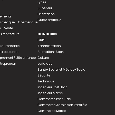
Lycée
Supérieur
Orientation
tements
Guide pratique
 Esthétique - Cosmétique
- Vente
 Architecture
CONCOURS
CRPE
 automobile
Administration
 la personne
Animation-Sport
ement Petite enfance
Culture
ntrepreneur
Juridique
Santé-Social et Médico-Social
Sécurité
Technique
Ingénieur Post-Bac
Ingénieur Maroc
Commerce Post-Bac
Commerce Admission Parallèle
Commerce Maroc