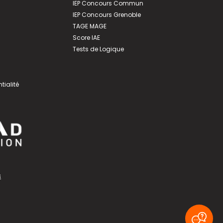
IEP Concours Commun
IEP Concours Grenoble
TAGE MAGE
Score IAE
Tests de Logique
tialité
s