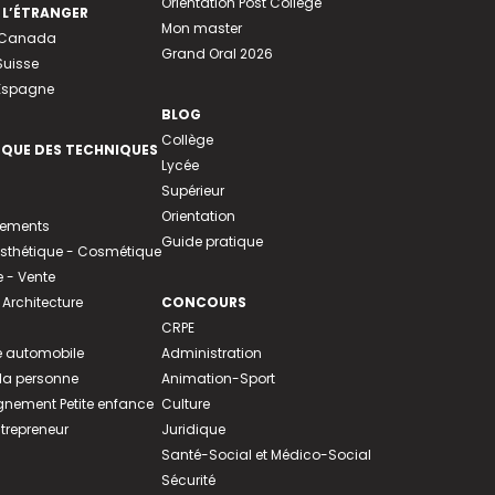
Orientation Post Collège
 L’ÉTRANGER
Mon master
u Canada
Grand Oral 2026
Suisse
 Espagne
BLOG
Collège
EQUE DES TECHNIQUES
Lycée
Supérieur
Orientation
tements
Guide pratique
 Esthétique - Cosmétique
- Vente
 Architecture
CONCOURS
CRPE
 automobile
Administration
 la personne
Animation-Sport
ement Petite enfance
Culture
ntrepreneur
Juridique
Santé-Social et Médico-Social
Sécurité