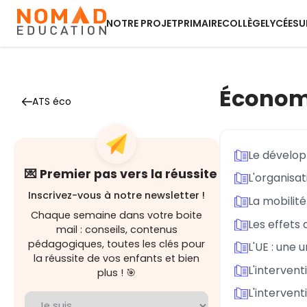
NOTRE PROJET
PRIMAIRE
COLLÈGE
LYCÉE
SU
Économ
ATS éco
Le dévelop
💌 Premier pas vers la réussite
L'organisa
Inscrivez-vous à notre newsletter !
La mobilité
Chaque semaine dans votre boite
Les effets 
mail : conseils, contenus
pédagogiques, toutes les clés pour
L'UE : une
la réussite de vos enfants et bien
L'intervent
plus ! 🎯
L'intervent