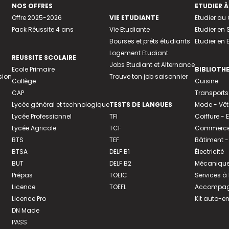
NOS OFFRES
ETUDIER À
Offre 2025-2026
VIE ETUDIANTE
Etudier a
Pack Réussite 4 ans
Vie Etudiante
Etudier en 
Bourses et prêts étudiants
Etudier en
Logement Etudiant
REUSSITE SCOLAIRE
Jobs Etudiant et Alternance
Ecole Primaire
BIBLIOTH
sion
Trouve ton job saisonnier
Collège
Cuisine
CAP
Transports
Lycée général et technologique
TESTS DE LANGUES
Mode - Vê
Lycée Professionnel
TFI
Coiffure -
Lycée Agricole
TCF
Commerce 
BTS
TEF
Bâtiment -
BTSA
DELF B1
Électricité
BUT
DELF B2
Mécanique
Prépas
TOEIC
Services à
Licence
TOEFL
Accompagn
Licence Pro
Kit auto-e
DN Made
PASS