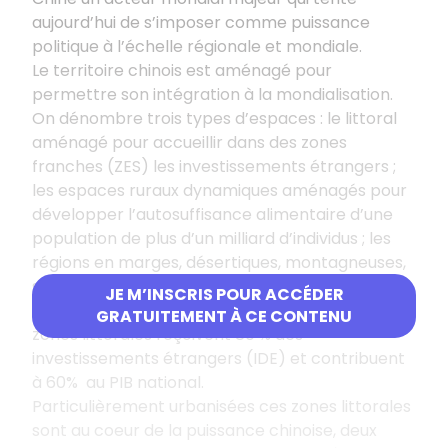
aujourd’hui de s’imposer comme puissance
politique à l’échelle régionale et mondiale.
Le territoire chinois est aménagé pour
permettre son intégration à la mondialisation.
On dénombre trois types d’espaces : le littoral
aménagé pour accueillir dans des zones
franches (ZES) les investissements étrangers ;
les espaces ruraux dynamiques aménagés pour
développer l’autosuffisance alimentaire d’une
population de plus d’un milliard d’individus ; les
régions en marges, désertiques, montagneuses,
souvent peuplées de minorités opprimées et
JE M’INSCRIS POUR ACCÉDER
peu aménagées (Tibet, Xijiang, …). Aujourd’hui les
GRATUITEMENT À CE CONTENU
zones littorales reçoivent 80 % des
investissements étrangers (IDE) et contribuent
à 60% au PIB national.
Particulièrement urbanisées ces zones littorales
sont au coeur de la puissance chinoise, deux