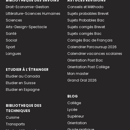
BIBLIOTHEQUE DES SAVOIRS
ASTUCES RÉVISIONS
Droit-Economie-Gestion
Conseils et Méthodo
Littérature-Sciences Humaines
Sujets probables Brevet
Sciences
Sujets Probables Bac
Arts-Design-Spectacle
Sujets corrigés Brevet
Santé
Sujets corrigés Bac
Social
Corrigés Bac de Français
Sport
Calendrier Parcoursup 2026
Langues
Calendrier vacances scolaires
Orientation Post Bac
Orientation Post Collège
ETUDIER À L’ÉTRANGER
Mon master
Etudier au Canada
Grand Oral 2026
Etudier en Suisse
Etudier en Espagne
BLOG
Collège
BIBLIOTHEQUE DES
Lycée
TECHNIQUES
Supérieur
Cuisine
Orientation
Transports
Guide pratique