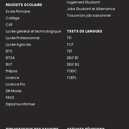
Logement Etudiant
REUSSITE SCOLAIRE
Jobs Etudiant et Alternance
Ecole Primaire
Trouve ton job saisonnier
Collège
CAP
Lycée général et technologique
TESTS DE LANGUES
Lycée Professionnel
TFI
Lycée Agricole
TCF
BTS
TEF
BTSA
DELF B1
BUT
DELF B2
Prépas
TOEIC
Licence
TOEFL
Licence Pro
DN Made
PASS
Diplome infirmier