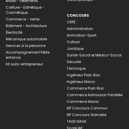
Mode - Vêtements
Coiffure - Esthétique -
Cosmétique
CONCOURS
Commerce - Vente
CRPE
Bâtiment - Architecture
Administration
Électricité
Animation-Sport
Mécanique automobile
Culture
Services à la personne
Juridique
Accompagnement Petite
Santé-Social et Médico-Social
enfance
Sécurité
Kit auto-entrepreneur
Technique
Ingénieur Post-Bac
Ingénieur Maroc
Commerce Post-Bac
Commerce Admission Parallèle
Commerce Maroc
IEP Concours Commun
IEP Concours Grenoble
TAGE MAGE
Score IAE