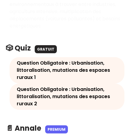
environnementaux à trouver entre industries,
agriculture intensive, multiplication des
déplacements (voitures polluantes) et besoins
énergétiques.
🎲 Quiz
GRATUIT
Question Obligatoire : Urbanisation,
littoralisation, mutations des espaces
ruraux 1
Question Obligatoire : Urbanisation,
littoralisation, mutations des espaces
ruraux 2
📄 Annale
PREMIUM