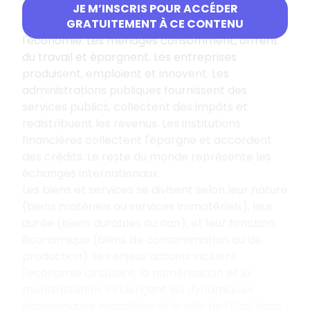
de compte et réserve de valeur.
JE M’INSCRIS POUR ACCÉDER
Les agents économiques sont les acteurs clés de
GRATUITEMENT À CE CONTENU
l'économie. Les ménages consomment, offrent
du travail et épargnent. Les entreprises
produisent, emploient et innovent. Les
administrations publiques fournissent des
services publics, collectent des impôts et
redistribuent les revenus. Les institutions
financières collectent l'épargne et accordent
des crédits. Le reste du monde représente les
échanges internationaux.
Les biens et services se divisent selon leur nature
(biens matériels ou services immatériels), leur
durée (biens durables ou non), et leur fonction
économique (biens de consommation ou de
production). Les enjeux actuels incluent
l'économie circulaire, la numérisation et la
mondialisation, influençant les dynamiques
économiques mondiales et le rôle de l'État dans