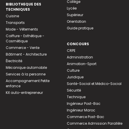
Collège
BIBLIOTHEQUE DES
Lycée
TECHNIQUES
Supérieur
Cuisine
Orientation
Transports
Guide pratique
Mode - Vêtements
Coiffure - Esthétique -
Cosmétique
CONCOURS
Commerce - Vente
CRPE
Bâtiment - Architecture
Administration
Électricité
Animation-Sport
Mécanique automobile
Culture
Services à la personne
Juridique
Accompagnement Petite
Santé-Social et Médico-Social
enfance
Sécurité
Kit auto-entrepreneur
Technique
Ingénieur Post-Bac
Ingénieur Maroc
Commerce Post-Bac
Commerce Admission Parallèle