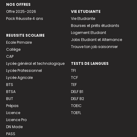
NOS OFFRES
Offre 2025-2026
VIE ETUDIANTE
Pack Réussite 4 ans
Vie Etudiante
Bourses et prêts étudiants
Logement Etudiant
REUSSITE SCOLAIRE
Jobs Etudiant et Alternance
Ecole Primaire
Trouve ton job saisonnier
Collège
CAP
Lycée général et technologique
TESTS DE LANGUES
Lycée Professionnel
TFI
Lycée Agricole
TCF
BTS
TEF
BTSA
DELF B1
BUT
DELF B2
Prépas
TOEIC
Licence
TOEFL
Licence Pro
DN Made
PASS