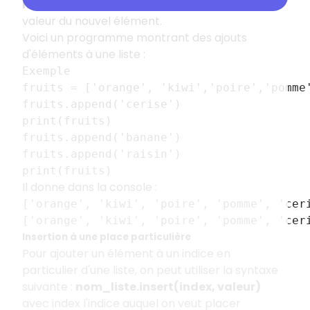
nom_liste.append(valeur)
avec valeur la
valeur du nouvel élément.
Voici un programme montrant des ajouts
d'éléments à une liste :
Exemple
fruits = ['orange', 'kiwi','poire','pomme
fruits.append('cerise')
print(fruits)
fruits.append('banane')
fruits.append('raisin')
print(fruits)
Il donne dans la console :
['orange', 'kiwi', 'poire', 'pomme', 'cer
['orange', 'kiwi', 'poire', 'pomme', 'cer
Insertion à une place particulière
Pour ajouter un élément à un indice en
particulier d'une liste, on peut utiliser la syntaxe
suivante :
nom_liste.insert(index, valeur)
avec index l'indice auquel on veut placer