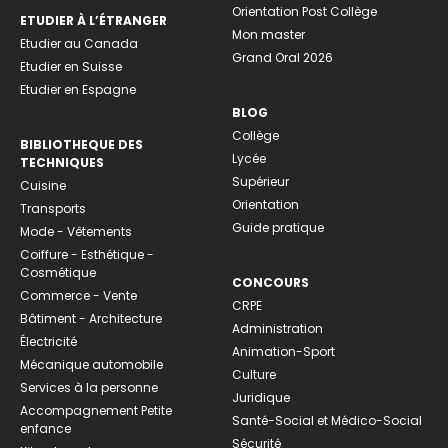
Orientation Post Collège
ETUDIER À L’ÉTRANGER
Mon master
Etudier au Canada
Grand Oral 2026
Etudier en Suisse
Etudier en Espagne
BLOG
Collège
BIBLIOTHEQUE DES
Lycée
TECHNIQUES
Supérieur
Cuisine
Orientation
Transports
Guide pratique
Mode - Vêtements
Coiffure - Esthétique -
Cosmétique
CONCOURS
Commerce - Vente
CRPE
Bâtiment - Architecture
Administration
Électricité
Animation-Sport
Mécanique automobile
Culture
Services à la personne
Juridique
Accompagnement Petite
Santé-Social et Médico-Social
enfance
Sécurité