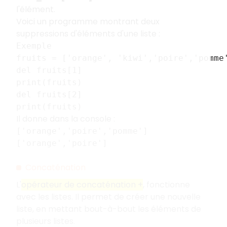
l'élément.
Voici un programme montrant deux
suppressions d'éléments d'une liste :
Exemple
fruits = ['orange', 'kiwi','poire','pomme
del fruits[1]
print(fruits)
del fruits[2]
print(fruits)
Il donne dans la console :
['orange','poire','pomme']
['orange','poire']
Concaténation
L'
opérateur de concaténation +
, fonctionne
avec les listes. Il permet de créer une nouvelle
liste, en mettant bout-à-bout les éléments de
plusieurs listes.