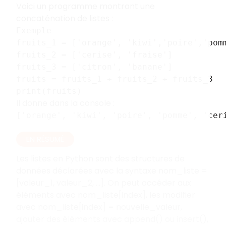
Voici un programme montrant une
concaténation de listes :
Exemple
fruits_1 = ['orange', 'kiwi','poire','pom
fruits_2 = ['cerise', 'fraise']
fruits_3 = ['citron', 'banane']
fruits = fruits_1 + fruits_2 + fruits_3
print(fruits)
Il donne dans la console :
['orange', 'kiwi', 'poire', 'pomme', 'cer
EN RÉSUMÉ
Les listes en Python sont des structures de
données déclarées avec la syntaxe nom_liste =
[valeur_1, valeur_2, ...]. On peut accéder aux
éléments avec nom_liste[index], les modifier
avec nom_liste[index] = nouvelle_valeur,
ajouter des éléments avec append() ou insert(),