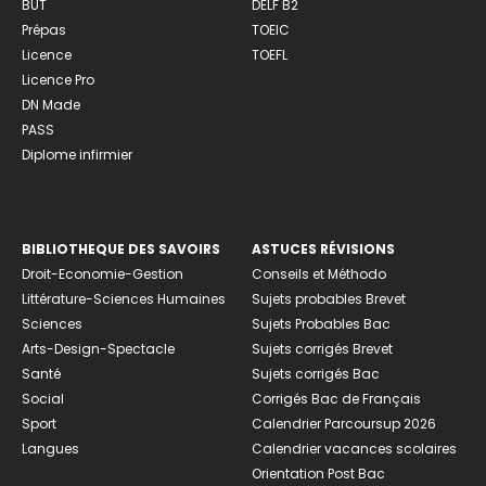
BUT
DELF B2
Prépas
TOEIC
Licence
TOEFL
Licence Pro
DN Made
PASS
Diplome infirmier
BIBLIOTHEQUE DES SAVOIRS
ASTUCES RÉVISIONS
Droit-Economie-Gestion
Conseils et Méthodo
Littérature-Sciences Humaines
Sujets probables Brevet
Sciences
Sujets Probables Bac
Arts-Design-Spectacle
Sujets corrigés Brevet
Santé
Sujets corrigés Bac
Social
Corrigés Bac de Français
Sport
Calendrier Parcoursup 2026
Langues
Calendrier vacances scolaires
Orientation Post Bac