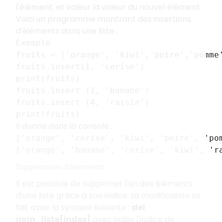
l'élément, et valeur la valeur du nouvel élément.
Voici un programme montrant des insertions
d'éléments dans une liste :
Exemple
fruits = ['orange', 'kiwi','poire','pomme
fruits.insert(1, 'cerise')
print(fruits)
fruits.insert (1, 'banane')
fruits.insert (4, 'raisin')
print(fruits)
Il donne dans la console :
['orange', 'cerise', 'kiwi', 'poire', 'po
['orange', 'banane', 'cerise', 'kiwi', 'r
Suppression d'éléments
Il est possible de supprimer l'un des éléments
d'une liste grâce à son indice. La modification se
fait avec la syntaxe suivante :
del
nom_liste[index]
avec index l'indice de