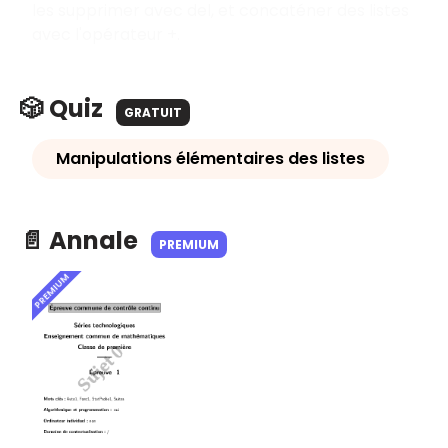
les supprimer avec del, et concaténer des listes
avec l'opérateur +.
🎲 Quiz
GRATUIT
Manipulations élémentaires des listes
📄 Annale
PREMIUM
PREMIUM