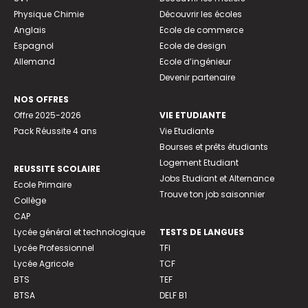
Physique Chimie
Découvrir les écoles
Anglais
Ecole de commerce
Espagnol
Ecole de design
Allemand
Ecole d’ingénieur
Devenir partenaire
NOS OFFRES
Offre 2025-2026
VIE ETUDIANTE
Pack Réussite 4 ans
Vie Etudiante
Bourses et prêts étudiants
Logement Etudiant
REUSSITE SCOLAIRE
Jobs Etudiant et Alternance
Ecole Primaire
Trouve ton job saisonnier
Collège
CAP
Lycée général et technologique
TESTS DE LANGUES
Lycée Professionnel
TFI
Lycée Agricole
TCF
BTS
TEF
BTSA
DELF B1