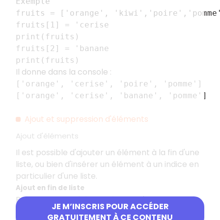
Exemple
fruits = ['orange', 'kiwi','poire','pomme
fruits[1] = 'cerise
print(fruits)
fruits[2] = 'banane
print(fruits)
Il donne dans la console :
['orange', 'cerise', 'poire', 'pomme']
['orange', 'cerise', 'banane', 'pomme']
Ajout et suppression d'éléments
Ajout d'éléments
Il est possible d'ajouter un élément à la fin d'une
liste, ou bien d'insérer un élément à un indice en
particulier d'une liste.
Ajout en fin de liste
Pour ajouter un élément à la fin d'une liste, on
JE M’INSCRIS POUR ACCÉDER
peut utiliser la syntaxe suivante :
GRATUITEMENT À CE CONTENU