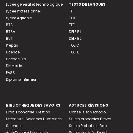
Lycée général et technologique
TESTS DE LANGUES
Lycée Professionnel
TFI
Lycée Agricole
TCF
BTS
TEF
BTSA
DELF B1
BUT
DELF B2
Prépas
TOEIC
Licence
TOEFL
Licence Pro
DN Made
PASS
Diplome infirmier
BIBLIOTHEQUE DES SAVOIRS
ASTUCES RÉVISIONS
Droit-Economie-Gestion
Conseils et Méthodo
Littérature-Sciences Humaines
Sujets probables Brevet
Sciences
Sujets Probables Bac
Arts-Design-Spectacle
Sujets corrigés Brevet