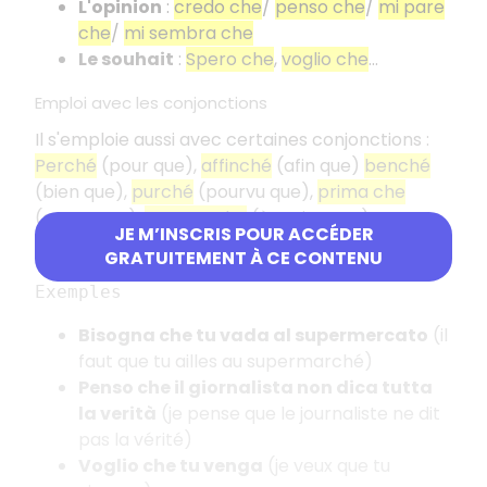
L'opinion
:
credo che
/
penso che
/
mi pare
che
/
mi sembra che
Le souhait
:
Spero che
,
voglio che
…
Emploi avec les conjonctions
Il s'emploie aussi avec certaines conjonctions :
Perché
(pour que),
affinché
(afin que)
benché
(bien que),
purché
(pourvu que),
prima che
(avant que),
a meno che
(à moins que)….
JE M’INSCRIS POUR ACCÉDER
Exemples d'usage
GRATUITEMENT À CE CONTENU
Exemples
Bisogna che tu vada al supermercato
(il
faut que tu ailles au supermarché)
Penso che il giornalista non dica tutta
la verità
(je pense que le journaliste ne dit
pas la vérité)
Voglio che tu venga
(je veux que tu