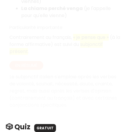
viennes)
La chiamo perché venga
(je l'appelle
pour qu'elle vienne)
Particularité importante
Contrairement au français,
« je pense que »
(à la
forme affirmative) est suivi du
subjonctif
présent
.
EN RÉSUMÉ
Le subjonctif italien s'emploie après les verbes
de volonté, souhait, nécessité, doute, crainte,
regret, mais aussi après les verbes d'opinion
(contrairement au français) et avec certaines
conjonctions spécifiques.
🎲 Quiz
GRATUIT