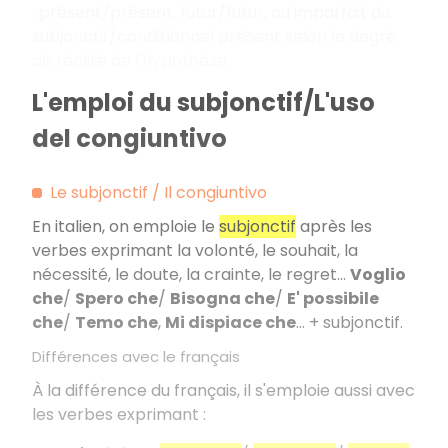
: présent/présent, futur/futur, ou imparfait du
subjonctif/conditionnel présent selon le degré
de réalité de l'hypothèse.
L'emploi du subjonctif/L'uso
del congiuntivo
Le subjonctif / Il congiuntivo
En italien, on emploie le
subjonctif
après les
verbes exprimant la volonté, le souhait, la
nécessité, le doute, la crainte, le regret...
Voglio
che
/
Spero che
/
Bisogna che
/
E' possibile
che
/
Temo che
,
Mi dispiace che
... + subjonctif.
Différences avec le français
À la différence du français, il s'emploie aussi avec
les verbes exprimant :