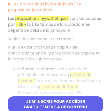
Les propositions hypothétiques / Le
proposizioni ipotetiche
Les
propositions hypothétiques
sont annoncées
par
« SE »
(si). Le temps de la subordonnée
dépend de celui de la principale.
Règles de concordance des temps
Ainsi, il existe trois cas principaux de
concordance entre la proposition principale et
la proposition subordonnée :
Présent + Présent
: Si le verbe de la
principale est conjugué au
présent de
l'indicatif
, le verbe de la subordonnée sera
lui aussi au
présent de l'indicatif
.
Se posso vado in Sicilia
Exemple
quest'estate
(si je peux, je vais en Sicile cet
JE M’INSCRIS POUR ACCÉDER
été.)
GRATUITEMENT À CE CONTENU
Futur + Futur
: Si le verbe de la principale