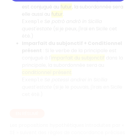
est conjugué au
futur
, la subordonnée sera
elle aussi au
futur
.
Se potrò andrò in Sicilia
Exemple
quest'estate
(si je peux, j'irai en Sicile cet
été.)
Imparfait du subjonctif + Conditionnel
présent
: Si le verbe de la principale est
conjugué à l'
imparfait du subjonctif
dans la
principale, la subordonnée sera au
conditionnel présent
.
Se potessi andrei in Sicilia
Exemple
quest'estate
(si je le pouvais, j'irais en Sicile
cet été.)
EN RÉSUMÉ
Les propositions hypothétiques introduites par «
SE » suivent des règles de concordance précises