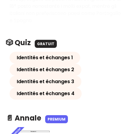
18° posto nonostante i molti expat, mentre gli
italiani non preferiscono paesi come Portogallo
e Spagna.
🎲 Quiz
GRATUIT
Identités et échanges 1
Identités et échanges 2
Identités et échanges 3
Identités et échanges 4
📄 Annale
PREMIUM
PREMIUM