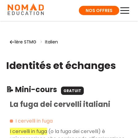
NOS OFFRES
1ère STMG
>
Italien
Identités et échanges
📝 Mini-cours
GRATUIT
La fuga dei cervelli italiani
I cervelli in fuga
I cervelli in fuga
(o la fuga dei cervelli) è