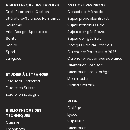
BIBLIOTHEQUE DES SAVOIRS
ASTUCES RÉVISIONS
Droit-Economie-Gestion
Conseils et Méthodo
Littérature-Sciences Humaines
Sujets probables Brevet
Sciences
Sujets Probables Bac
Arts-Design-Spectacle
Sujets corrigés Brevet
Santé
Sujets corrigés Bac
Social
Corrigés Bac de Français
Sport
Calendrier Parcoursup 2026
Langues
Calendrier vacances scolaires
Orientation Post Bac
Orientation Post Collège
ETUDIER À L’ÉTRANGER
Mon master
Etudier au Canada
Grand Oral 2026
Etudier en Suisse
Etudier en Espagne
BLOG
Collège
BIBLIOTHEQUE DES
Lycée
TECHNIQUES
Supérieur
Cuisine
Orientation
Transports