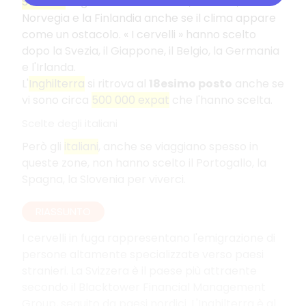
Svizzera
seguita dal Danimarca, l'Islanda, la
Norvegia e la Finlandia anche se il clima appare
come un ostacolo. « I cervelli » hanno scelto
dopo la Svezia, il Giappone, il Belgio, la Germania
e l'Irlanda.
L'
Inghilterra
si ritrova al
18esimo posto
anche se
vi sono circa
500 000 expat
che l'hanno scelta.
Scelte degli italiani
Però gli
italiani
, anche se viaggiano spesso in
queste zone, non hanno scelto il Portogallo, la
Spagna, la Slovenia per viverci.
RIASSUNTO
I cervelli in fuga rappresentano l'emigrazione di
persone altamente specializzate verso paesi
stranieri. La Svizzera è il paese più attraente
secondo il Blacktower Financial Management
Group, seguito da paesi nordici. L'Inghilterra è al