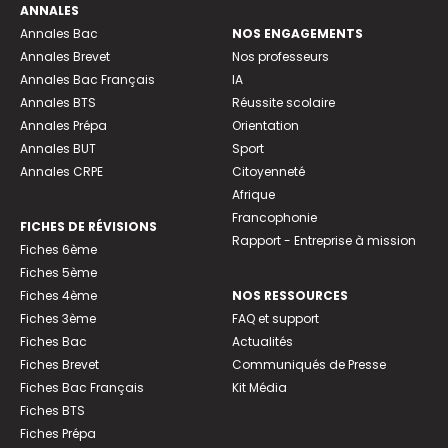
ANNALES
Annales Bac
NOS ENGAGEMENTS
Annales Brevet
Nos professeurs
Annales Bac Français
IA
Annales BTS
Réussite scolaire
Annales Prépa
Orientation
Annales BUT
Sport
Annales CRPE
Citoyenneté
Afrique
Francophonie
FICHES DE RÉVISIONS
Rapport - Entreprise à mission
Fiches 6ème
Fiches 5ème
Fiches 4ème
NOS RESSOURCES
Fiches 3ème
FAQ et support
Fiches Bac
Actualités
Fiches Brevet
Communiqués de Presse
Fiches Bac Français
Kit Média
Fiches BTS
Fiches Prépa