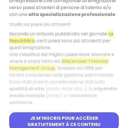
un'espressione che corrisponde all'emigrazione
verso paesi stranieri di persone di talento e/o
con una
alta specializzazione professionale
.
Studio sui paesi più attraenti
Secondo un articolo pubblicato nel giornale
La
Repubblica
, certi paesi sono più attraenti per
quest'emigrazione.
Una classifica dei migliori paesi dove lavorare e
vivere è stata fatta dal
Blacktower Financial
Management Group
, fondato nel 1986 per
fornire consulenza nella gestione patrimoniale.
Sono stati presi in considerazione dati sulla
qualità di vita
(costo della vita...), lo
stipendio
medio mensile
(netto) e l'
assistenza
sanitaria
.
Classifica dei paesi preferiti
JE M’INSCRIS POUR ACCÉDER
Il paese numero uno è senza sorpresa la
GRATUITEMENT À CE CONTENU