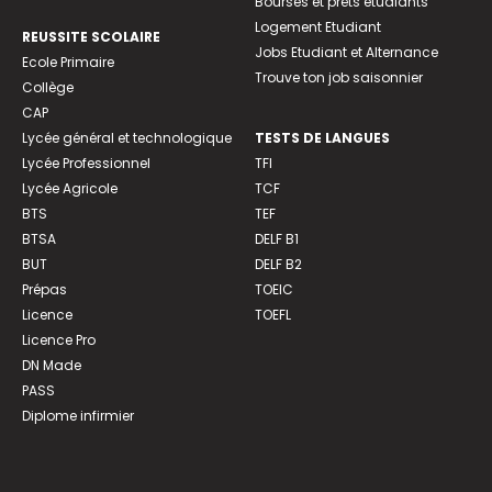
Bourses et prêts étudiants
Logement Etudiant
REUSSITE SCOLAIRE
Jobs Etudiant et Alternance
Ecole Primaire
Trouve ton job saisonnier
Collège
CAP
Lycée général et technologique
TESTS DE LANGUES
Lycée Professionnel
TFI
Lycée Agricole
TCF
BTS
TEF
BTSA
DELF B1
BUT
DELF B2
Prépas
TOEIC
Licence
TOEFL
Licence Pro
DN Made
PASS
Diplome infirmier